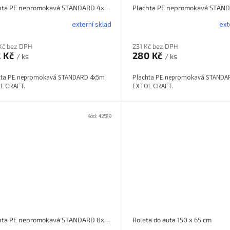
Plachta PE nepromokavá STANDARD 4x5m EXTOL CRAFT
externí sklad
ext
Kč bez DPH
231 Kč bez DPH
2 Kč
280 Kč
/ ks
/ ks
hta PE nepromokavá STANDARD 4x5m
Plachta PE nepromokavá STANDA
L CRAFT.
EXTOL CRAFT.
Kód:
42589
Plachta PE nepromokavá STANDARD 8x12m, EXTOL, 11115
Roleta do auta 150 x 65 cm