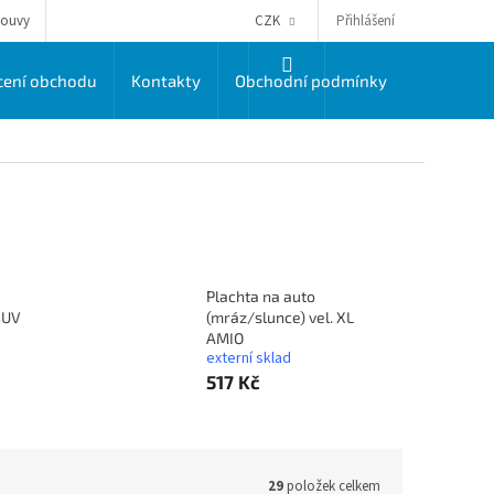
Přihlášení
louvy
CZK
NÁKUPNÍ
ení obchodu
Kontakty
Obchodní podmínky
Dodací a 
KOŠÍK
Plachta na auto
SUV
(mráz/slunce) vel. XL
AMIO
externí sklad
517 Kč
29
položek celkem