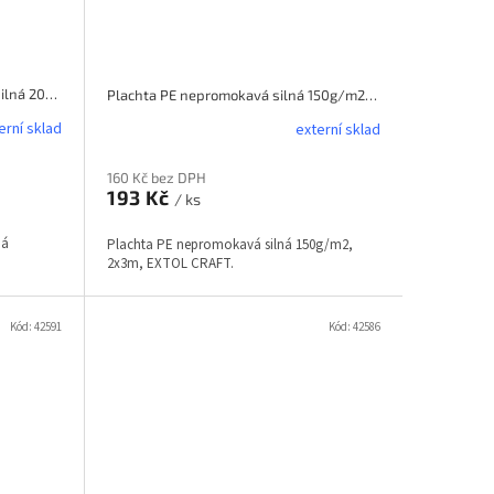
Plachta PE nepromokavá extra silná 200g/m2, 4x6m,
Plachta PE nepromokavá silná 150g/m2, 2x3m, EXTOL CRAFT
erní sklad
externí sklad
160 Kč bez DPH
193 Kč
/ ks
ná
Plachta PE nepromokavá silná 150g/m2,
2x3m, EXTOL CRAFT.
Kód:
42591
Kód:
42586