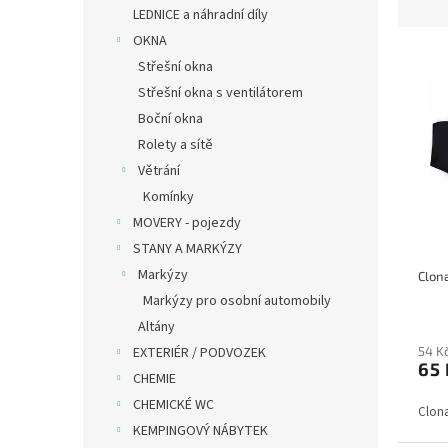
z
LEDNICE a náhradní díly
e
OKNA
V
n
Střešní okna
ý
í
Střešní okna s ventilátorem
p
p
Boční okna
i
r
s
o
Rolety a sítě
p
d
Větrání
r
u
Komínky
o
k
MOVERY - pojezdy
d
t
STANY A MARKÝZY
u
ů
k
Markýzy
Clon
t
Markýzy pro osobní automobily
ů
Altány
54 K
EXTERIÉR / PODVOZEK
65
CHEMIE
CHEMICKÉ WC
Clon
KEMPINGOVÝ NÁBYTEK