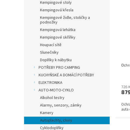
Kempingové stoly
Kempingová křesla
Kempingové židle, stoličky a
podnožky
Kempingová lehátka
Kempingové skříňky
Houpací sítě
Slunečníky
Doplňky k nábytku
POTŘEBY PRO CAMPING
KUCHYŇSKÉ A DOMÁCÍ POTŘEBY
ELEKTRONIKA
726 
AUTO-MOTO-CYKLO
87
Alkohol testry
Ochr
Alarmy, senzory, zámky
auta 
Kamery
Autoplachty, clony
Cyklodoplňky