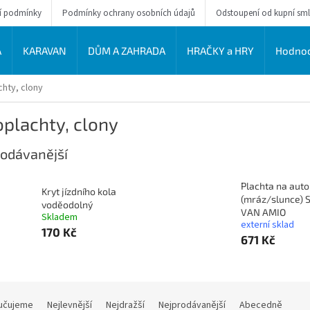
í podmínky
Podmínky ochrany osobních údajů
Odstoupení od kupní sm
A
KARAVAN
DŮM A ZAHRADA
HRAČKY a HRY
Hodnoc
chty, clony
plachty, clony
odávanější
Plachta na auto
Kryt jízdního kola
(mráz/slunce) 
voděodolný
VAN AMIO
Skladem
externí sklad
170 Kč
671 Kč
učujeme
Nejlevnější
Nejdražší
Nejprodávanější
Abecedně