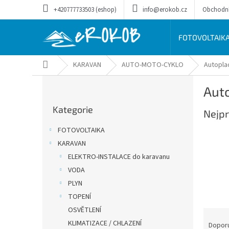
Přejít
+420777733503 (eshop)
info@erokob.cz
Obchodn
na
obsah
FOTOVOLTAIK
Domů
KARAVAN
AUTO-MOTO-CYKLO
Autopla
P
Auto
o
Přeskočit
s
Kategorie
kategorie
Nejpr
t
r
FOTOVOLTAIKA
a
KARAVAN
n
ELEKTRO-INSTALACE do karavanu
n
í
VODA
p
PLYN
a
TOPENÍ
n
OSVĚTLENÍ
Ř
e
KLIMATIZACE / CHLAZENÍ
a
Dopor
l