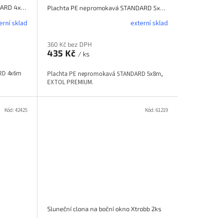
Plachta PE nepromokavá STANDARD 4x6m EXTOL CRAFT
Plachta PE nepromokavá STANDARD 5x8m, EXTOL PREMIUM
erní sklad
externí sklad
360 Kč bez DPH
435 Kč
/ ks
RD 4x6m
Plachta PE nepromokavá STANDARD 5x8m,
EXTOL PREMIUM.
Kód:
42425
Kód:
61219
Sluneční clona na boční okno Xtrobb 2ks