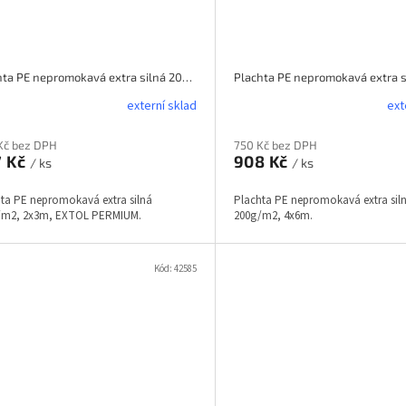
Plachta PE nepromokavá extra silná 200g/m2, 2x3m, EXTOL PERMIUM
externí sklad
ext
Kč bez DPH
750 Kč bez DPH
7 Kč
908 Kč
/ ks
/ ks
ta PE nepromokavá extra silná
Plachta PE nepromokavá extra sil
/m2, 2x3m, EXTOL PERMIUM.
200g/m2, 4x6m.
Kód:
42585