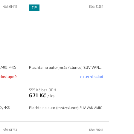
Kód:
61445
Kód:
61784
TIP
AMIO, 4KS
Plachta na auto (mráz/slunce) SUV VAN AMIO
dostupné
externí sklad
555 Kč bez DPH
671 Kč
/ ks
O, 4KS
Plachta na auto (mráz/slunce) SUV VAN AMIO
Kód:
61783
Kód:
60744