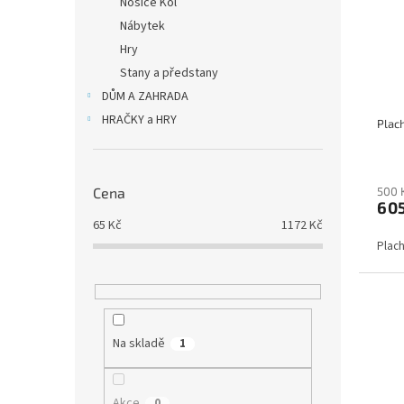
Nosiče Kol
Nábytek
Hry
Stany a předstany
DŮM A ZAHRADA
HRAČKY a HRY
Plac
500 
Cena
60
65
Kč
1172
Kč
Plac
Na skladě
1
Akce
0