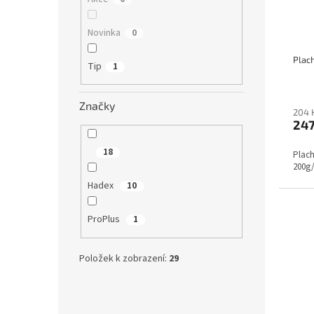
Novinka
0
Tip
1
Značky
204 
24
18
Plach
200g
Hadex
10
ProPlus
1
Položek k zobrazení:
29