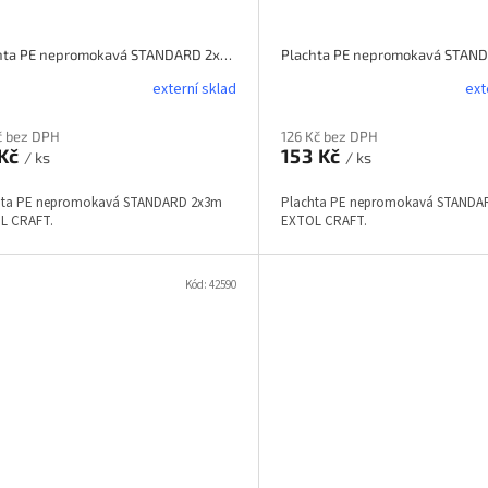
Plachta PE nepromokavá STANDARD 2x3m EXTOL CRAFT
externí sklad
ext
č bez DPH
126 Kč bez DPH
 Kč
153 Kč
/ ks
/ ks
hta PE nepromokavá STANDARD 2x3m
Plachta PE nepromokavá STANDA
L CRAFT.
EXTOL CRAFT.
Kód:
42590