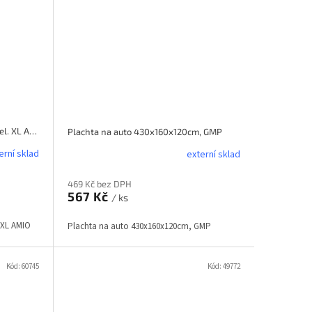
Plachta na auto (mráz/slunce) vel. XL AMIO
Plachta na auto 430x160x120cm, GMP
erní sklad
externí sklad
469 Kč bez DPH
567 Kč
/ ks
 XL AMIO
Plachta na auto 430x160x120cm, GMP
Kód:
60745
Kód:
49772