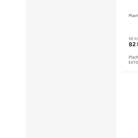
68 K
82
Plac
EXTO