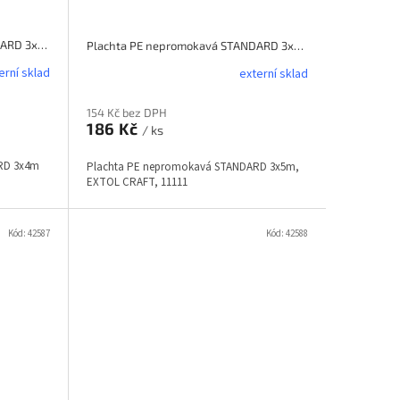
Plachta PE nepromokavá STANDARD 3x4m EXTOL CRAFT
Plachta PE nepromokavá STANDARD 3x5m, EXTOL CRAFT, 11111
erní sklad
externí sklad
154 Kč bez DPH
186 Kč
/ ks
RD 3x4m
Plachta PE nepromokavá STANDARD 3x5m,
EXTOL CRAFT, 11111
Kód:
42587
Kód:
42588