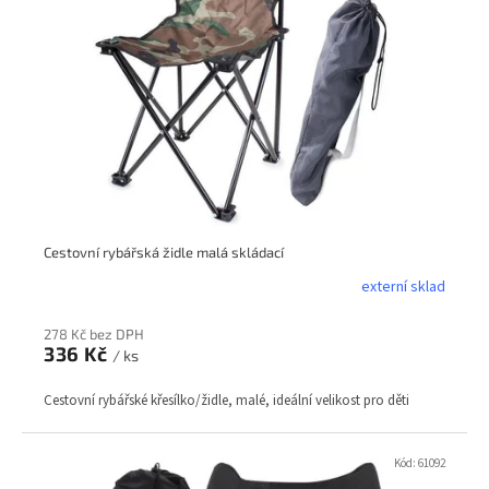
s
p
r
o
d
u
k
t
ů
Cestovní rybářská židle malá skládací
externí sklad
278 Kč bez DPH
336 Kč
/ ks
Cestovní rybářské křesílko/židle, malé, ideální velikost pro děti
Kód:
61092