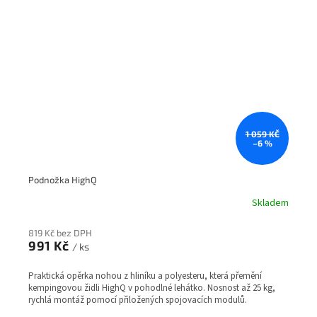
1 059 KČ
–6 %
Podnožka HighQ
Skladem
819 Kč bez DPH
991 Kč
/ ks
Praktická opěrka nohou z hliníku a polyesteru, která přemění
kempingovou židli HighQ v pohodlné lehátko. Nosnost až 25 kg,
rychlá montáž pomocí přiložených spojovacích modulů.