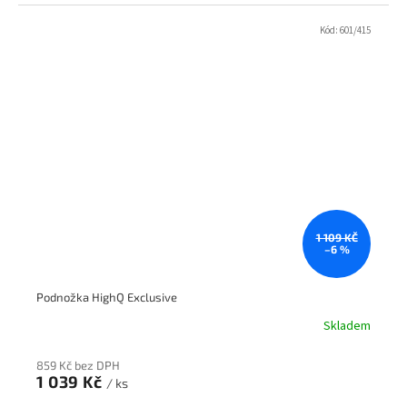
Kód:
601/415
1 109 KČ
–6 %
Podnožka HighQ Exclusive
Skladem
859 Kč bez DPH
1 039 Kč
/ ks