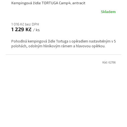
Kempingová židle TORTUGA Camp4, antracit
Skladem
1 016 Kč bez DPH
1 229 Kč
/ ks
Pohodlná kempingová židle Tortuga s opěradlem nastavitelným v 5
polohách, odolným hliníkovým rámem a hlavovou opěrkou.
Kód:
62766