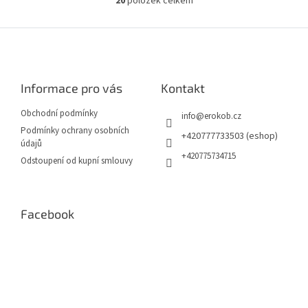
20
položek celkem
O
v
l
Z
á
á
d
p
a
a
c
Informace pro vás
Kontakt
t
í
í
p
Obchodní podmínky
info
@
erokob.cz
r
Podmínky ochrany osobních
v
+420777733503 (eshop)
údajů
k
+420775734715
Odstoupení od kupní smlouvy
y
v
ý
p
Facebook
i
s
u