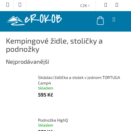
Přejít
CZK
na
obsah
NÁKUPNÍ
KOŠÍK
Kempingové židle, stoličky a
podnožky
Nejprodávanější
Skládací židlička a stolek v jednom TORTUGA
Camp4
Skladem
595 Kč
Podnožka HighQ
Skladem