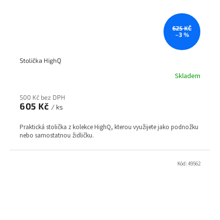
625 KČ
–3 %
Stolička HighQ
Skladem
500 Kč bez DPH
605 Kč
/ ks
Praktická stolička z kolekce HighQ, kterou využijete jako podnožku
nebo samostatnou židličku.
Kód:
49562