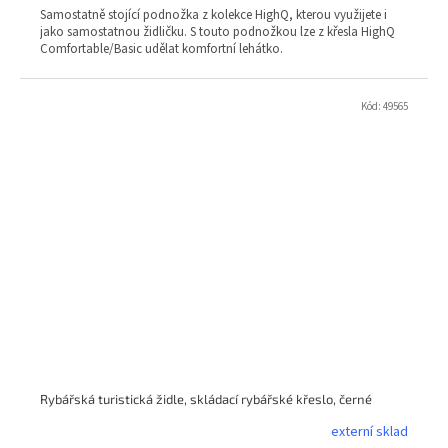
Samostatně stojící podnožka z kolekce HighQ, kterou využijete i
jako samostatnou židličku. S touto podnožkou lze z křesla HighQ
Comfortable/Basic udělat komfortní lehátko.
Kód:
49565
Rybářská turistická židle, skládací rybářské křeslo, černé
externí sklad