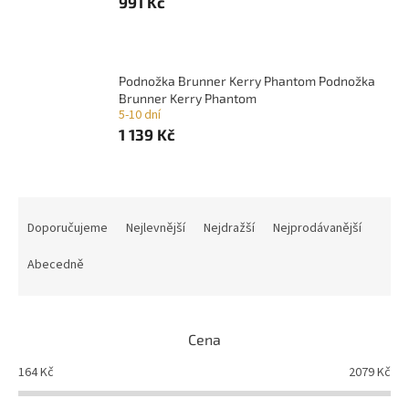
991 Kč
Podnožka Brunner Kerry Phantom Podnožka
Brunner Kerry Phantom
5-10 dní
1 139 Kč
Ř
a
Doporučujeme
Nejlevnější
Nejdražší
Nejprodávanější
z
e
Abecedně
n
í
p
Cena
r
o
164
Kč
2079
Kč
d
u