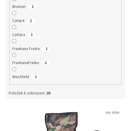
Brunner
1
Camp4
2
Cattara
1
Frankana Freiko
1
FrankanaFreiko
2
Westfield
1
Položek k zobrazení:
20
V
ý
Kód:
49564
p
i