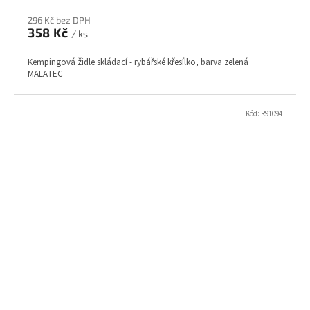
296 Kč bez DPH
358 Kč
/ ks
Kempingová židle skládací - rybářské křesílko, barva zelená
MALATEC
Kód:
R91094