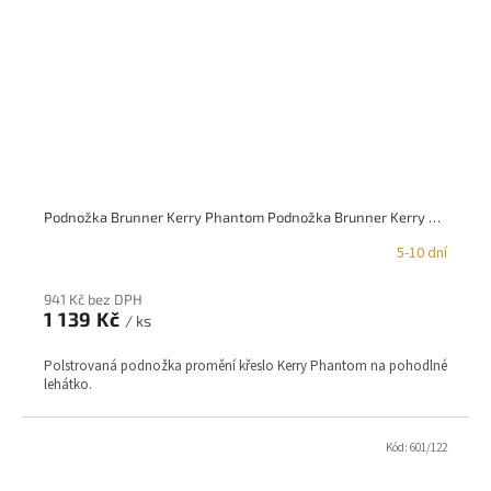
Podnožka Brunner Kerry Phantom Podnožka Brunner Kerry Phantom
5-10 dní
941 Kč bez DPH
1 139 Kč
/ ks
Polstrovaná podnožka promění křeslo Kerry Phantom na pohodlné
lehátko.
Kód:
601/122