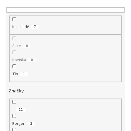
k
t
ů
Na skladě
7
Akce
0
Novinka
0
Tip
1
Značky
11
Berger
1