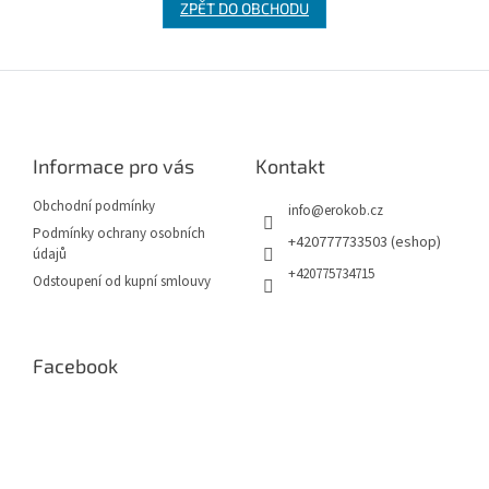
ZPĚT DO OBCHODU
Z
á
p
a
Informace pro vás
Kontakt
t
í
Obchodní podmínky
info
@
erokob.cz
Podmínky ochrany osobních
+420777733503 (eshop)
údajů
+420775734715
Odstoupení od kupní smlouvy
Facebook