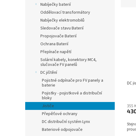
z
Nabíječky baterií
e
Oddělovací transformátory
V
n
Nabíječky elektromobilů
ý
í
Sledovače stavu Baterií
p
p
i
r
Propojovače Baterií
s
o
Ochrana Baterií
p
d
Přepínače napětí
r
u
Solární kabely, konektory MC4,
o
k
slučovače FV panelů
d
t
DC jištění
u
ů
Pojistné odpínače pro FV panely a
k
DC ji
baterie
t
Pojistky - pojistkové a distribuční
ů
bloky
Jističe
355 
43
Přepěťové ochrany
DC distribuční systém Lynx
Stejn
proud
Bateriové odpojovače