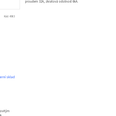
proudem 32A, zkratová odolnost 6kA.
Kód:
4983
erní sklad
novitým
A.