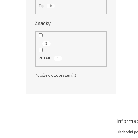
Tip
0
Značky
3
RETAIL
1
Položek k zobrazení:
5
Z
á
p
a
Informac
t
í
Obchodní p