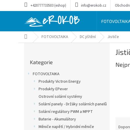
Přejít
+420777733503 (eshop)
info@erokob.cz
Obchodn
na
obsah
FOTOVOLTAIK
Domů
FOTOVOLTAIKA
DC jištění
Jističe
P
Jist
o
Přeskočit
s
Kategorie
kategorie
Nejpr
t
r
FOTOVOLTAIKA
a
Produkty Victron Energy
n
Produkty EPever
n
í
Ostrovní solární systémy
p
Solární panely - Držáky solárních panelů
a
Solární regulátory PWM a MPPT
n
Baterie - Akumulátory
Ř
e
a
Měniče napětí / Hybridní měniče
Dopor
l