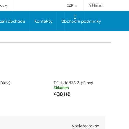
Přihlášení
louvy
CZK
NÁKUPNÍ
ení obchodu
Kontakty
Obchodní podmínky
Dodací a 
KOŠÍK
pólový
DC jistič 32A 2-pólový
Skladem
430 Kč
5
položek celkem