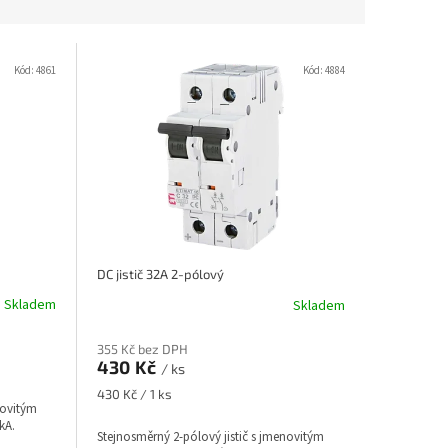
Kód:
4861
Kód:
4884
DC jistič 32A 2-pólový
Skladem
Skladem
355 Kč bez DPH
430 Kč
/ ks
Měrná
430 Kč / 1 ks
novitým
cena:
kA.
Stejnosměrný 2-pólový jistič s jmenovitým