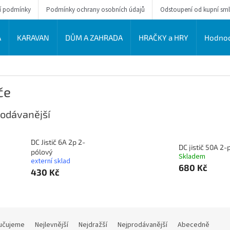
í podmínky
Podmínky ochrany osobních údajů
Odstoupení od kupní sm
A
KARAVAN
DŮM A ZAHRADA
HRAČKY a HRY
Hodnoc
iče
odávanější
DC Jistič 6A 2p 2-
DC jistič 50A 2-
pólový
Skladem
externí sklad
680 Kč
430 Kč
učujeme
Nejlevnější
Nejdražší
Nejprodávanější
Abecedně