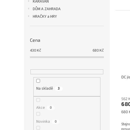
KARAVAN
DŮM A ZAHRADA
HRAČKY a HRY
Cena
430
Kč
680
Kč
DC ji
Na skladě
3
562 
68
Akce
0
Měrn
680 K
cena:
Novinka
0
Stejn
proud