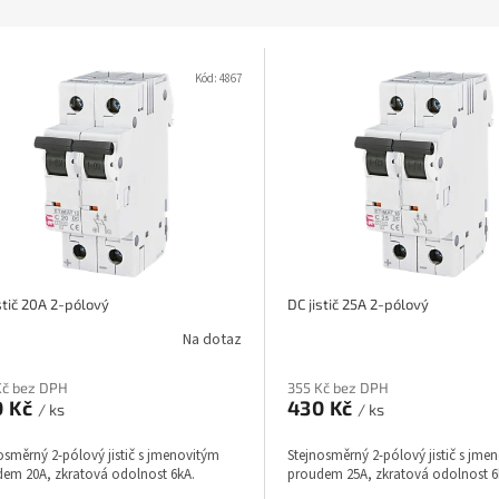
Kód:
4867
stič 20A 2-pólový
DC jistič 25A 2-pólový
Na dotaz
Kč bez DPH
355 Kč bez DPH
0 Kč
430 Kč
/ ks
/ ks
osměrný 2-pólový jistič s jmenovitým
Stejnosměrný 2-pólový jistič s jme
em 20A, zkratová odolnost 6kA.
proudem 25A, zkratová odolnost 6