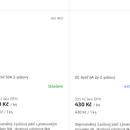
Kód:
4863
stič 50A 2-pólový
DC Jistič 6A 2p 2-pólový
Skladem
ext
Kč bez DPH
355 Kč bez DPH
0 Kč
430 Kč
/ ks
/ ks
á
Měrná
č / 1 ks
430 Kč / 1 ks
cena:
osměrný 2-pólový jistič s jmenovitým
Stejnosměrný 2-pólový jistič s jme
em 50A, zkratová odolnost 6kA.
proudem 6A, zkratová odolnost 6k