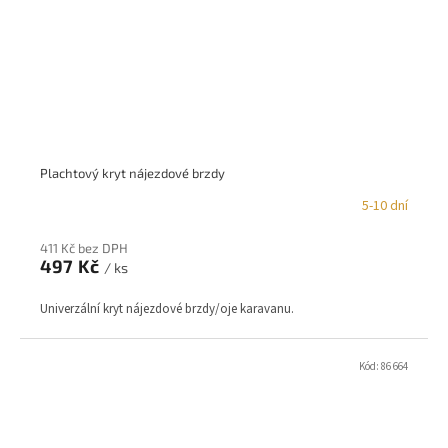
Plachtový kryt nájezdové brzdy
5-10 dní
411 Kč bez DPH
497 Kč
/ ks
Univerzální kryt nájezdové brzdy/oje karavanu.
Kód:
86 664