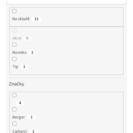
t
ů
Na skladě
11
Akce
0
Novinka
2
Tip
1
Značky
4
Berger
1
Carbest
1