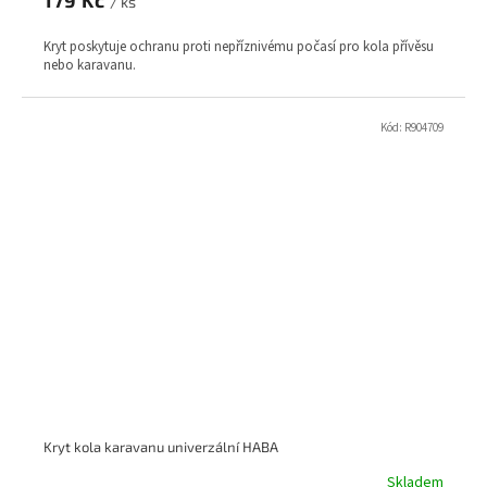
179 Kč
/ ks
Kryt poskytuje ochranu proti nepříznivému počasí pro kola přívěsu
nebo karavanu.
Kód:
R904709
Kryt kola karavanu univerzální HABA
Skladem