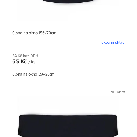
k
t
ů
Clona na okno 156x70cm
externí sklad
54 Kč bez DPH
65 Kč
/ ks
Clona na okno 156x70cm
Kód:
61459