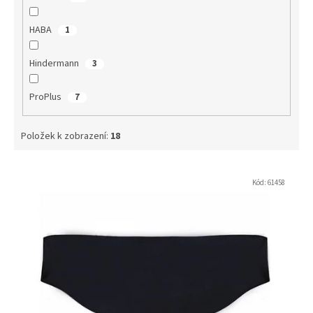
HABA
1
Hindermann
3
ProPlus
7
Položek k zobrazení:
18
V
ý
Kód:
61458
p
i
s
p
r
o
d
u