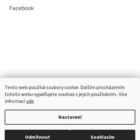
p
Facebook
i
s
u
Tento web používá soubory cookie. Dalším procházením
tohoto webu vyjadřujete souhlas s jejich používáním.. Více
informací
zde
.
Nastavení
Vytvořil Shoptet
Odmítnout
Souhlasím