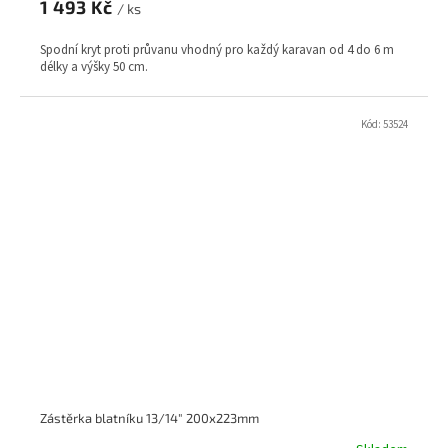
1 493 Kč
/ ks
Spodní kryt proti průvanu vhodný pro každý karavan od 4 do 6 m
délky a výšky 50 cm.
Kód:
53524
Zástěrka blatníku 13/14" 200x223mm