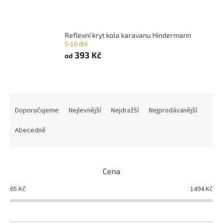
Reflexní kryt kola karavanu Hindermann
5-10 dní
393 Kč
od
Ř
a
Doporučujeme
Nejlevnější
Nejdražší
Nejprodávanější
z
e
Abecedně
n
í
p
Cena
r
o
65
Kč
1494
Kč
d
u
k