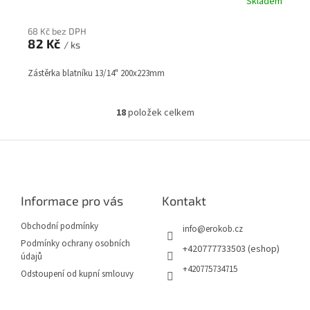
Skladem
68 Kč bez DPH
82 Kč
/ ks
Zástěrka blatníku 13/14" 200x223mm
18
položek celkem
O
v
l
Z
á
á
d
p
a
a
c
Informace pro vás
Kontakt
t
í
í
p
Obchodní podmínky
info
@
erokob.cz
r
Podmínky ochrany osobních
v
+420777733503 (eshop)
údajů
k
+420775734715
Odstoupení od kupní smlouvy
y
v
ý