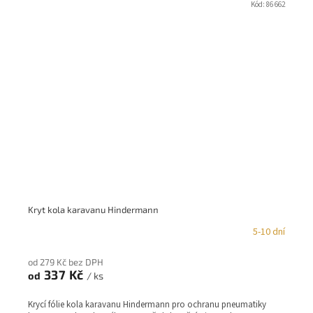
Kód:
86 662
Kryt kola karavanu Hindermann
5-10 dní
od 279 Kč bez DPH
337 Kč
od
/ ks
Krycí fólie kola karavanu Hindermann pro ochranu pneumatiky