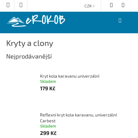
Přejít
CZK
na
obsah
NÁKUPNÍ
KOŠÍK
Kryty a clony
Nejprodávanější
Kryt kola karavanu univerzální
Skladem
179 Kč
Reflexní kryt kola karavanu, univerzální
Carbest
Skladem
299 Kč