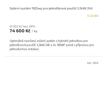
Solární systém 1925wp pro jednofázové použití 3,5kW/24V
5-10 dní
Průměrné
hodnocení
produktu
61 653 Kč bez DPH
je
74 600 Kč
/ ks
5,0
z
Optimálně navržený solární systém s hybridní jednotkou pro
5
jednofázové použití 3,5kW/24V a 5x 385WP panel s přípravou pro
hvězdiček.
jednoduchou instalaci.
Kód:
33818