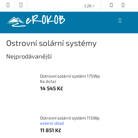
Přejít
CZK
na
obsah
NÁKUPNÍ
KOŠÍK
Ostrovní solární systémy
Nejprodávanější
Ostrovní solární systém 175Wp
Na dotaz
14 545 Kč
Ostrovní solární systém 115Wp
externí sklad
11 851 Kč