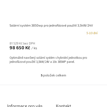
Solární systém 3850wp pro jednofázové použití 3,5kW/24V
5-10 dní
81 529 Kč bez DPH
98 650 Kč
/ ks
Optimálně navržený solární systém s hybridní jednotkou pro
jednofázové použití 3,5kW/24V a 10x 385WP panel.
5
položek celkem
O
v
l
Z
á
á
d
p
a
a
c
Informace pro vás
Kontakt