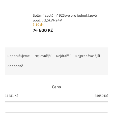
Solární systém 1925wp pro jednofázové
použití 3,5kW/24V
5-10 dní
74 600 Kč
Ř
a
Doporučujeme
Nejlevnější
Nejdražší
Nejprodávanější
z
e
Abecedně
n
í
p
Cena
r
o
11851
Kč
98650
Kč
d
u
k