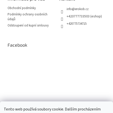
t
í
í
p
Obchodní podmínky
info
@
erokob.cz
r
Podmínky ochrany osobních
v
+420777733503 (eshop)
údajů
k
+420775734715
Odstoupení od kupní smlouvy
y
v
ý
p
Facebook
i
s
u
Tento web používá soubory cookie. Dalším procházením