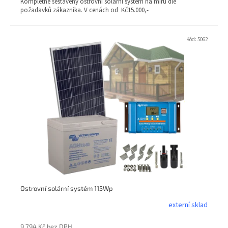
Kompletně sestavený ostrovní solární systém na míru dle
požadavků zákazníka. V cenách od Kč15.000,-
Kód:
5062
Ostrovní solární systém 115Wp
externí sklad
9 794 Kč bez DPH