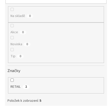
t
ů
Na skladě
0
Akce
0
Novinka
0
Tip
0
Značky
RETAIL
2
Položek k zobrazení:
5