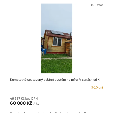
V
ý
Kód:
30806
p
i
s
p
r
o
d
u
k
t
ů
Kompletně sestavený solární systém na míru. V cenách od Kč15.000,-
5-10 dní
49 587 Kč bez DPH
60 000 Kč
/ ks