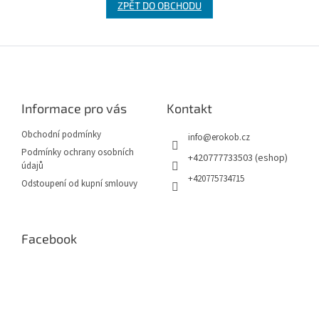
ZPĚT DO OBCHODU
Z
á
p
a
Informace pro vás
Kontakt
t
í
Obchodní podmínky
info
@
erokob.cz
Podmínky ochrany osobních
+420777733503 (eshop)
údajů
+420775734715
Odstoupení od kupní smlouvy
Facebook