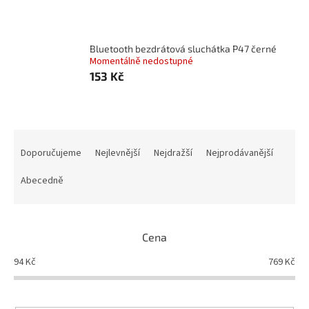
Bluetooth bezdrátová sluchátka P47 černé
Momentálně nedostupné
153 Kč
Ř
a
Doporučujeme
Nejlevnější
Nejdražší
Nejprodávanější
z
e
Abecedně
n
í
p
Cena
r
o
94
Kč
769
Kč
d
u
k