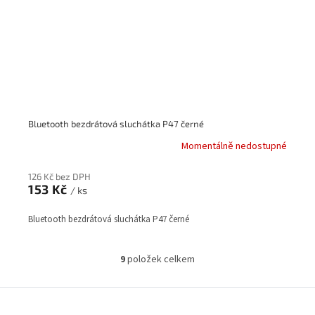
Bluetooth bezdrátová sluchátka P47 černé
Momentálně nedostupné
126 Kč bez DPH
153 Kč
/ ks
Bluetooth bezdrátová sluchátka P47 černé
9
položek celkem
O
v
l
Z
á
á