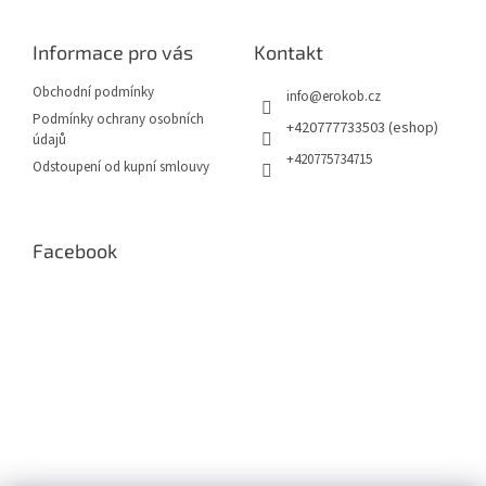
d
p
a
a
c
Informace pro vás
Kontakt
t
í
í
p
Obchodní podmínky
info
@
erokob.cz
r
Podmínky ochrany osobních
v
+420777733503 (eshop)
údajů
k
+420775734715
Odstoupení od kupní smlouvy
y
v
ý
p
Facebook
i
s
u