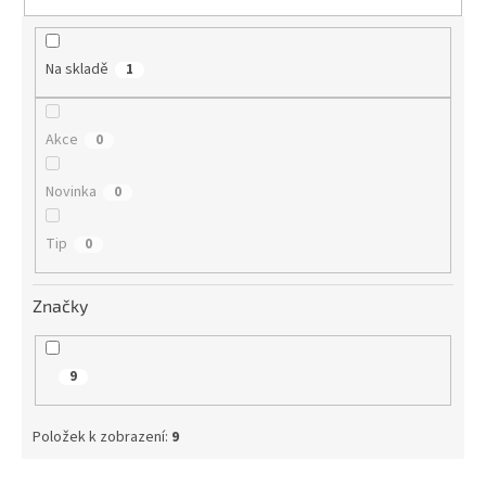
t
ů
Na skladě
1
Akce
0
Novinka
0
Tip
0
Značky
9
Položek k zobrazení:
9