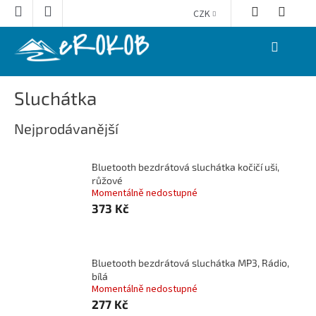
Přejít
CZK
na
obsah
NÁKUPNÍ
KOŠÍK
Sluchátka
Nejprodávanější
Bluetooth bezdrátová sluchátka kočičí uši,
růžové
Momentálně nedostupné
373 Kč
Bluetooth bezdrátová sluchátka MP3, Rádio,
bílá
Momentálně nedostupné
277 Kč