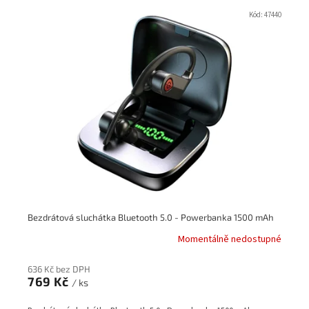
V
ý
Kód:
47440
p
i
s
p
r
o
d
u
k
t
ů
Bezdrátová sluchátka Bluetooth 5.0 - Powerbanka 1500 mAh
Momentálně nedostupné
636 Kč bez DPH
769 Kč
/ ks