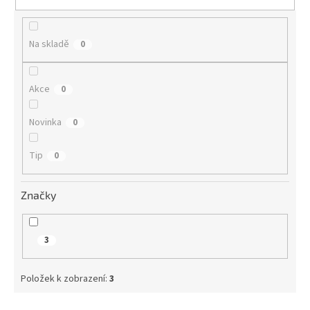
t
ů
Na skladě
0
Akce
0
Novinka
0
Tip
0
Značky
3
Položek k zobrazení:
3