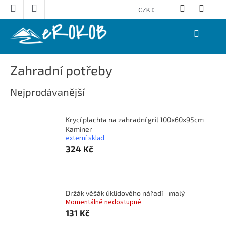
Přejít
CZK
na
obsah
NÁKUPNÍ
KOŠÍK
Zahradní potřeby
Nejprodávanější
Krycí plachta na zahradní gril 100x60x95cm
Kaminer
externí sklad
324 Kč
Držák věšák úklidového nářadí - malý
Momentálně nedostupné
131 Kč