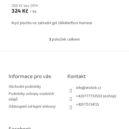
268 Kč bez DPH
324 Kč
/ ks
Krycí plachta na zahradní gril 100x60x95cm Kaminer
3
položek celkem
O
v
l
Z
á
á
d
p
a
a
c
Informace pro vás
Kontakt
t
í
í
p
Obchodní podmínky
info
@
erokob.cz
r
Podmínky ochrany osobních
v
+420777733503 (eshop)
údajů
k
+420775734715
Odstoupení od kupní smlouvy
y
v
ý
p
Facebook