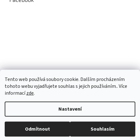
i
s
u
Tento web používá soubory cookie. Dalším procházením
tohoto webu vyjadřujete souhlas s jejich používáním.. Více
informací
zde
.
Nastavení
Vytvořil Shoptet
Odmítnout
Souhlasím
Copyright 2026
eROKOB
. Všechna práva vyhrazena.