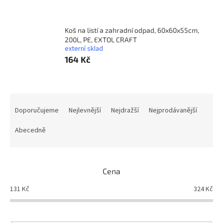
Koš na listí a zahradní odpad, 60x60x55cm,
200L, PE, EXTOL CRAFT
externí sklad
164 Kč
Ř
a
Doporučujeme
Nejlevnější
Nejdražší
Nejprodávanější
z
e
Abecedně
n
í
p
Cena
r
o
131
Kč
324
Kč
d
u
k