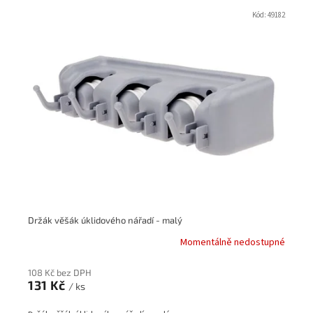
V
ý
Kód:
49182
p
i
s
p
r
o
d
u
k
t
ů
Držák věšák úklidového nářadí - malý
Momentálně nedostupné
108 Kč bez DPH
131 Kč
/ ks