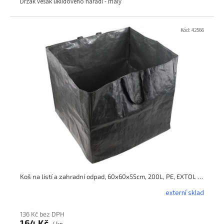
Držák věšák úklidového nářadí - malý
Kód:
42566
Koš na listí a zahradní odpad, 60x60x55cm, 200L, PE, EXTOL CRAFT
externí sklad
136 Kč bez DPH
164 Kč
/ ks