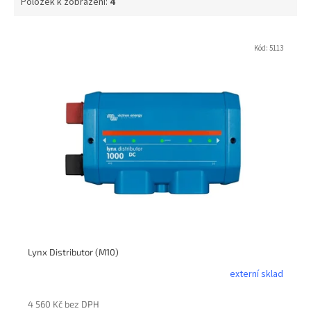
Položek k zobrazení:
4
V
ý
Kód:
5113
p
i
s
p
r
o
d
u
k
t
ů
Lynx Distributor (M10)
externí sklad
4 560 Kč bez DPH