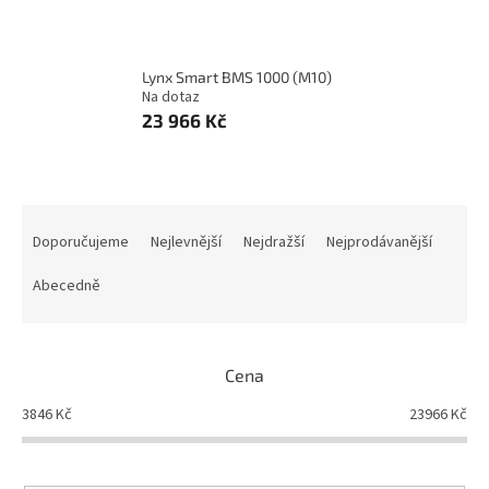
Lynx Smart BMS 1000 (M10)
Na dotaz
23 966 Kč
Ř
a
Doporučujeme
Nejlevnější
Nejdražší
Nejprodávanější
z
e
Abecedně
n
í
p
Cena
r
o
3846
Kč
23966
Kč
d
u
k