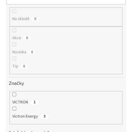
t
ů
Na skladě
0
Akce
0
Novinka
0
Tip
0
Značky
VICTRON
1
Victron Energy
3