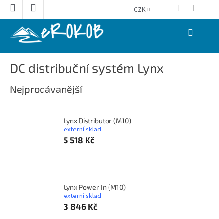
Přejít
CZK
na
obsah
NÁKUPNÍ
KOŠÍK
DC distribuční systém Lynx
Nejprodávanější
Lynx Distributor (M10)
externí sklad
5 518 Kč
Lynx Power In (M10)
externí sklad
3 846 Kč