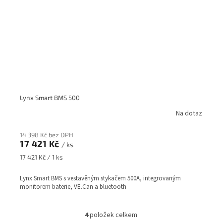
Lynx Smart BMS 500
Na dotaz
14 398 Kč bez DPH
17 421 Kč
/ ks
Měrná
17 421 Kč / 1 ks
cena:
Lynx Smart BMS s vestavěným stykačem 500A, integrovaným
monitorem baterie, VE.Can a bluetooth
4
položek celkem
O