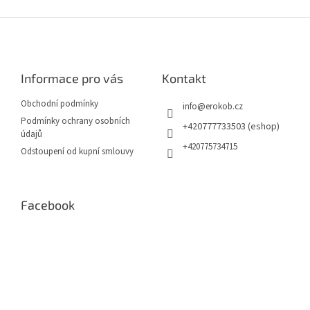
v
l
Z
á
á
d
p
a
a
c
Informace pro vás
Kontakt
t
í
í
p
Obchodní podmínky
info
@
erokob.cz
r
Podmínky ochrany osobních
v
+420777733503 (eshop)
údajů
k
+420775734715
Odstoupení od kupní smlouvy
y
v
ý
p
Facebook
i
s
u