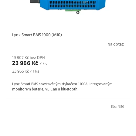
Lynx Smart BMS 1000 (M10)
Na dotaz
19 807 Kč bez DPH
23 966 Kč
/ ks
Měrná
23 966 Kč / 1 ks
cena:
Lynx Smart BMS s vestavěným stykačem 1000A, integrovaným
monitorem baterie, VE.Can a bluetooth.
Kód:
4880