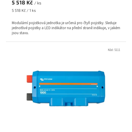
5 518 Kč
/ ks
Měrná
5 518 Kč / 1 ks
cena:
Modulární pojistková jednotka je určená pro čtyři pojistky. Sleduje
jednotlivé pojistky a LED indikátor na přední straně indikuje, v jakém
jsou stavu.
Kód:
5111