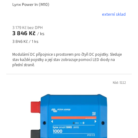
Lynx Power In (M10)
externí sklad
3 179 Kč bez DPH
3 846 Kč
/ ks
Měrná
3 846 Kč / 1 ks
cena:
Modulární DC přípojnice s prostorem pro čtyři DC pojistky. Sleduje
stav každé pojistky a její stav zobrazuje pomocí LED diody na
přední straně.
Kód:
5112