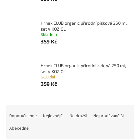
Hrnek CLUB organic přírodní písková 250 ml,
set 4 KOZIOL
Skladem
359 Kč
Hrnek CLUB organic přírodní zelená 250 ml,
set 4 KOZIOL
5-10 dní
359 Kč
Ř
a
Doporučujeme
Nejlevnější
Nejdražší
Nejprodávanější
z
e
Abecedně
n