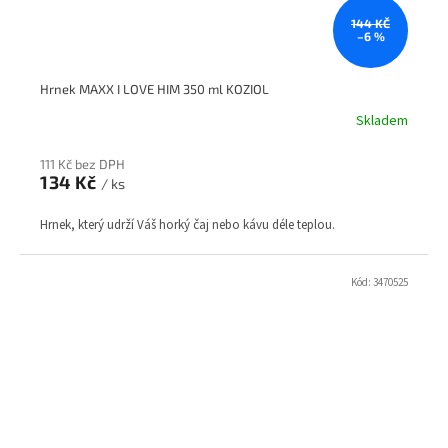
144 KČ
–6 %
Hrnek MAXX I LOVE HIM 350 ml KOZIOL
Skladem
111 Kč bez DPH
134 Kč
/ ks
Hrnek, který udrží Váš horký čaj nebo kávu déle teplou.
Kód:
3470525