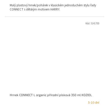
Malý plastový hrnek/pohárek v klasickém jednoduchém stylu řady
CONNECT s dětským motivem HARRY.
Kód:
5141700
Hrnek CONNECT L organic přírodní písková 350 ml KOZIOL
5-10 dní