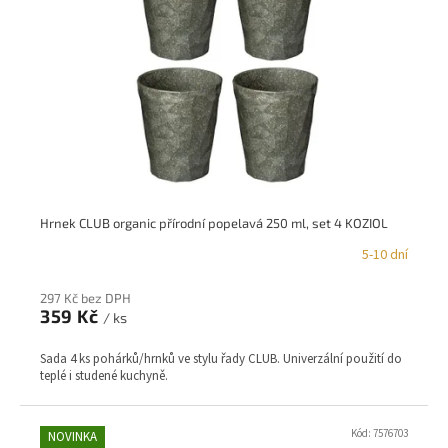
Hrnek CLUB organic přírodní popelavá 250 ml, set 4 KOZIOL
5-10 dní
297 Kč bez DPH
359 Kč
/ ks
Sada 4 ks pohárků/hrnků ve stylu řady CLUB. Univerzální použití do
teplé i studené kuchyně.
Kód:
7576703
NOVINKA