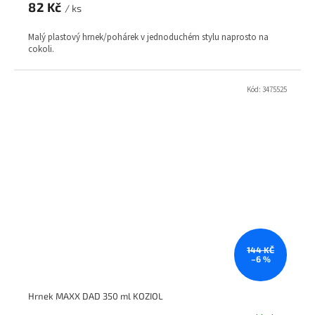
82 Kč
/ ks
Malý plastový hrnek/pohárek v jednoduchém stylu naprosto na
cokoli.
Kód:
3475525
144 KČ
–6 %
Hrnek MAXX DAD 350 ml KOZIOL