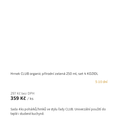
Hrnek CLUB organic přírodní zelená 250 ml, set 4 KOZIOL
5-10 dní
297 Kč bez DPH
359 Kč
/ ks
Sada 4 ks pohárků/hrnků ve stylu řady CLUB. Univerzální použití do
teplé i studené kuchyně.