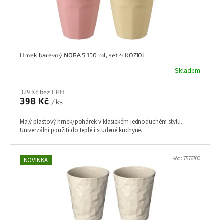
k
t
ů
Hrnek barevný NORA S 150 ml, set 4 KOZIOL
Skladem
329 Kč bez DPH
398 Kč
/ ks
Malý plastový hrnek/pohárek v klasickém jednoduchém stylu.
Univerzální použití do teplé i studené kuchyně.
Kód:
7576700
NOVINKA