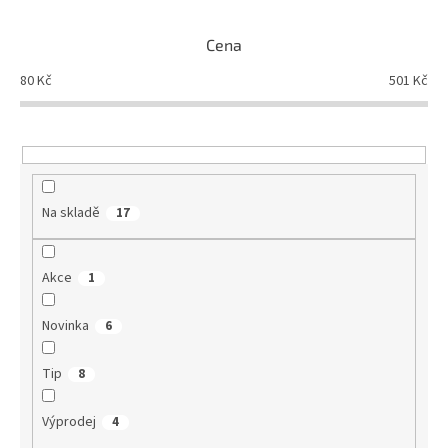
í
p
Cena
r
o
80
Kč
501
Kč
d
u
k
t
ů
Na skladě
17
Akce
1
Novinka
6
Tip
8
Výprodej
4