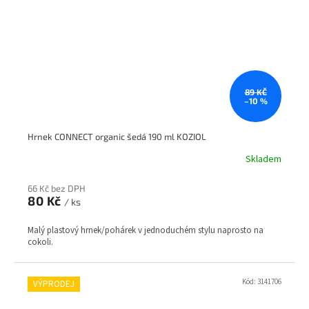
89 KČ
–10 %
Hrnek CONNECT organic šedá 190 ml KOZIOL
Skladem
66 Kč bez DPH
80 Kč
/ ks
Malý plastový hrnek/pohárek v jednoduchém stylu naprosto na
cokoli.
Kód:
3141706
VÝPRODEJ