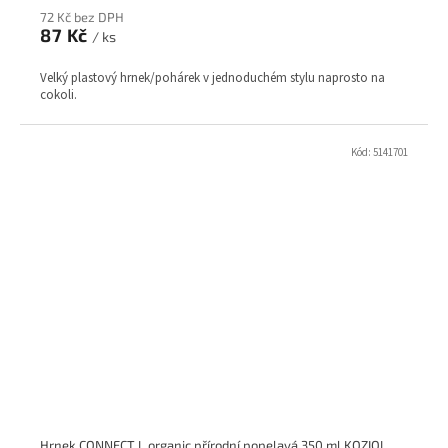
72 Kč bez DPH
87 Kč
/ ks
Velký plastový hrnek/pohárek v jednoduchém stylu naprosto na
cokoli.
Kód:
5141701
Hrnek CONNECT L organic přírodní popelavá 350 ml KOZIOL