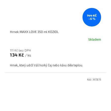
144 KČ
–6 %
Hrnek MAXX LOVE 350 ml KOZIOL
Skladem
111 Kč bez DPH
134 Kč
/ ks
Hrnek, který udrží Váš horký čaj nebo kávu déle teplou.
Kód:
3470876