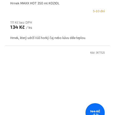
Hrnek MAXX HOT 350 ml KOZIOL
5-10 dní
111 Kč bez DPH
134 Kč
/ ks
Hrnek, který udrží Váš horký čaj nebo kávu déle teplou.
Kód:
3477525
144 KČ
–6 %