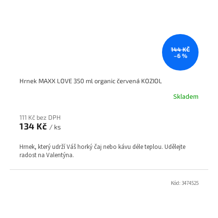
144 KČ
–6 %
Hrnek MAXX LOVE 350 ml organic červená KOZIOL
Skladem
111 Kč bez DPH
134 Kč
/ ks
Hrnek, který udrží Váš horký čaj nebo kávu déle teplou. Udělejte
radost na Valentýna.
Kód:
3474525