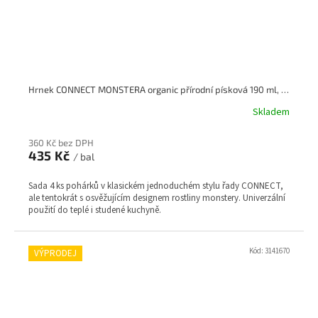
Hrnek CONNECT MONSTERA organic přírodní písková 190 ml, set 4 KOZIOL
Skladem
360 Kč bez DPH
435 Kč
/ bal
Sada 4 ks pohárků v klasickém jednoduchém stylu řady CONNECT,
ale tentokrát s osvěžujícím designem rostliny monstery. Univerzální
použití do teplé i studené kuchyně.
Kód:
3141670
VÝPRODEJ