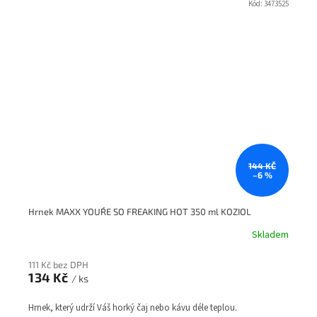
Kód:
3473525
144 KČ
–6 %
Hrnek MAXX YOUŔE SO FREAKING HOT 350 ml KOZIOL
Skladem
111 Kč bez DPH
134 Kč
/ ks
Hrnek, který udrží Váš horký čaj nebo kávu déle teplou.