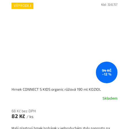
Kód:
3141707
VÝPRODEJ
94 KČ
–12 %
Hrnek CONNECT S KIDS organic růžová 190 ml KOZIOL
Skladem
68 Kč bez DPH
82 Kč
/ ks
Malý plastový hrnek/pohárek v jednoduchém stylu naprosto na