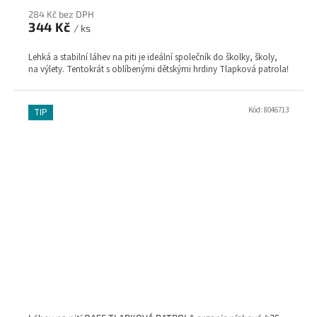
284 Kč bez DPH
344 Kč
/ ks
Lehká a stabilní láhev na piti je ideální společník do školky, školy,
na výlety. Tentokrát s oblíbenými dětskými hrdiny Tlapková patrola!
Kód:
8046713
TIP