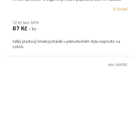
5-10 dní
72 Kč bez DPH
87 Kč
/ ks
Velký plastový hrnek/pohárek v jednoduchém stylu naprosto na
cokoli.
Kód:
14547001