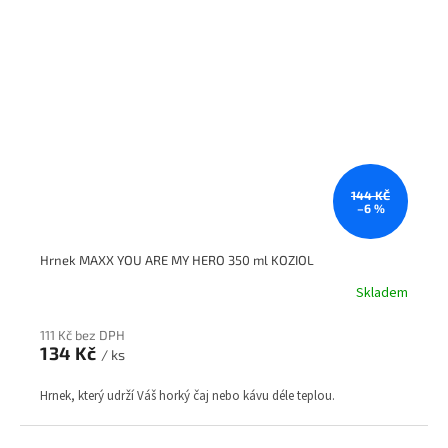
144 KČ
–6 %
Hrnek MAXX YOU ARE MY HERO 350 ml KOZIOL
Skladem
111 Kč bez DPH
134 Kč
/ ks
Hrnek, který udrží Váš horký čaj nebo kávu déle teplou.