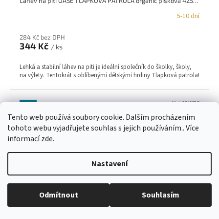
Láhev na pití OASE TLAPKOVÁ PATROLA organic písková 425 ml KOZIOL
5-10 dní
284 Kč bez DPH
344 Kč
/ ks
Lehká a stabilní láhev na piti je ideální společník do školky, školy,
na výlety. Tentokrát s oblíbenými dětskými hrdiny Tlapková patrola!
Kód:
8048715
TIP
Tento web používá soubory cookie. Dalším procházením
tohoto webu vyjadřujete souhlas s jejich používáním.. Více
informací
zde
.
Nastavení
Odmítnout
Souhlasím