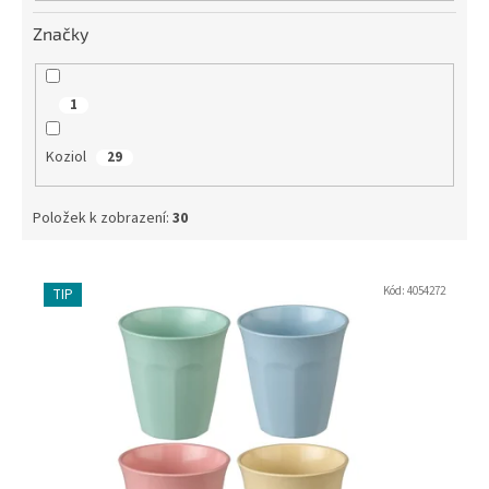
Značky
1
Koziol
29
Položek k zobrazení:
30
V
ý
Kód:
4054272
TIP
p
i
s
p
r
o
d
u