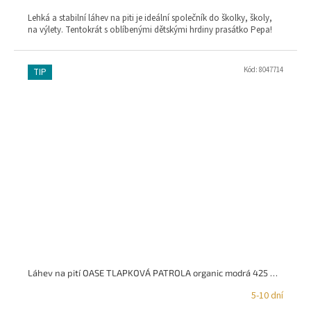
Lehká a stabilní láhev na piti je ideální společník do školky, školy,
na výlety. Tentokrát s oblíbenými dětskými hrdiny prasátko Pepa!
Kód:
8047714
TIP
Láhev na pití OASE TLAPKOVÁ PATROLA organic modrá 425 ml KOZIOL
5-10 dní