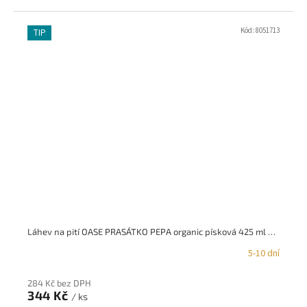
Kód:
8051713
TIP
Láhev na pití OASE PRASÁTKO PEPA organic písková 425 ml KOZIOL
5-10 dní
284 Kč bez DPH
344 Kč
/ ks