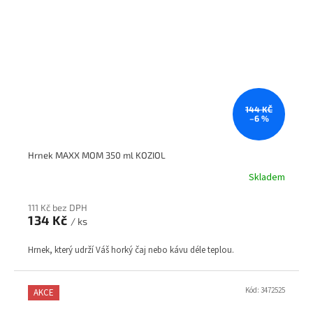
144 KČ
–6 %
Hrnek MAXX MOM 350 ml KOZIOL
Skladem
111 Kč bez DPH
134 Kč
/ ks
Hrnek, který udrží Váš horký čaj nebo kávu déle teplou.
Kód:
3472525
AKCE