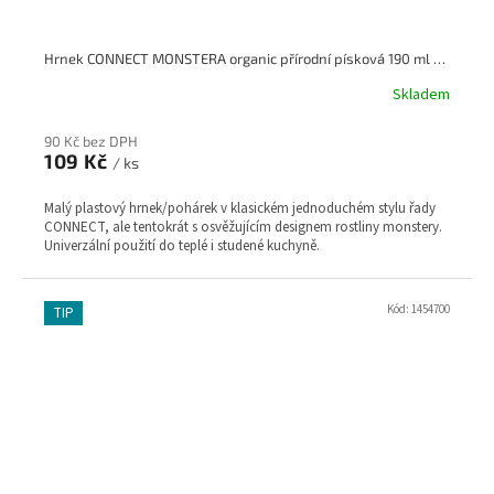
Hrnek CONNECT MONSTERA organic přírodní písková 190 ml KOZIOL
Skladem
90 Kč bez DPH
109 Kč
/ ks
Malý plastový hrnek/pohárek v klasickém jednoduchém stylu řady
CONNECT, ale tentokrát s osvěžujícím designem rostliny monstery.
Univerzální použití do teplé i studené kuchyně.
Kód:
1454700
TIP