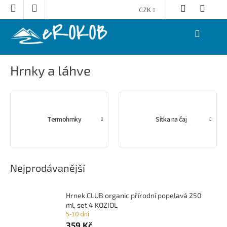
Přejít
CZK
na
obsah
NÁKUPNÍ
KOŠÍK
Hrnky a láhve
Termohrnky
Sítka na čaj
Nejprodávanější
Hrnek CLUB organic přírodní popelavá 250
ml, set 4 KOZIOL
5-10 dní
359 Kč