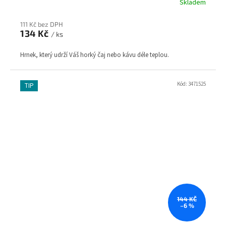
Skladem
111 Kč bez DPH
134 Kč
/ ks
Hrnek, který udrží Váš horký čaj nebo kávu déle teplou.
Kód:
3471525
TIP
144 KČ
–6 %