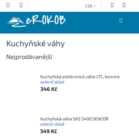
Přejít
CZK
na
obsah
NÁKUPNÍ
KOŠÍK
Kuchyňské váhy
Nejprodávanější
Kuchyňská elektronicá váha LTC, konvice
externí sklad
346 Kč
Kuchyňská váha SKS 5400 SENCOR
externí sklad
549 Kč