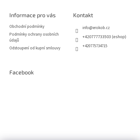
d
p
a
a
c
Informace pro vás
Kontakt
t
í
í
p
Obchodní podmínky
info
@
erokob.cz
r
Podmínky ochrany osobních
v
+420777733503 (eshop)
údajů
k
+420775734715
Odstoupení od kupní smlouvy
y
v
ý
p
Facebook
i
s
u