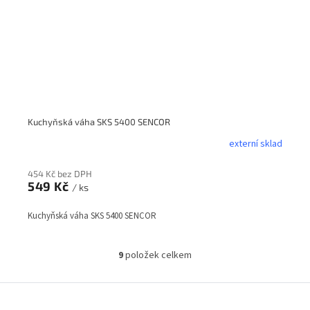
Kuchyňská váha SKS 5400 SENCOR
externí sklad
454 Kč bez DPH
549 Kč
/ ks
Kuchyňská váha SKS 5400 SENCOR
9
položek celkem
O
v
l
Z
á
á