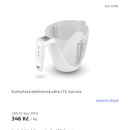
V
ý
Kód:
62406
p
i
s
p
r
o
d
u
k
t
ů
Kuchyňská elektronicá váha LTC, konvice
externí sklad
286 Kč bez DPH
346 Kč
/ ks