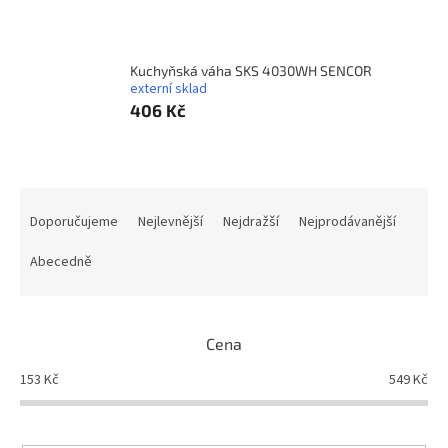
Kuchyňská váha SKS 4030WH SENCOR
externí sklad
406 Kč
Ř
a
Doporučujeme
Nejlevnější
Nejdražší
Nejprodávanější
z
e
Abecedně
n
í
p
Cena
r
o
153
Kč
549
Kč
d
u
k