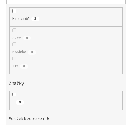
t
ů
Na skladě
1
Akce
0
Novinka
0
Tip
0
Značky
9
Položek k zobrazení:
9