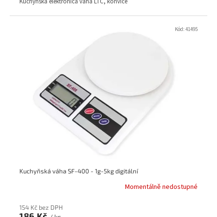
Kuchyňská elektronicá váha LTC, konvice
Kód:
41495
Kuchyňská váha SF-400 - 1g-5kg digitální
Momentálně nedostupné
154 Kč bez DPH
186 Kč
/ ks