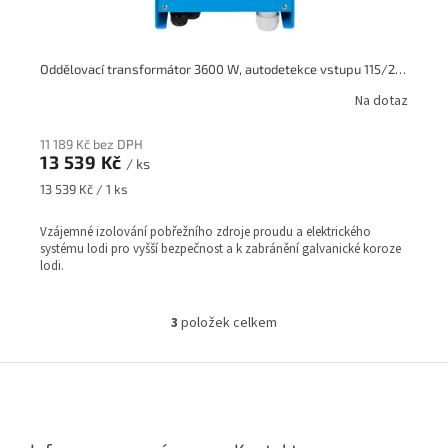
Oddělovací transformátor 3600 W, autodetekce vstupu 115/230 V, výstup 115/230
Na dotaz
11 189 Kč bez DPH
13 539 Kč
/ ks
Měrná
13 539 Kč / 1 ks
cena:
Vzájemné izolování pobřežního zdroje proudu a elektrického
systému lodi pro vyšší bezpečnost a k zabránění galvanické koroze
lodi.
3
položek celkem
O
v
l
Z
á
á
d
p
a
a
c