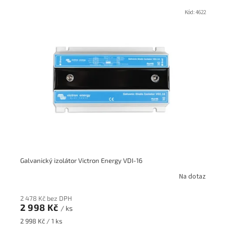
V
ý
Kód:
4622
p
i
s
p
r
o
d
u
k
t
ů
Galvanický izolátor Victron Energy VDI-16
Na dotaz
2 478 Kč bez DPH
2 998 Kč
/ ks
Měrná
2 998 Kč / 1 ks