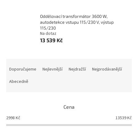
Oddělovací transformátor 3600 W,
autodetekce vstupu 115/230 V, výstup
115/230
Na dotaz
13 539 Kč
Ř
a
Doporučujeme
Nejlevnější
Nejdražší
Nejprodávanější
z
e
Abecedně
n
í
p
Cena
r
o
2998
Kč
13539
Kč
d
u
k