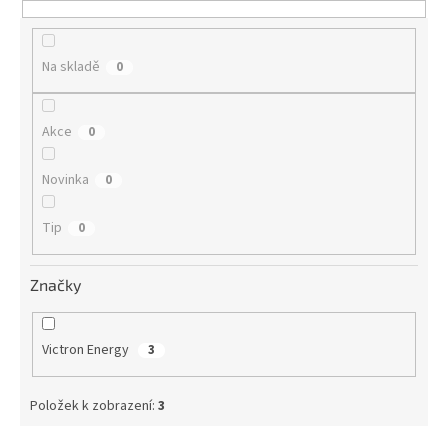
t
ů
Na skladě
0
Akce
0
Novinka
0
Tip
0
Značky
Victron Energy
3
Položek k zobrazení:
3