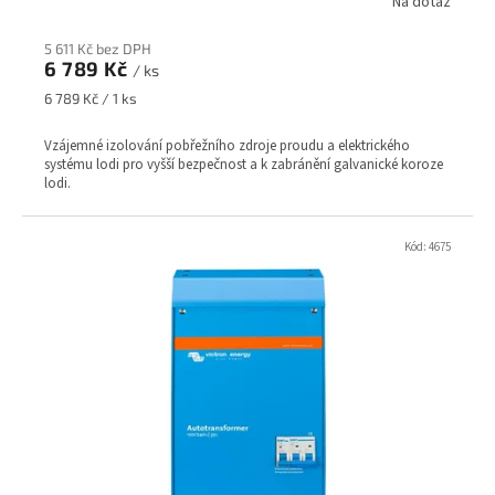
Na dotaz
5 611 Kč bez DPH
6 789 Kč
/ ks
Měrná
6 789 Kč / 1 ks
cena:
Vzájemné izolování pobřežního zdroje proudu a elektrického
systému lodi pro vyšší bezpečnost a k zabránění galvanické koroze
lodi.
Kód:
4675