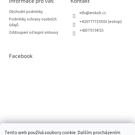
Informace pro vás
Kontakt
t
í
í
p
Obchodní podmínky
info
@
erokob.cz
r
Podmínky ochrany osobních
v
+420777733503 (eshop)
údajů
k
+420775734715
Odstoupení od kupní smlouvy
y
v
ý
p
Facebook
i
s
u
Tento web používá soubory cookie. Dalším procházením