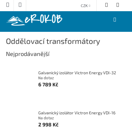
Přejít
CZK
na
obsah
NÁKUPNÍ
KOŠÍK
Oddělovací transformátory
Nejprodávanější
Galvanický izolátor Victron Energy VDI-32
Na dotaz
6 789 Kč
Galvanický izolátor Victron Energy VDI-16
Na dotaz
2 998 Kč