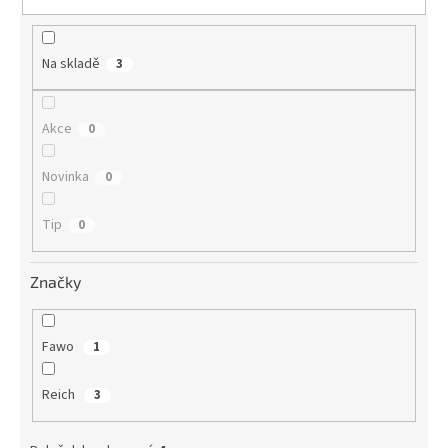
t
ů
Na skladě
3
Akce
0
Novinka
0
Tip
0
Značky
Fawo
1
Reich
3