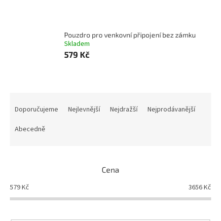
Pouzdro pro venkovní připojení bez zámku
Skladem
579 Kč
Ř
a
Doporučujeme
Nejlevnější
Nejdražší
Nejprodávanější
z
e
Abecedně
n
í
p
Cena
r
o
579
Kč
3656
Kč
d
u
k