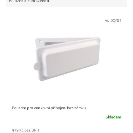
Položek k zobrazení:
4
V
ý
Kód:
300/684
p
i
s
p
r
o
d
u
k
t
ů
Pouzdro pro venkovní připojení bez zámku
Skladem
479 Kč bez DPH