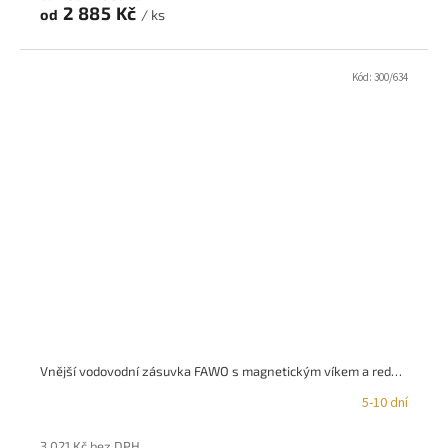
2 885 Kč
od
/ ks
Kód:
300/634
Vnější vodovodní zásuvka FAWO s magnetickým víkem a redukčním ventilem
5-10 dní
3 021 Kč bez DPH