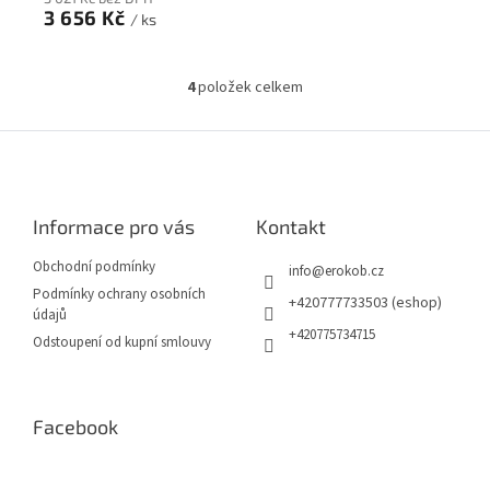
3 656 Kč
/ ks
4
položek celkem
O
v
l
Z
á
á
d
p
a
a
c
Informace pro vás
Kontakt
t
í
í
p
Obchodní podmínky
info
@
erokob.cz
r
Podmínky ochrany osobních
v
+420777733503 (eshop)
údajů
k
+420775734715
Odstoupení od kupní smlouvy
y
v
ý
p
Facebook
i
s
u