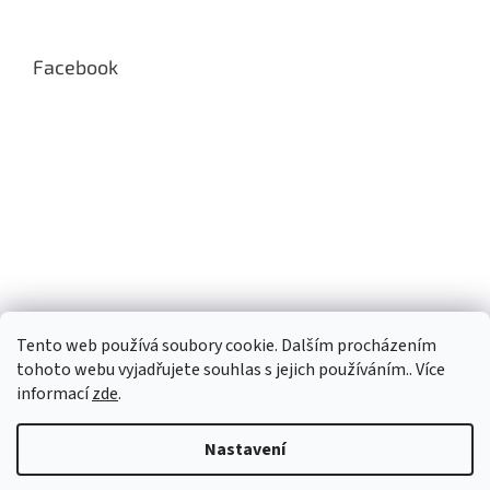
v
ý
p
Facebook
i
s
u
Tento web používá soubory cookie. Dalším procházením
tohoto webu vyjadřujete souhlas s jejich používáním.. Více
informací
zde
.
Nastavení