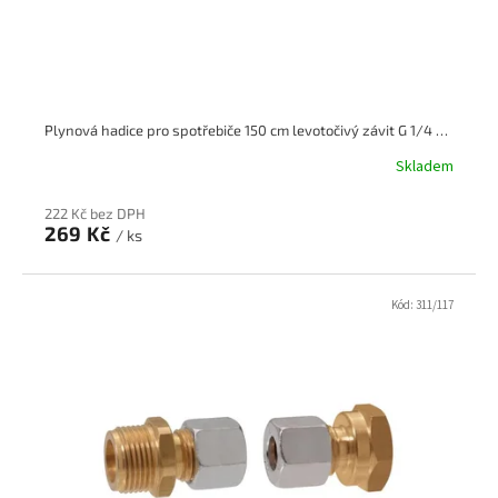
Plynová hadice pro spotřebiče 150 cm levotočivý závit G 1/4 LH x G 1/4 LH
Skladem
222 Kč bez DPH
269 Kč
/ ks
Kód:
311/117