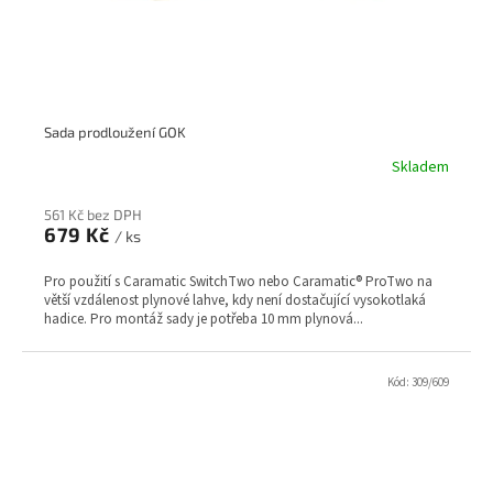
Sada prodloužení GOK
Skladem
561 Kč bez DPH
679 Kč
/ ks
Pro použití s Caramatic SwitchTwo nebo Caramatic® ProTwo na
větší vzdálenost plynové lahve, kdy není dostačující vysokotlaká
hadice. Pro montáž sady je potřeba 10 mm plynová...
Kód:
309/609