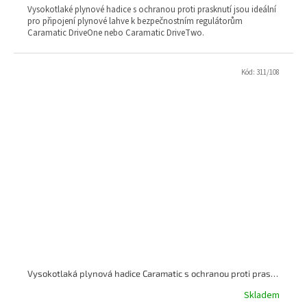
Vysokotlaké plynové hadice s ochranou proti prasknutí jsou ideální
pro připojení plynové lahve k bezpečnostním regulátorům
Caramatic DriveOne nebo Caramatic DriveTwo.
Kód:
311/108
Vysokotlaká plynová hadice Caramatic s ochranou proti prasknutí, 750 mm G.12
Skladem