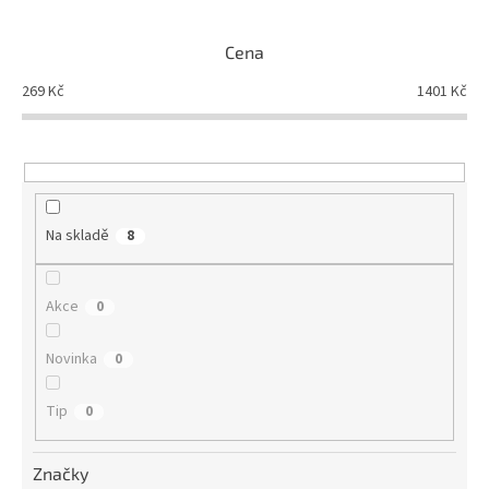
í
p
Cena
r
o
269
Kč
1401
Kč
d
u
k
t
ů
Na skladě
8
Akce
0
Novinka
0
Tip
0
Značky