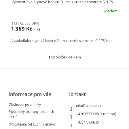
Vysokotlaká plynová hadice Truma s crash senzorem G.8 750mm
Skladem
1 131 Kč bez DPH
1 369 Kč
/ ks
Vysokotlaká plynová hadice Truma s crash senzorem G.8 750mm.
10
položek celkem
O
v
l
Z
á
á
d
p
a
a
c
Informace pro vás
Kontakt
t
í
í
p
Obchodní podmínky
info
@
erokob.cz
r
Podmínky ochrany osobních
v
+420777733503 (eshop)
údajů
k
+420775734715
Odstoupení od kupní smlouvy
y