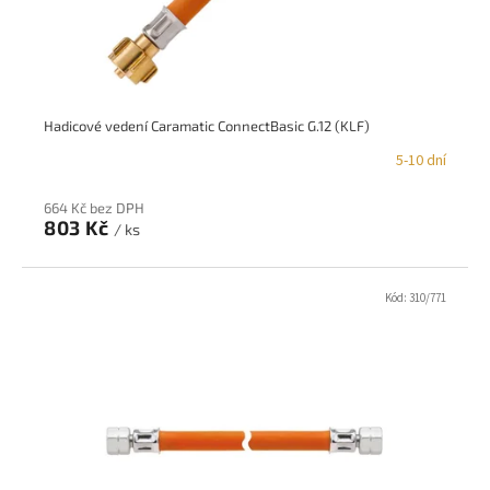
u
k
t
ů
Hadicové vedení Caramatic ConnectBasic G.12 (KLF)
5-10 dní
664 Kč bez DPH
803 Kč
/ ks
Kód:
310/771