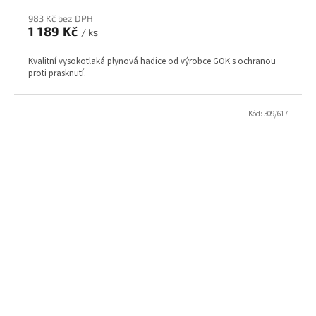
983 Kč bez DPH
1 189 Kč
/ ks
Kvalitní vysokotlaká plynová hadice od výrobce GOK s ochranou
proti prasknutí.
Kód:
309/617