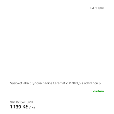
Kód:
311/103
Vysokotlaká plynová hadice Caramatic M20x1,5 s ochranou proti prasknutí, 450 mm G.8
Skladem
941 Kč bez DPH
1 139 Kč
/ ks