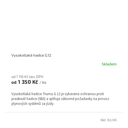
Vysokotlaká hadice G.12
Skladem
od 1 116 Kč bez DPH
1 350 Kč
od
/ ks
Vysokotlaká hadice Truma G.12 je vybavena ochranou proti
prasknutí hadice (SBS) a splňuje zákonné požadavky na provoz
plynových systémů za jízdy.
Kód:
311/145