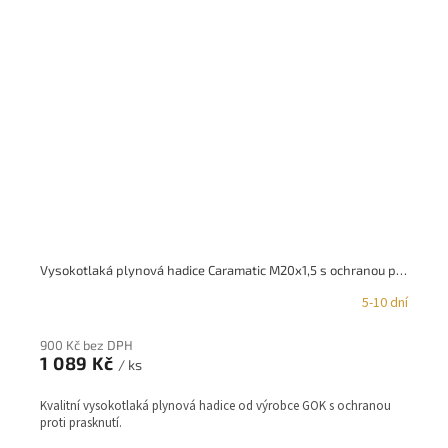
Vysokotlaká plynová hadice Caramatic M20x1,5 s ochranou proti prasknutí, 450 mm G.12
5-10 dní
900 Kč bez DPH
1 089 Kč
/ ks
Kvalitní vysokotlaká plynová hadice od výrobce GOK s ochranou
proti prasknutí.