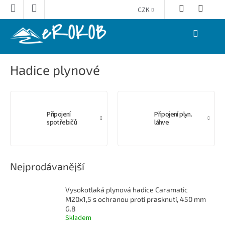
Přejít
CZK
na
obsah
NÁKUPNÍ
KOŠÍK
Hadice plynové
Připojení
Připojení plyn.
spotřebičů
láhve
Nejprodávanější
Vysokotlaká plynová hadice Caramatic
M20x1,5 s ochranou proti prasknutí, 450 mm
G.8
Skladem