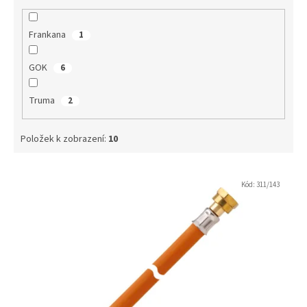
Frankana
1
GOK
6
Truma
2
Položek k zobrazení:
10
V
ý
Kód:
311/143
p
i
s
p
r
o
d