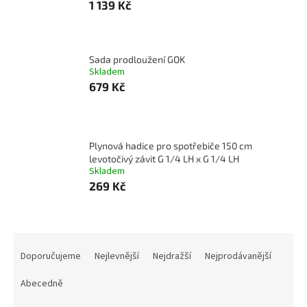
1 139 Kč
Sada prodloužení GOK
Skladem
679 Kč
Plynová hadice pro spotřebiče 150 cm
levotočivý závit G 1/4 LH x G 1/4 LH
Skladem
269 Kč
Ř
a
Doporučujeme
Nejlevnější
Nejdražší
Nejprodávanější
z
e
Abecedně
n