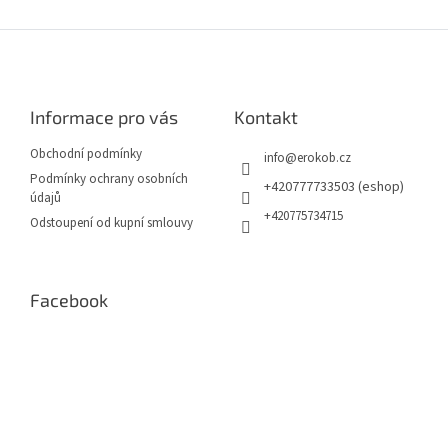
v
l
Z
á
á
d
p
a
a
c
Informace pro vás
Kontakt
t
í
í
p
Obchodní podmínky
info
@
erokob.cz
r
Podmínky ochrany osobních
v
+420777733503 (eshop)
údajů
k
+420775734715
Odstoupení od kupní smlouvy
y
v
ý
p
Facebook
i
s
u