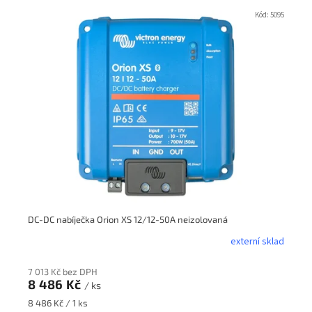
V
ý
Kód:
5095
p
i
s
p
r
o
d
u
k
t
ů
DC-DC nabíječka Orion XS 12/12-50A neizolovaná
externí sklad
7 013 Kč bez DPH
8 486 Kč
/ ks
Měrná
8 486 Kč / 1 ks