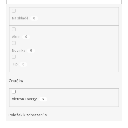
t
ů
Na skladě
0
Akce
0
Novinka
0
Tip
0
Značky
Victron Energy
5
Položek k zobrazení:
5