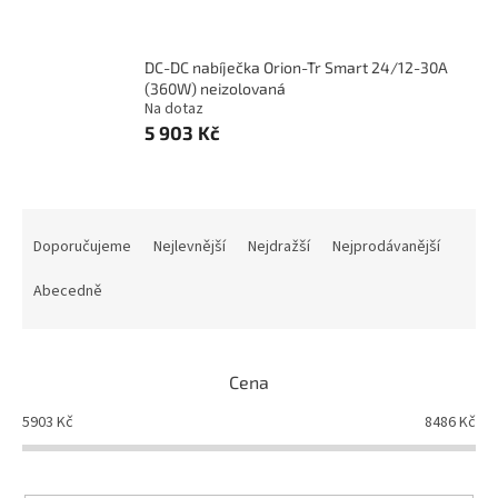
DC-DC nabíječka Orion-Tr Smart 24/12-30A
(360W) neizolovaná
Na dotaz
5 903 Kč
Ř
a
Doporučujeme
Nejlevnější
Nejdražší
Nejprodávanější
z
e
Abecedně
n
í
p
Cena
r
o
5903
Kč
8486
Kč
d
u
k