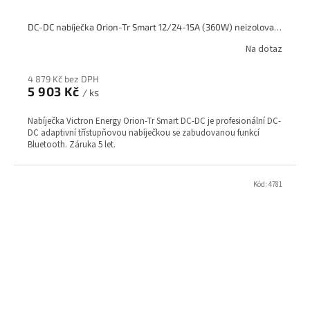
DC-DC nabíječka Orion-Tr Smart 12/24-15A (360W) neizolovaná
Na dotaz
4 879 Kč bez DPH
5 903 Kč
/ ks
Nabíječka Victron Energy Orion-Tr Smart DC-DC je profesionální DC-
DC adaptivní třístupňovou nabíječkou se zabudovanou funkcí
Bluetooth. Záruka 5 let.
Kód:
4781