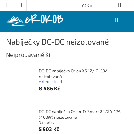
Přejít
CZK
na
obsah
NÁKUPNÍ
KOŠÍK
Nabíječky DC-DC neizolované
Nejprodávanější
DC-DC nabíječka Orion XS 12/12-50A
neizolovaná
externí sklad
8 486 Kč
DC-DC nabíječka Orion-Tr Smart 24/24-17A
(400W) neizolovaná
Na dotaz
5 903 Kč