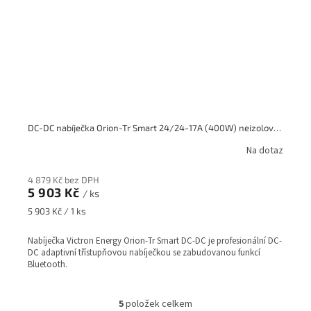
DC-DC nabíječka Orion-Tr Smart 24/24-17A (400W) neizolovaná
Na dotaz
4 879 Kč bez DPH
5 903 Kč
/ ks
Měrná
5 903 Kč / 1 ks
cena:
Nabíječka Victron Energy Orion-Tr Smart DC-DC je profesionální DC-
DC adaptivní třístupňovou nabíječkou se zabudovanou funkcí
Bluetooth.
5
položek celkem
O