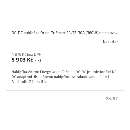
DC-DC nabíječka Orion-Tr Smart 24/12-30A (360W) neizolovaná
Na dotaz
4 879 Kč bez DPH
5 903 Kč
/ ks
Nabíječka Victron Energy Orion-Tr Smart DC-DC je profesionální DC-
DC adaptivní třístupňovou nabíječkou se zabudovanou funkcí
Bluetooth. Záruka 5 let.
Kód:
4854