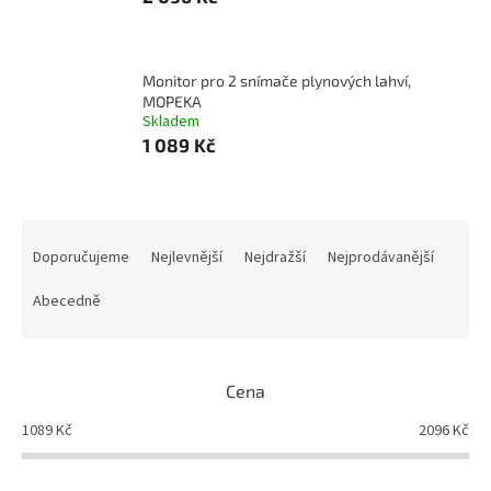
Monitor pro 2 snímače plynových lahví,
MOPEKA
Skladem
1 089 Kč
Ř
a
Doporučujeme
Nejlevnější
Nejdražší
Nejprodávanější
z
e
Abecedně
n
í
p
Cena
r
o
1089
Kč
2096
Kč
d
u