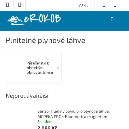
Přejít
CZK
na
obsah
NÁKUPNÍ
KOŠÍK
Plnitelné plynové láhve
Příslušenství k
plnitelným
plynovým lahvím
Nejprodávanější
Senzor hladiny plynu pro plynové láhve,
MOPEKA PRO s Bluetooth a magnetem
Skladem
2 096 Kč