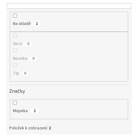
k
t
ů
Na skladě
2
Akce
0
Novinka
0
Tip
0
Značky
Mopeka
2
Položek k zobrazení:
2