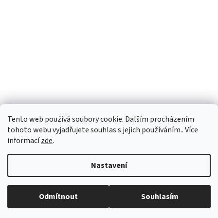
s
u
Tento web používá soubory cookie. Dalším procházením
tohoto webu vyjadřujete souhlas s jejich používáním.. Více
informací
zde
.
Nastavení
Vytvořil Shoptet
Odmítnout
Souhlasím
Copyright 2026
eROKOB
. Všechna práva vyhrazena.