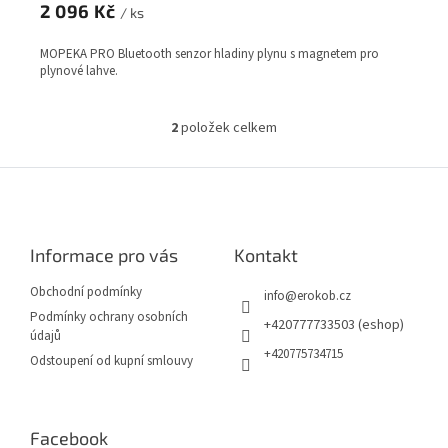
2 096 Kč
/ ks
MOPEKA PRO Bluetooth senzor hladiny plynu s magnetem pro
plynové lahve.
2
položek celkem
O
v
l
Z
á
á
d
p
a
a
c
Informace pro vás
Kontakt
t
í
í
p
Obchodní podmínky
info
@
erokob.cz
r
Podmínky ochrany osobních
v
+420777733503 (eshop)
údajů
k
+420775734715
Odstoupení od kupní smlouvy
y
v
ý
p
Facebook
i