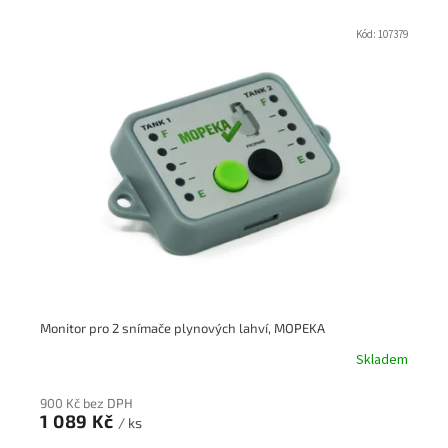
V
ý
Kód:
107379
p
i
s
p
r
o
d
u
k
t
ů
Monitor pro 2 snímače plynových lahví, MOPEKA
Skladem
900 Kč bez DPH
1 089 Kč
/ ks