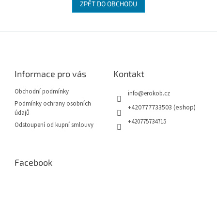
ZPĚT DO OBCHODU
Z
á
p
a
Informace pro vás
Kontakt
t
í
Obchodní podmínky
info
@
erokob.cz
Podmínky ochrany osobních
+420777733503 (eshop)
údajů
+420775734715
Odstoupení od kupní smlouvy
Facebook