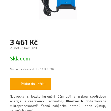
3 461 Kč
2 860 Kč bez DPH
Měrná
Skladem
cena:
Můžeme doručit do:
11.8.2026
Přidat do košíku
Nabíječka s bezkonkurenční účinností a nízkou spotřebou
energie, s vestavěnou technologií
Bluetooth
. Sofistikovaná
mikroprocesorově řízená nabíječka baterií. Jeden výstup,
aktivní chlazení.