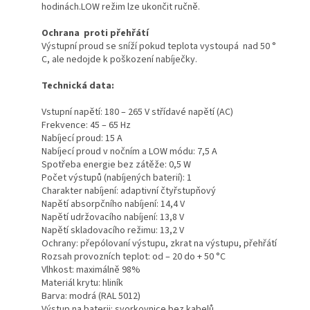
hodinách.LOW režim lze ukončit ručně.
Ochrana proti přehřátí
Výstupní proud se sníží pokud teplota vystoupá nad 50 °
C, ale nedojde k poškození nabíječky.
Technická data:
Vstupní napětí: 180 – 265 V střídavé napětí (AC)
Frekvence: 45 – 65 Hz
Nabíjecí proud: 15 A
Nabíjecí proud v nočním a LOW módu: 7,5 A
Spotřeba energie bez zátěže: 0,5 W
Počet výstupů (nabíjených baterií): 1
Charakter nabíjení: adaptivní čtyřstupňový
Napětí absorpčního nabíjení: 14,4 V
Napětí udržovacího nabíjení: 13,8 V
Napětí skladovacího režimu: 13,2 V
Ochrany: přepólovaní výstupu, zkrat na výstupu, přehřátí
Rozsah provozních teplot: od – 20 do + 50 °C
Vlhkost: maximálně 98%
Materiál krytu: hliník
Barva: modrá (RAL 5012)
Výstup na baterii: svorkovnice bez kabelů