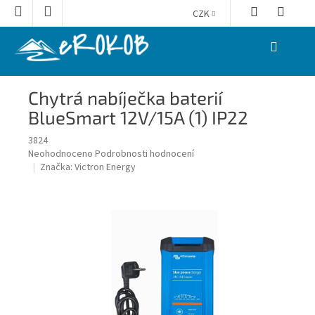
Přejít
CZK
na
obsah
NÁKUPNÍ
KOŠÍK
Chytrá nabíječka baterií
BlueSmart 12V/15A (1) IP22
3824
Průměrné
Neohodnoceno
Podrobnosti hodnocení
hodnocení
Značka:
Victron Energy
produktu
je
0,0
z
5
hvězdiček.