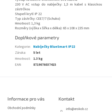
230 V AC vstup do nabíječky: 1,5 m kabel s klasickou
zástrčkou
Stupeň krytí: IP 22
Typ zástrčky: CEE7/7 (Schuko)
Hmotnost: 1,3 kg
Rozměry (výška x šířka x délka): 65 x 108 x 235 mm
Doplňkové parametry
Kategorie
:
Nabíječky BlueSmart IP22
Záruka
:
5 let
Hmotnost
:
1.3 kg
EAN
:
8719076037415
Z
á
p
a
Informace pro vás
Kontakt
t
í
Obchodní podmínky
info
@
erokob.cz