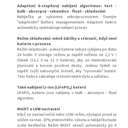
Adaptivní 6-stupňový nabíjení algoritmus: test -
bulk - absorpce - rekondice - float - skladování
Nabíječka je vybavena mikroprocesorem řízeným
"adaptivním" Battery managementem. Adaptivní funkce
automaticky optimalizuje nabíjecí proces
Režim skladování: méně údržby a stárnutí, když není
baterie v provozu
Režim skladování - pokud baterie nebyla vybíjena po dobu
24 hodin. V storage režimu je napětí sníženo na 2,2 V /
článek (13,2 V na 12 V baterie), aby se minimalizovalo
plynování a koroze pozitivní desky. Jednou týdně se
napětí zvýší nabsorpční úroveň, aby "vyrovnalo" baterii.
Tato funkce zabraňuje vrstvení elektrolytu a sulfataci.
Také nabíjení Li-ion (LiFePO₄) baterií
LiFePO₄ baterie jsou nabíjeny v bulk - absorpce - float
algoritmu.
NIGHT a LOW nastavení
Když se nastaví noční nebo LOW režim, výstupní proud je
snížen na max. 25% jmenovitého výkonu a nabíječka bude
zcela bezhlučná. Režim NIGHT skončí automaticky po 8