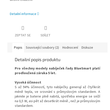
Detailní informace
ZEPTAT SE
SDÍLET
Popis
Související soubory (2)
Hodnocení
Diskuze
Detailní popis produktu
Pro všechny modely nabíječek řady
BlueSmart
platí
prodloužená záruka 5 let.
Vysoká účinnost
S až 94% účinností, tyto nabíječky generují až čtyřikrát
méně tepla, ve srovnání s průmyslovým standardem. A
jakmile je baterie plně nabitá, spotřeba energie se sníží
na 0,5 W, asi pět až desetkrát méně , než je průmyslovým
standardem.