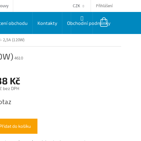
Přihlášení
louvy
CZK
NÁKUPNÍ
ení obchodu
Kontakty
Obchodní podmínky
Dodací a 
KOŠÍK
- 2,5A (120W)
20W)
4610
38 Kč
Kč bez DPH
otaz
Přidat do košíku