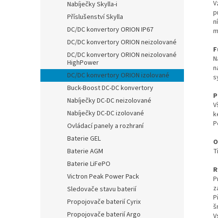
V
Nabíječky Skylla-i
p
Příslušenství Skylla
n
DC/DC konvertory ORION IP67
m
DC/DC konvertory ORION neizolované
F
DC/DC konvertory ORION neizolované
N
HighPower
n
DC/DC konvertory ORION izolované
s
Buck-Boost DC-DC konvertory
P
Nabíječky DC-DC neizolované
V
Nabíječky DC-DC izolované
k
P
Ovládací panely a rozhraní
Baterie GEL
O
Baterie AGM
T
Baterie LiFePO
R
Victron Peak Power Pack
P
z
Sledovače stavu baterií
P
Propojovače baterií Cyrix
š
Propojovače baterií Argo
V