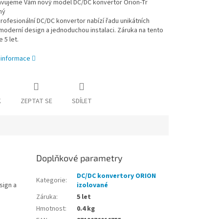
vujeme Vám nový model DC/DC konvertor Orion-Tr
ný
rofesionální DC/DC konvertor nabízí řadu unikátních
 moderní design a jednoduchou instalaci. Záruka na tento
 5 let.
í informace
K
ZEPTAT SE
SDÍLET
Doplňkové parametry
DC/DC konvertory ORION
Kategorie
:
sign a
izolované
Záruka
:
5 let
Hmotnost
:
0.4 kg