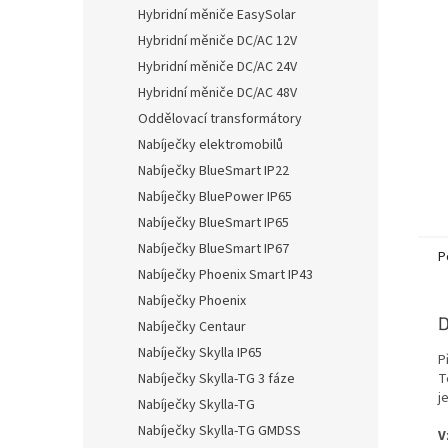
Hybridní měniče EasySolar
Hybridní měniče DC/AC 12V
Hybridní měniče DC/AC 24V
Hybridní měniče DC/AC 48V
Oddělovací transformátory
Nabíječky elektromobilů
Nabíječky BlueSmart IP22
Nabíječky BluePower IP65
Nabíječky BlueSmart IP65
Nabíječky BlueSmart IP67
P
Nabíječky Phoenix Smart IP43
Nabíječky Phoenix
D
Nabíječky Centaur
Nabíječky Skylla IP65
P
Nabíječky Skylla-TG 3 fáze
T
j
Nabíječky Skylla-TG
Nabíječky Skylla-TG GMDSS
V