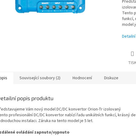
Předsta
izolova
Tento p
funkcí,
model je
Detailn
TIS
opis
Související soubory (2)
Hodnocení
Diskuze
etailní popis produktu
ředstavujeme Vám nový model DC/DC konvertor Orion-Tr izolovaný
ento profesionální DC/DC konvertor nabízí řadu unikátních funkcí, krásný de
ednoduchou instalaci. Záruka na tento model je 5 let.
zdálené ovládání zapnuto/vypnuto