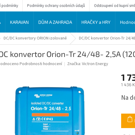
í podmínky
Podmínky ochrany osobních údajů
Odstoupení od kupní sm
A
KARAVAN
DŮM A ZAHRADA
HRAČKY a HRY
Hodnoc
DC/DC konvertory ORION izolované
DC/DC konvertor Orion-Tr 24/48
DC konvertor Orion-Tr 24/48- 2,5A (1
ěrné
hodnoceno
Podrobnosti hodnocení
Značka:
Victron Energy
ocení
1 7
uktu
1 436 
Měrná
Na d
cena:
diček.