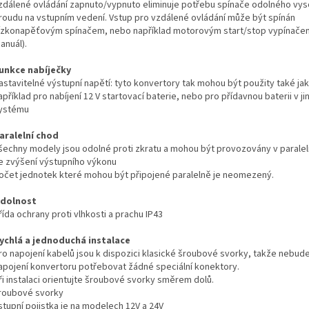
zdálené ovládání zapnuto/vypnuto eliminuje potřebu spínače odolného v
roudu na vstupním vedení. Vstup pro vzdálené ovládání může být spínán
ízkonapěťovým spínačem, nebo například motorovým start/stop vypínačem
anuál).
unkce nabíječky
astavitelné výstupní napětí: tyto konvertory tak mohou být použity také ja
apříklad pro nabíjení 12 V startovací baterie, nebo pro přídavnou baterii v ji
ystému
aralelní chod
šechny modely jsou odolné proti zkratu a mohou být provozovány v paralel
e zvýšení výstupního výkonu
očet jednotek které mohou být připojené paralelně je neomezený.
dolnost
řída ochrany proti vlhkosti a prachu IP43
ychlá a jednoduchá instalace
ro napojení kabelů jsou k dispozici klasické šroubové svorky, takže nebud
apojení konvertoru potřebovat žádné speciální konektory.
ři instalaci orientujte šroubové svorky směrem dolů.
roubové svorky
stupní pojistka je na modelech 12V a 24V