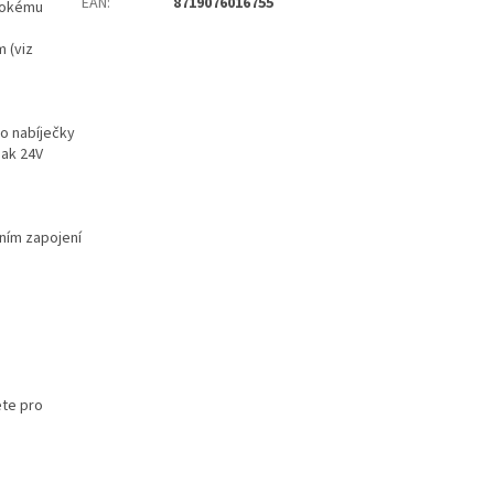
EAN
:
8719076016755
ysokému
 (viz
ko nabíječky
nak 24V
ním zapojení
ete pro