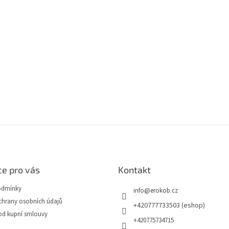
e pro vás
Kontakt
odmínky
info
@
erokob.cz
hrany osobních údajů
+420777733503 (eshop)
od kupní smlouvy
+420775734715