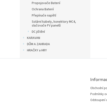
Propojovače Baterií
Ochrana Baterií
Přepínače napětí
Solární kabely, konektory MC4,
slučovače FV panelů
DC jištění
KARAVAN
DŮM A ZAHRADA
HRAČKY a HRY
Z
á
p
a
Informac
t
í
Obchodní p
Podmínky oc
Odstoupení 