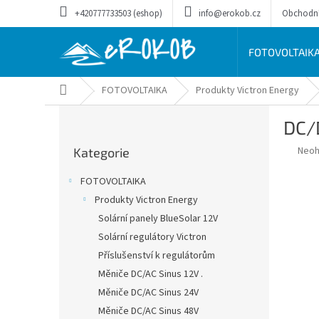
Přejít
+420777733503 (eshop)
info@erokob.cz
Obchodn
na
obsah
FOTOVOLTAIK
Domů
FOTOVOLTAIKA
Produkty Victron Energy
P
DC/
o
Přeskočit
s
Prům
Neo
Kategorie
kategorie
t
hodn
r
prod
FOTOVOLTAIKA
a
je
Produkty Victron Energy
0,0
n
z
Solární panely BlueSolar 12V
n
5
í
Solární regulátory Victron
hvěz
p
Příslušenství k regulátorům
a
Měniče DC/AC Sinus 12V .
n
Měniče DC/AC Sinus 24V
e
Měniče DC/AC Sinus 48V
l