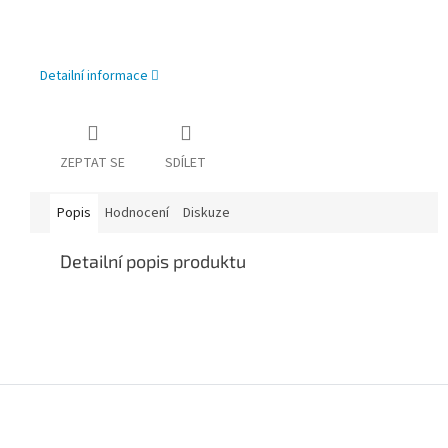
Detailní informace
ZEPTAT SE
SDÍLET
Popis
Hodnocení
Diskuze
Detailní popis produktu
Z
á
p