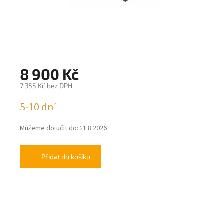
8 900 Kč
7 355 Kč bez DPH
Měrná
5-10 dní
cena:
Můžeme doručit do:
21.8.2026
Přidat do košíku