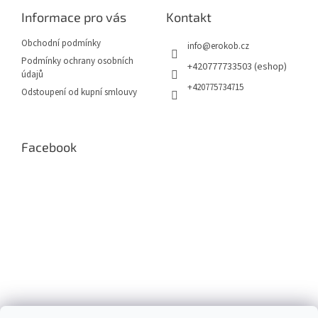
a
Informace pro vás
Kontakt
t
í
Obchodní podmínky
info
@
erokob.cz
Podmínky ochrany osobních
+420777733503 (eshop)
údajů
+420775734715
Odstoupení od kupní smlouvy
Facebook