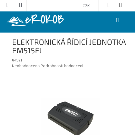
Přejít
CZK
na
obsah
NÁKUPNÍ
KOŠÍK
ELEKTRONICKÁ ŘÍDICÍ JEDNOTKA
EM515FL
84971
Průměrné
Neohodnoceno
Podrobnosti hodnocení
hodnocení
produktu
je
0,0
z
5
hvězdiček.