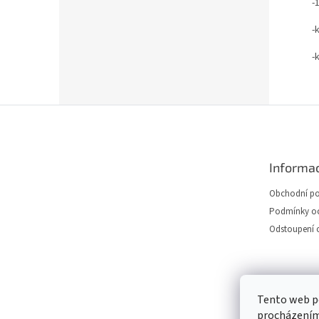
-
-
-
Z
á
p
a
Informac
t
í
Obchodní p
Podmínky oc
Odstoupení 
Tento web po
procházením 