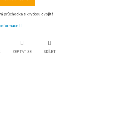
á průchodka s krytkou dvojitá
í informace
K
ZEPTAT SE
SDÍLET