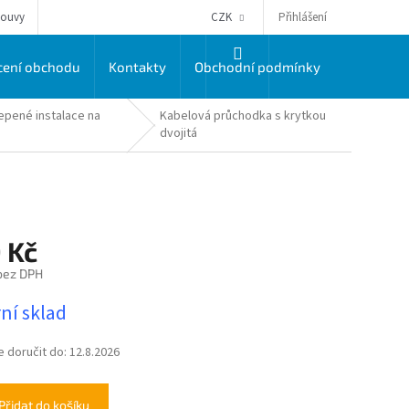
Přihlášení
louvy
CZK
NÁKUPNÍ
ení obchodu
Kontakty
Obchodní podmínky
Dodací a 
KOŠÍK
lepené instalace na
Kabelová průchodka s krytkou
dvojitá
 Kč
bez DPH
ní sklad
doručit do:
12.8.2026
Přidat do košíku