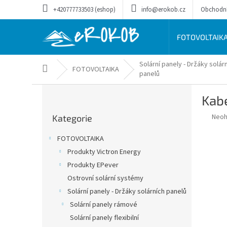
Přejít
+420777733503 (eshop)
info@erokob.cz
Obchodn
na
obsah
FOTOVOLTAIK
Solární panely - Držáky solár
Domů
FOTOVOLTAIKA
panelů
P
Kabe
o
Přeskočit
s
Prům
Neo
Kategorie
kategorie
t
hodn
r
prod
FOTOVOLTAIKA
a
je
Produkty Victron Energy
0,0
n
z
Produkty EPever
n
5
í
Ostrovní solární systémy
hvěz
p
Solární panely - Držáky solárních panelů
a
Solární panely rámové
n
Solární panely flexibilní
e