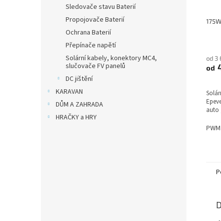
Sledovače stavu Baterií
Propojovače Baterií
Ochrana Baterií
Přepínače napětí
Solární kabely, konektory MC4,
od 3
slučovače FV panelů
4
od
DC jištění
KARAVAN
Solár
Epeve
DŮM A ZAHRADA
auto
HRAČKY a HRY
PWM 
P
D