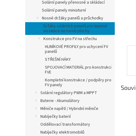
Solární panely přenosné a skládací
l
Solární panely miniaturní
Nosné držáky panelů a průchodky
Držáky solárních panelů pro lepené
instalace na rovné plochy
Konstrukce pro FV na střechu
HLINÍKOVÉ PROFILY pro uchycení FV
panelů
STŘEŠNÍ HÁKY
SPOJOVACÍ MATERIÁL pro konstrukci
FVE
Kompletní konstrukce / podpěry pro
FV panely
Souvi
Solární regulátory PWM a MPPT
Baterie - Akumulátory
Měniče napětí / Hybridní měniče
Nabíječky baterií
Oddělovací transformátory
Nabíječky elektromobilů