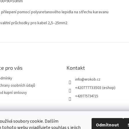
100×90×50mm
k přilepení pomocí polyuretanového lepidla na střechu karavanu
kvalitní průchodky pro kabel 2,5–25mm2
e pro vás
Kontakt
odmínky
info
@
erokob.cz
hrany osobních údajů
+420777733503 (eshop)
od kupní smlouvy
+420775734715
užívá soubory cookie. Dalším
Odmítnout
tohoto webu vyjadřujete souhlas s jejich