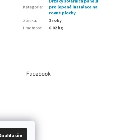
Držáky solárních panelů
Kategorie
:
pro lepené instalace na
rovné plochy
Záruka
:
2 roky
Hmotnost
:
0.02 kg
Facebook
Souhlasím