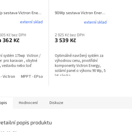
175Wp sestava Victron Energy caravan
90Wp sestava Victron Energy caravan
externí sklad
externí sklad
 605 Kč bez DPH
2 925 Kč bez DPH
 362 Kč
3 539 Kč
ní systém 175wp Victron /
Optimálně navržený systém za
r pro karavan , obytné
výhodnou cenu, prvotřídní
 , vestavbu nebo loď
komponenty Victron Energy,
solární panel o výkonu 90 Wp, 5
let záruka.
- Victron
MPPT - EPsolar
MPPT - Victron
MPPT - Victron s bluetooth
opis
Hodnocení
Diskuze
etailní popis produktu