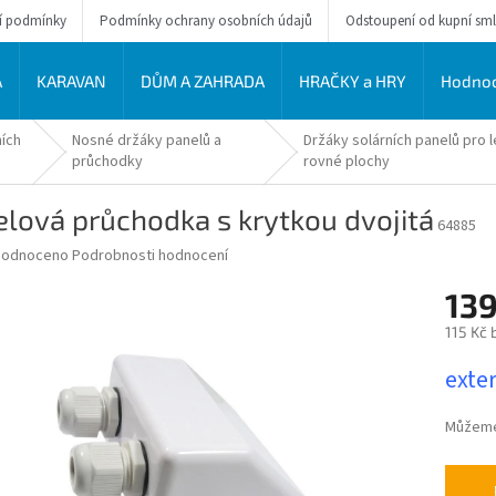
í podmínky
Podmínky ochrany osobních údajů
Odstoupení od kupní sm
A
KARAVAN
DŮM A ZAHRADA
HRAČKY a HRY
Hodnoc
ních
Nosné držáky panelů a
Držáky solárních panelů pro 
průchodky
rovné plochy
lová průchodka s krytkou dvojitá
64885
ěrné
hodnoceno
Podrobnosti hodnocení
ocení
139
uktu
115 Kč 
Měrná
exter
cena:
diček.
Můžeme 