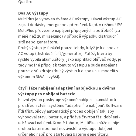
Quattro.
Dva AC výstupy
MultiPlus je vybaven dvěma AC výstupy. Hlavní výstup AC1
zajistí dodávky energie bez přerušení. Např. v režimu UPS
MultiPlus převezme napájení připojených spotřebičů (za
méně než 20 milisekund) v případě výpadku distribuční
sítě nebo generátoru.
Druhý výstup je funkční pouze tehdy, když je k dispozici
AC vstup (distribuční síť/generátor). Zátěž, která by
rychle vybila akumulátory, jako například ohřívač vody, je
tedy možné připojit k tomuto výstupu a bude napájena
pouze z AC zdroje (druhý výstup k dispozici u modelů s
výkonem 3kVA a vyšší).
Čtyři fáze nabíjení adaptivní nabíječkou a dvěma
výstupy pro nabíjení baterie
Hlavní výstup poskytuje výkonné nabíjení akumulátorů
prostřednictvím systému "adaptivního nabíjení". Software
řídí třístupňový automatický proces dobíjení tak, aby
vyhovoval stavu baterie, a přidává čtvrtou fázi dobíjení -
udržovací nabíjení. Kromě tohoto, MultiPlus může nabíjet
druhou baterii pomocí nezávislého výstupu dobíjení
určeného např. pro startovací baterie generátoru.