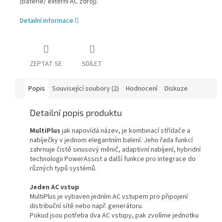
(baterie/ externí AC zdroj).
Detailní informace
ZEPTAT SE
SDÍLET
Popis
Související soubory (2)
Hodnocení
Diskuze
Detailní popis produktu
MultiPlus
jak napovídá název, je kombinací střídače a
nabíječky v jednom elegantním balení. Jeho řada funkcí
zahrnuje čistě sinusový měnič, adaptivní nabíjení, hybridní
technologii PowerAssist a další funkce pro integrace do
různých typů systémů.
Jeden AC vstup
MultiPlus je vybaven jedním AC vstupem pro připojení
distribuční sítě nebo např. generátoru.
Pokud jsou potřeba dva AC vstupy, pak zvolíme jednotku