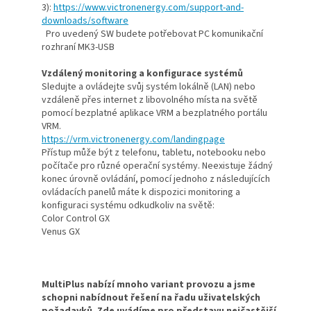
3):
https://www.victronenergy.com/support-and-
do
w
nloads/software
Pro uvedený SW budete potřebovat PC komunikační
rozhraní MK3-USB
Vzdálený monitoring a konfigurace systémů
Sledujte a ovládejte svůj systém lokálně (LAN) nebo
vzdáleně přes internet z libovolného místa na světě
pomocí bezplatné aplikace VRM a bezplatného portálu
VRM.
https://vrm.victronenergy.com/landingpage
Přístup může být z telefonu, tabletu, notebooku nebo
počítače pro různé operační systémy. Neexistuje žádný
konec úrovně ovládání, pomocí jednoho z následujících
ovládacích panelů máte k dispozici monitoring a
konfiguraci systému odkudkoliv na světě:
Color Control GX
Venus GX
MultiPlus nabízí mnoho variant provozu a jsme
schopni nabídnout řešení na řadu uživatelských