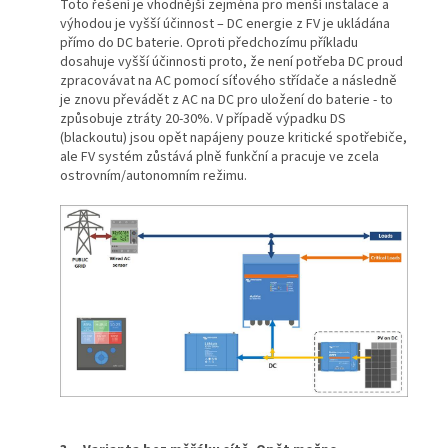
Toto řešení je vhodnější zejména pro menší instalace a
výhodou je vyšší účinnost – DC energie z FV je ukládána
přímo do DC baterie. Oproti předchozímu příkladu
dosahuje vyšší účinnosti proto, že není potřeba DC proud
zpracovávat na AC pomocí síťového střídače a následně
je znovu převádět z AC na DC pro uložení do baterie - to
způsobuje ztráty 20-30%. V případě výpadku DS
(blackoutu) jsou opět napájeny pouze kritické spotřebiče,
ale FV systém zůstává plně funkční a pracuje ve zcela
ostrovním/autonomním režimu.