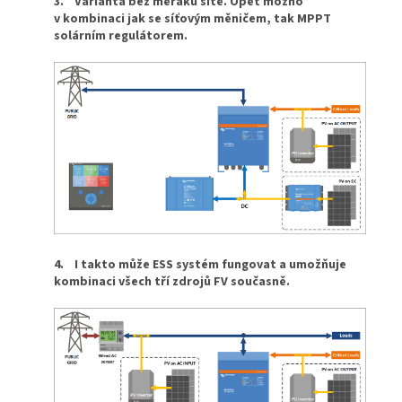
3.
Varianta bez měřáku sítě. Opět možno
v kombinaci jak se síťovým měničem, tak MPPT
solárním regulátorem.
4.
I takto může ESS systém fungovat a umožňuje
kombinaci všech tří zdrojů FV současně.