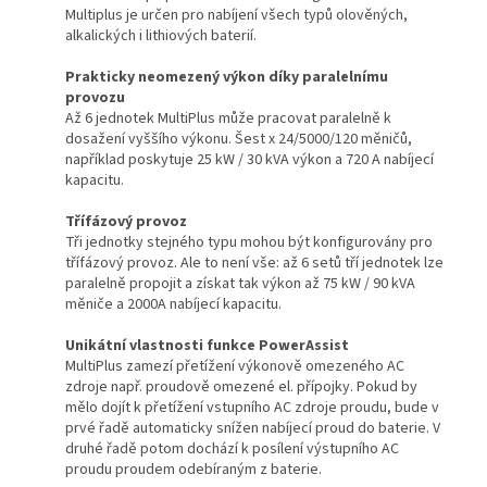
Multiplus je určen pro nabíjení všech typů olověných,
alkalických i lithiových baterií.
Prakticky neomezený výkon díky paralelnímu
provozu
Až 6 jednotek MultiPlus může pracovat paralelně k
dosažení vyššího výkonu. Šest x 24/5000/120 měničů,
například poskytuje 25 kW / 30 kVA výkon a 720 A nabíjecí
kapacitu.
Třífázový provoz
Tři jednotky stejného typu mohou být konfigurovány pro
třífázový provoz. Ale to není vše: až 6 setů tří jednotek lze
paralelně propojit a získat tak výkon až 75 kW / 90 kVA
měniče a 2000A nabíjecí kapacitu.
Unikátní vlastnosti funkce PowerAssist
MultiPlus zamezí přetížení výkonově omezeného AC
zdroje např. proudově omezené el. přípojky. Pokud by
mělo dojít k přetížení vstupního AC zdroje proudu, bude v
prvé řadě automaticky snížen nabíjecí proud do baterie. V
druhé řadě potom dochází k posílení výstupního AC
proudu proudem odebíraným z baterie.