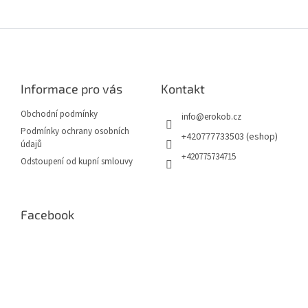
Z
á
p
a
Informace pro vás
Kontakt
t
í
Obchodní podmínky
info
@
erokob.cz
Podmínky ochrany osobních
+420777733503 (eshop)
údajů
+420775734715
Odstoupení od kupní smlouvy
Facebook