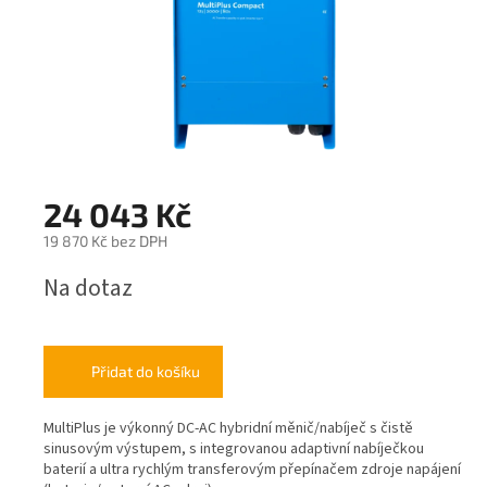
24 043 Kč
19 870 Kč bez DPH
Měrná
Na dotaz
cena:
Přidat do košíku
MultiPlus je výkonný DC-AC hybridní měnič/nabíječ s čistě
sinusovým výstupem, s integrovanou adaptivní nabíječkou
baterií a ultra rychlým transferovým přepínačem zdroje napájení