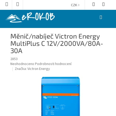
Přejít
CZK
na
obsah
NÁKUPNÍ
KOŠÍK
Měnič/nabíječ Victron Energy
MultiPlus C 12V/2000VA/80A-
30A
2853
Průměrné
Neohodnoceno
Podrobnosti hodnocení
hodnocení
Značka:
Victron Energy
produktu
je
0,0
z
5
hvězdiček.