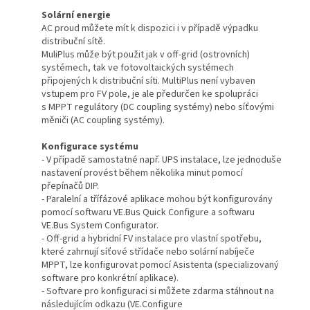
Solární energie
AC proud můžete mít k dispozici i v případě výpadku
distribuční sítě.
MuliPlus může být použit jak v off-grid (ostrovních)
systémech, tak ve fotovoltaických systémech
připojených k distribuční síti. MultiPlus není vybaven
vstupem pro FV pole, je ale předurčen ke spolupráci
s MPPT regulátory (DC coupling systémy) nebo síťovými
měniči (AC coupling systémy).
Konfigurace systému
- V případě samostatné např. UPS instalace, lze jednoduše
nastavení provést během několika minut pomocí
přepínačů DIP.
- Paralelní a třífázové aplikace mohou být konfigurovány
pomocí softwaru VE.Bus Quick Configure a softwaru
VE.Bus System Configurator.
- Off-grid a hybridní FV instalace pro vlastní spotřebu,
které zahrnují síťové střídače nebo solární nabíječe
MPPT, lze konfigurovat pomocí Asistenta (specializovaný
software pro konkrétní aplikace).
- Softvare pro konfiguraci si můžete zdarma stáhnout na
následujícím odkazu (VE.Configure