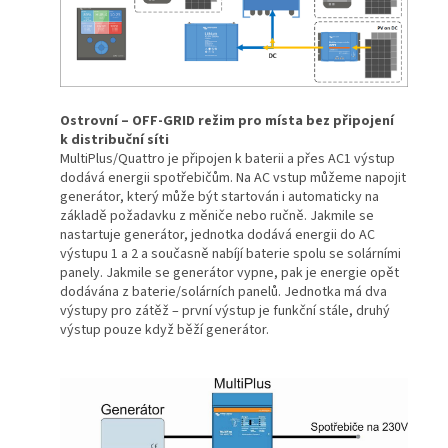
Ostrovní – OFF-GRID režim pro místa bez připojení
k distribuční síti
MultiPlus/Quattro je připojen k baterii a přes AC1 výstup
dodává energii spotřebičům. Na AC vstup můžeme napojit
generátor, který může být startován i automaticky na
základě požadavku z měniče nebo ručně. Jakmile se
nastartuje generátor, jednotka dodává energii do AC
výstupu 1 a 2 a současně nabíjí baterie spolu se solárními
panely. Jakmile se generátor vypne, pak je energie opět
dodávána z baterie/solárních panelů. Jednotka má dva
výstupy pro zátěž – první výstup je funkční stále, druhý
výstup pouze když běží generátor.