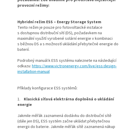
požadavků. Zde uvádíme pro představu nejčastější
provozní režimy:
Hybridní režim ESS – Energy Storage System
Tento režim je pouze pro fotovoltaické instalace
s dostupnou distribuční sítí (DS), požadavkem na
maximální využití vyrobené solární energie v kombinaci
s běžnou DS a s možností ukládání přebytečné energie do
baterií.
Podrobný manuál k ESS systému naleznete na následující
odkazu:
https://www.victronenergy.com/live/ess:design-
installation-manual
Příklady konfigurace ESS systémů:
1.
Klasická síťová elektrárna doplněná o ukládání
energie
Jakmile měřák zaznamená dodávku do distribuční sítě
(dále jen DS), ESS systém začne ukládat přebytečnou
energii do baterie. Jakmile měřák sítě zaznamená nákup