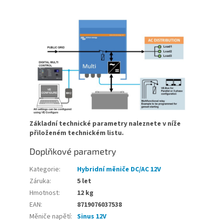
Základní technické parametry naleznete v níže
přiloženém technickém listu.
Doplňkové parametry
Kategorie
:
Hybridní měniče DC/AC 12V
Záruka
:
5 let
Hmotnost
:
12 kg
EAN
:
8719076037538
Měniče napětí
:
Sinus 12V