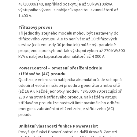
48/10000/140, například poskytuje až 90 kW/100kVA
výstupního výkonu s nabíjecí kapacitou akumulátorů až
1 400 A.
Třífázový provoz
Tři jednotky stejného modelu mohou být sestaveny do
třífázového výstupu. Ale to není vše: až 10 třífázových
sestav (celkem tedy 30 jednotek) může být paralelně
propojeno a poskytnout tak výstupní výkon až 270 kW/300
kVA s nabíjecí kapacitou akumulátorů až 4 000 A.
PowerControl – omezení přetížení zdroje
střídavého (AC) proudu
Quattro je velmi silná nabíječka akumulátorů. Je schopná
odebírat velké množství proudu z generátoru nebo sítě
(až 16 A u každé jednotky modelu 48/5000/70 pracující při
230 V na straně střídavého proudu). Na každém vstupu
střídavého proudu lze nastavit limit maximálního odběru
energie k zabránění přetížení zdroje střídavého (AC)
proudu.
Unikátní vlastnosti funkce PowerAssist
Povyšuje funkci PowerControl na další úroveň. Zamezí