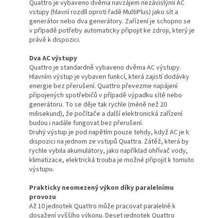
Quattro je vybaveno dvěma navzájem nezávislými AC
vstupy (hlavní rozdíl oproti řadě MultiPlus) jako sít a
generátor nebo dva generátory. Zařízení je schopno se
v případě potřeby automaticky připojit ke zdroji, který je
právě k dispozici.
Dva AC výstupy
Quattro je standardně vybaveno dvěma AC výstupy.
Hlavním výstup je vybaven funkcí, která zajistí dodávky
energie bez přerušení. Quattro převezme napájení
připojených spotřebičů v případě výpadku sítě nebo
generátoru. To se děje tak rychle (méně než 20
milisekund), že počítače a další elektronická zařízení
budou i nadále fungovat bez přerušení.
Druhý výstup je pod napětím pouze tehdy, když AC je k
dispozici na jednom ze vstupů Quattra. Zátěž, která by
rychle vybila akumulátory, jako například ohřívač vody,
klimatizace, elektrická trouba je možné připojit k tomuto
výstupu.
Prakticky neomezený výkon díky paralelnímu
provozu
Až 10 jednotek Quattro může pracovat paralelně k
dosažení vyššího výkonu. Deset jednotek Quattro