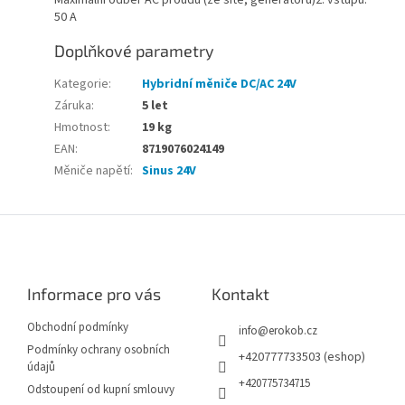
Maximální odběr AC proudu (ze sítě, generátoru)2. vstupu:
50 A
Doplňkové parametry
Kategorie
:
Hybridní měniče DC/AC 24V
Záruka
:
5 let
Hmotnost
:
19 kg
EAN
:
8719076024149
Měniče napětí
:
Sinus 24V
Z
á
p
a
Informace pro vás
Kontakt
t
í
Obchodní podmínky
info
@
erokob.cz
Podmínky ochrany osobních
+420777733503 (eshop)
údajů
+420775734715
Odstoupení od kupní smlouvy