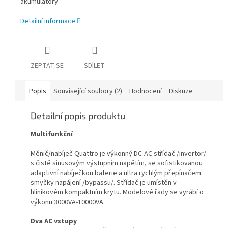
akumulátory.
Detailní informace
ZEPTAT SE
SDÍLET
Popis
Související soubory (2)
Hodnocení
Diskuze
Detailní popis produktu
Multifunkční
Měnič/nabíječ Quattro je výkonný DC-AC střídač /invertor/
s čistě sinusovým výstupním napětím, se sofistikovanou
adaptivní nabíječkou baterie a ultra rychlým přepínačem
smyčky napájení /bypassu/. Střídač je umístěn v
hliníkovém kompaktním krytu. Modelové řady se vyrábí o
výkonu 3000VA-10000VA.
Dva AC vstupy