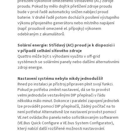
přetížení výkonově omezeného střídavého (AC) zdroje
proudu. Pokud by mělo dojít k přetížení zdroje proudu
bude v prvé řadě automaticky snížen nabíjecí proud
baterie. V druhé řadě potom dochází k posílení výstupního
výkonu připojeného generátoru nebo místního napájení
(např. proudově omezené el. přípojky) výkonem
odebíraným z akumulátorů.
Solární energie: Střídavý (AC) proud je k dispozici i
v případě selhání síťového zdroje
Quattro může být s výhodami využito v off-grid
systémech se solárními panely nebo dalšími alternativními
zdroji energie.
Nastavení systému nebylo nikdy jednodušší!
Ihned po instalaci je přístroj připraven plnit svojí funkci.
Pokud je potřeba změnit nastavení, dá se to provést
velmi jednoduše vestavěnými DIP přepínači v řádu
několika málo minut. Dokonce i paralelní zapojení jednotek
lze provádět pomocí DIP přepínačů, žádný počítač na to
není potřeba! Alternativně lze nastavení provést pomocí
VE.net ovládacího panelu nebo sofistikovaným softwarem
(VE.Bus Quick Configure a VE.bus System Configurator),
který nabízí další rozšířené možnosti nastavování.