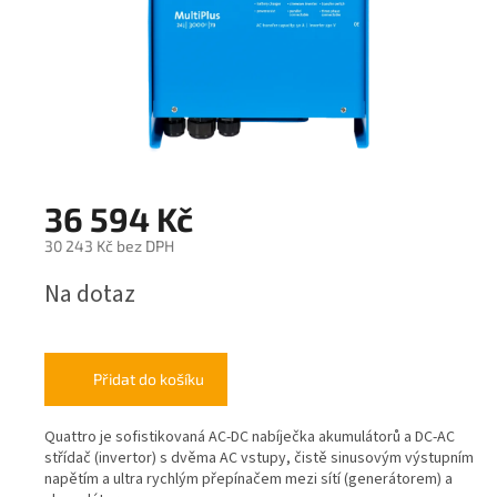
36 594 Kč
30 243 Kč bez DPH
Měrná
Na dotaz
cena:
Přidat do košíku
Quattro je sofistikovaná AC-DC nabíječka akumulátorů a DC-AC
střídač (invertor) s dvěma AC vstupy, čistě sinusovým výstupním
napětím a ultra rychlým přepínačem mezi sítí (generátorem) a