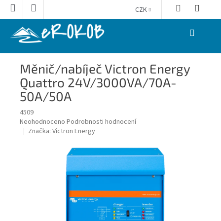
Přejít
CZK
na
obsah
NÁKUPNÍ
KOŠÍK
Měnič/nabíječ Victron Energy
Quattro 24V/3000VA/70A-
50A/50A
4509
Průměrné
Neohodnoceno
Podrobnosti hodnocení
hodnocení
Značka:
Victron Energy
produktu
je
0,0
z
5
hvězdiček.