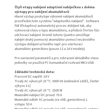
Čtyři etapy nabíjení adaptivní nabíječkou s dvěma
výstupy pro nabíjení akumulátorů
Hlavní výstup poskytuje výkonné nabíjení akumulátorů
prostřednictvím systému "adaptivního nabíjení" . Software
řídí třístupňový automatický proces dobíjení tak, aby
vyhovoval stavu a typu akumulátoru, a přidává čtvrtou fázi
udržovací nabíjení. Kromě tohoto Quattro umožňuje
nabíjet druhý pomocný akumulátor pomocí nezávislého
výstupu dobíjení určeného např. pro startovací
akumulátor generátoru (pouze 12 a 24 V modely).
Pro nastavení parametrů a pro zobrazení aktuálního stavu
jednotky se používá PC komunikační rozhraní MK2-USB.
Základní technická data:
Pracovní DC napětí: 24 V
Trvalý AC výkon při 25 °C: 3000 VA (nelineární zátěž, činitel
výkyvu 3:1)
Trvalý AC výkon při 25 °C: 2500 W
Maximální nabíjecí DC proud: 70 A
Maximální odběr AC proudu (ze sítě, generátoru) 1.
vstupu: 50 A