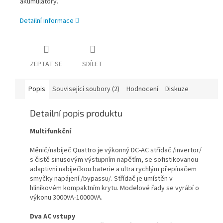
akumulátory.
Detailní informace
ZEPTAT SE
SDÍLET
Popis
Související soubory (2)
Hodnocení
Diskuze
Detailní popis produktu
Multifunkční
Měnič/nabíječ Quattro je výkonný DC-AC střídač /invertor/
s čistě sinusovým výstupním napětím, se sofistikovanou
adaptivní nabíječkou baterie a ultra rychlým přepínačem
smyčky napájení /bypassu/. Střídač je umístěn v
hliníkovém kompaktním krytu. Modelové řady se vyrábí o
výkonu 3000VA-10000VA.
Dva AC vstupy