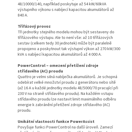
48/10000/140, například poskytuje až 54 kW/60kVA
výstupního výkonu s nabíjecí kapacitou akumulátorů až
840 A.
Třífázový provoz
Tři jednotky stejného modelu mohou být sestaveny do
třífázového výstupu. Ale to není vše: až 10 třífázových
sestav (celkem tedy 30 jednotek) může být paralelně
propojeno a poskytnout tak výstupní výkon až 270 kW/300
kVA s nabíjecí kapacitou akumulátorů až 4 000 A.
PowerControl – omezení přetížení zdroje
střídavého (AC) proudu
Quattro je velmi silná nabíječka akumulátorů. Je schopná
odebírat velké množství proudu z generátoru nebo sítě
(až 16 A u každé jednotky modelu 48/5000/70 pracující při
230 V na straně střídavého proudu). Na každém vstupu
střídavého proudu lze nastavit limit maximálního odběru
energie k zabránění přetížení zdroje střídavého (AC)
proudu.
Unikátní vlastnosti funkce PowerAssist
Povyšuje funkci PowerControl na další úroveň. Zamezí