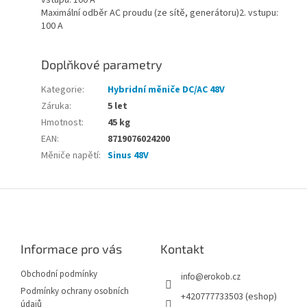
vstupu: 100 A
Maximální odběr AC proudu (ze sítě, generátoru)2. vstupu:
100 A
Doplňkové parametry
Kategorie
:
Hybridní měniče DC/AC 48V
Záruka
:
5 let
Hmotnost
:
45 kg
EAN
:
8719076024200
Měniče napětí
:
Sinus 48V
Z
á
p
a
Informace pro vás
Kontakt
t
í
Obchodní podmínky
info
@
erokob.cz
Podmínky ochrany osobních
+420777733503 (eshop)
údajů