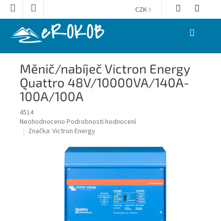
Přejít
CZK
na
obsah
NÁKUPNÍ
KOŠÍK
Měnič/nabíječ Victron Energy
Quattro 48V/10000VA/140A-
100A/100A
4514
Průměrné
Neohodnoceno
Podrobnosti hodnocení
hodnocení
Značka:
Victron Energy
produktu
je
0,0
z
5
hvězdiček.