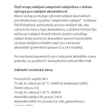
Čtyři etapy nabíjení adaptivní nabíječkou s dvěma
výstupy pro nabíjení akumulátorů
Hlavní výstup poskytuje výkonné nabíjení akumulátorů
prostřednictvím systému "adaptivního nabíjení" . Software
řídí třístupňový automatický proces dobíjení tak, aby
vyhovoval stavu a typu akumulátoru, a přidává čtvrtou fázi
udržovací nabíjení. Kromě tohoto Quattro umožňuje
nabíjet druhý pomocný akumulátor pomocí nezávislého
výstupu dobíjení určeného např. pro startovací
akumulátor generátoru (pouze 12 a 24 V modely).
Pro nastavení parametrů a pro zobrazení aktuálního stavu
jednotky se používá PC komunikační rozhraní MK2-USB.
Základní technická data:
Pracovní DC napětí: 48 V
Trvalý AC výkon při 25 °C: 10000 VA (nelineární zátěž,
činitel výkyvu 3:1)
Trvalý AC výkon p?i 25 °C: 9000 W
Maximální nabíjecí DC proud: 140 A
Maximální odběr AC proudu (ze sítě, generátoru) 1.