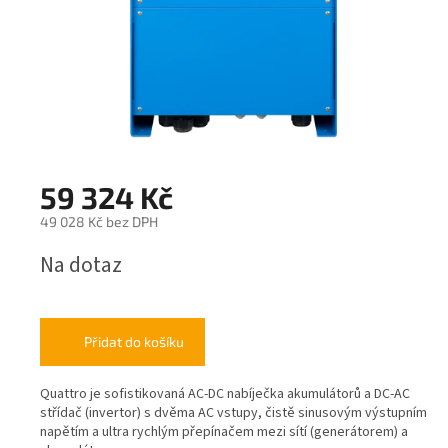
59 324 Kč
49 028 Kč bez DPH
Měrná
Na dotaz
cena:
Přidat do košíku
Quattro je sofistikovaná AC-DC nabíječka akumulátorů a DC-AC
střídač (invertor) s dvěma AC vstupy, čistě sinusovým výstupním
napětím a ultra rychlým přepínačem mezi sítí (generátorem) a