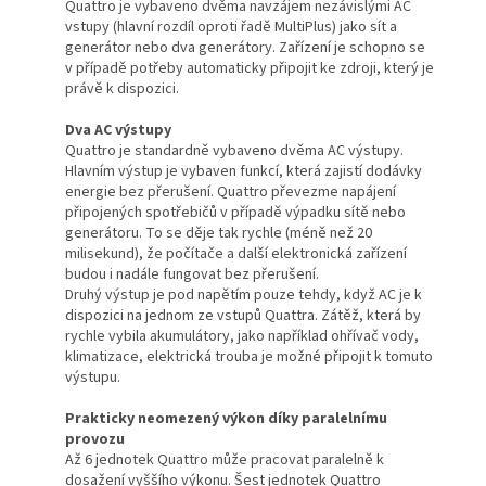
Quattro je vybaveno dvěma navzájem nezávislými AC
vstupy (hlavní rozdíl oproti řadě MultiPlus) jako sít a
generátor nebo dva generátory. Zařízení je schopno se
v případě potřeby automaticky připojit ke zdroji, který je
právě k dispozici.
Dva AC výstupy
Quattro je standardně vybaveno dvěma AC výstupy.
Hlavním výstup je vybaven funkcí, která zajistí dodávky
energie bez přerušení. Quattro převezme napájení
připojených spotřebičů v případě výpadku sítě nebo
generátoru. To se děje tak rychle (méně než 20
milisekund), že počítače a další elektronická zařízení
budou i nadále fungovat bez přerušení.
Druhý výstup je pod napětím pouze tehdy, když AC je k
dispozici na jednom ze vstupů Quattra. Zátěž, která by
rychle vybila akumulátory, jako například ohřívač vody,
klimatizace, elektrická trouba je možné připojit k tomuto
výstupu.
Prakticky neomezený výkon díky paralelnímu
provozu
Až 6 jednotek Quattro může pracovat paralelně k
dosažení vyššího výkonu. Šest jednotek Quattro