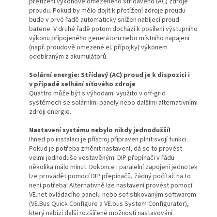
přetížení výkonově omezeného střídavého (AC) zdroje
proudu. Pokud by mělo dojít k přetížení zdroje proudu
bude v prvé řadě automaticky snížen nabíjecí proud
baterie. V druhé řadě potom dochází k posílení výstupního
výkonu připojeného generátoru nebo místního napájení
(např. proudově omezené el. přípojky) výkonem
odebíraným z akumulátorů.
Solární energie: Střídavý (AC) proud je k dispozici i
v případě selhání síťového zdroje
Quattro může být s výhodami využito v off-grid
systémech se solárními panely nebo dalšími alternativními
zdroji energie.
Nastavení systému nebylo nikdy jednodušší!
Ihned po instalaci je přístroj připraven plnit svojí funkci.
Pokud je potřeba změnit nastavení, dá se to provést
velmi jednoduše vestavěnými DIP přepínači v řádu
několika málo minut. Dokonce i paralelní zapojení jednotek
lze provádět pomocí DIP přepínačů, žádný počítač na to
není potřeba! Alternativně lze nastavení provést pomocí
VE.net ovládacího panelu nebo sofistikovaným softwarem
(VE.Bus Quick Configure a VE.bus System Configurator),
který nabízí další rozšířené možnosti nastavování.