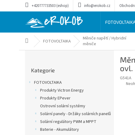
Přejít
+420777733503 (eshop)
info@erokob.cz
Obchodn
na
obsah
FOTOVOLTAIK
Měniče napětí / Hybridní
Domů
FOTOVOLTAIKA
měniče
P
Měn
o
Přeskočit
s
ovl.
Kategorie
kategorie
t
G541A
r
FOTOVOLTAIKA
Prům
Neo
a
hodn
Produkty Victron Energy
n
prod
Produkty EPever
n
je
í
Ostrovní solární systémy
0,0
z
p
Solární panely - Držáky solárních panelů
5
a
Solární regulátory PWM a MPPT
hvěz
n
Baterie - Akumulátory
e