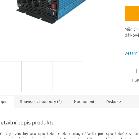
Měnič n
dálkové
Detailn
TIS
opis
Související soubory (2)
Hodnocení
Diskuze
etailní popis produktu
ěnič je vhodný pro spotřební elektroniku, nářadí i jiné spotřebiče s nár