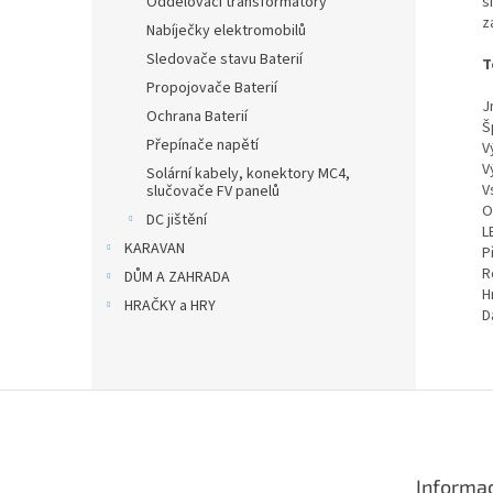
Oddělovací transformátory
s
z
Nabíječky elektromobilů
Sledovače stavu Baterií
T
Propojovače Baterií
J
Ochrana Baterií
Š
Přepínače napětí
V
V
Solární kabely, konektory MC4,
V
slučovače FV panelů
O
DC jištění
L
KARAVAN
P
R
DŮM A ZAHRADA
H
HRAČKY a HRY
D
Z
á
p
a
Informac