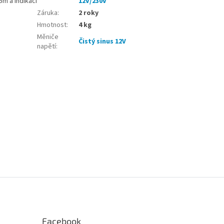
5m a indikací
12V/230V
Záruka
:
2 roky
Hmotnost
:
4 kg
Měniče
Čistý sinus 12V
napětí
:
Facebook