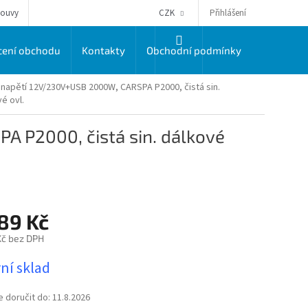
Přihlášení
louvy
CZK
NÁKUPNÍ
ení obchodu
Kontakty
Obchodní podmínky
Dodací a 
KOŠÍK
 napětí 12V/230V+USB 2000W, CARSPA P2000, čistá sin.
é ovl.
 P2000, čistá sin. dálkové
89 Kč
Kč bez DPH
ní sklad
doručit do:
11.8.2026