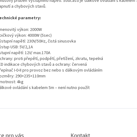
inusový průběh výstupního napětí. Součástí je dálkové ovládání s kabelem 
apnutí a chybových stavů.
echnické parametry:
menovitý výkon: 2000W
pičkový výkon: 4000W (5sec)
ýstupní napětí: 230V/50Hz, čistá sinusovka
ýstup USB: 5V/2,1A
stupní napětí: 12V/ max.170A
chrany: proti přepětí, podpětí, přetížení, zkratu, tepelná
ED indikace chybových stavů a ochrany: červená
řepínač I-0-II pro provoz bez nebo s dálkovým ovládáním
ozměry: 290×235×110mm
motnost: 4kg
álkové ovládání s kabelem 5m – není nutno použít
e pro vás
Kontakt