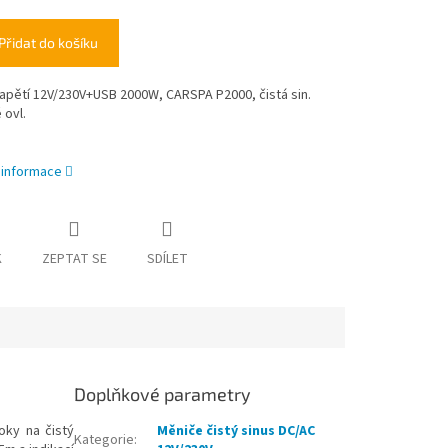
Přidat do košíku
apětí 12V/230V+USB 2000W, CARSPA P2000, čistá sin.
 ovl.
í informace
K
ZEPTAT SE
SDÍLET
Doplňkové parametry
oky na čistý
Měniče čistý sinus DC/AC
Kategorie
: