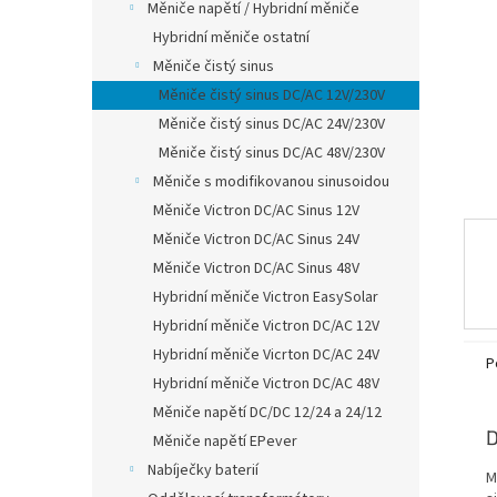
Měniče napětí / Hybridní měniče
l
Hybridní měniče ostatní
Měniče čistý sinus
Měniče čistý sinus DC/AC 12V/230V
Měniče čistý sinus DC/AC 24V/230V
Měniče čistý sinus DC/AC 48V/230V
Měniče s modifikovanou sinusoidou
Měniče Victron DC/AC Sinus 12V
Měniče Victron DC/AC Sinus 24V
Měniče Victron DC/AC Sinus 48V
Hybridní měniče Victron EasySolar
Hybridní měniče Victron DC/AC 12V
Hybridní měniče Vicrton DC/AC 24V
P
Hybridní měniče Victron DC/AC 48V
Měniče napětí DC/DC 12/24 a 24/12
D
Měniče napětí EPever
Nabíječky baterií
M