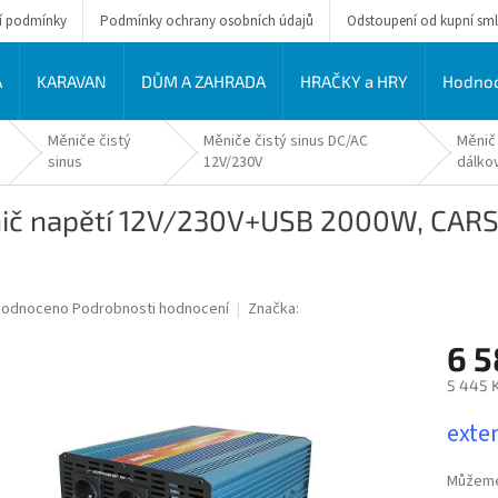
í podmínky
Podmínky ochrany osobních údajů
Odstoupení od kupní sm
A
KARAVAN
DŮM A ZAHRADA
HRAČKY a HRY
Hodnoc
Měniče čistý
Měniče čistý sinus DC/AC
Měnič
sinus
12V/230V
dálkov
ič napětí 12V/230V+USB 2000W, CARSPA
ěrné
hodnoceno
Podrobnosti hodnocení
Značka:
ocení
6 5
uktu
5 445 
Měrná
exter
cena:
diček.
Můžeme 