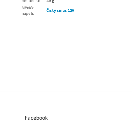
Hmotnost
:
4 kg
Měniče
Čistý sinus 12V
napětí
:
Facebook