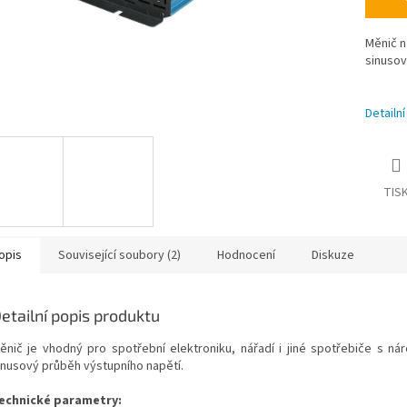
Měnič n
sinuso
Detailn
TIS
opis
Související soubory (2)
Hodnocení
Diskuze
etailní popis produktu
ěnič je vhodný pro spotřební elektroniku, nářadí i jiné spotřebiče s nár
inusový průběh výstupního napětí.
echnické parametry: