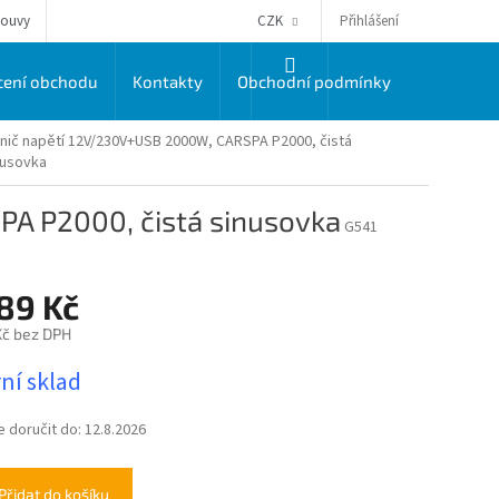
Přihlášení
louvy
CZK
NÁKUPNÍ
ení obchodu
Kontakty
Obchodní podmínky
Dodací a 
KOŠÍK
nič napětí 12V/230V+USB 2000W, CARSPA P2000, čistá
nusovka
A P2000, čistá sinusovka
G541
89 Kč
Kč bez DPH
ní sklad
doručit do:
12.8.2026
Přidat do košíku