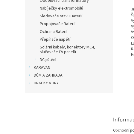
Oddělovací transformátory
Nabíječky elektromobilů
J
Š
Sledovače stavu Baterií
V
Propojovače Baterií
V
Ochrana Baterií
V
O
Přepínače napětí
L
Solární kabely, konektory MC4,
R
slučovače FV panelů
H
DC jištění
KARAVAN
DŮM A ZAHRADA
HRAČKY a HRY
Z
á
p
a
Informac
t
í
Obchodní p