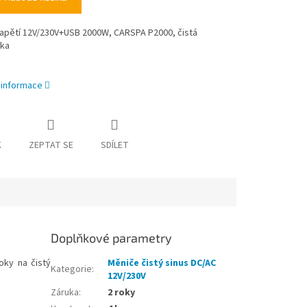
apětí 12V/230V+USB 2000W, CARSPA P2000, čistá
vka
í informace
K
ZEPTAT SE
SDÍLET
Doplňkové parametry
oky na čistý
Měniče čistý sinus DC/AC
Kategorie
:
12V/230V
Záruka
:
2 roky