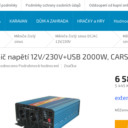
í podmínky
Podmínky ochrany osobních údajů
Odstoupení od kupní sm
A
KARAVAN
DŮM A ZAHRADA
HRAČKY a HRY
Hodnoc
Měniče čistý
Měniče čistý sinus DC/AC
Mě
sinus
12V/230V
si
ič napětí 12V/230V+USB 2000W, CARSP
ěrné
hodnoceno
Podrobnosti hodnocení
Značka:
ocení
6 5
uktu
5 445 
Měrná
exter
cena:
diček.
Můžeme 