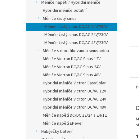
Měniče napětí / Hybridní měniče
l
Hybridní měniče ostatní
Měniče čistý sinus
Měniče čistý sinus DC/AC 12V/230V
Měniče čistý sinus DC/AC 24V/230V
Měniče čistý sinus DC/AC 48V/230V
Měniče s modifikovanou sinusoidou
Měniče Victron DC/AC Sinus 12V
Měniče Victron DC/AC Sinus 24V
Měniče Victron DC/AC Sinus 48V
Hybridní měniče Victron EasySolar
P
Hybridní měniče Victron DC/AC 12V
Hybridní měniče Vicrton DC/AC 24V
Hybridní měniče Victron DC/AC 48V
D
Měniče napětí DC/DC 12/24 a 24/12
M
Měniče napětí EPever
s
Nabíječky baterií
T