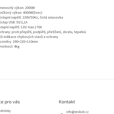
menovitý výkon: 2000W
pičkový výkon: 4000W(5sec)
ýstupní napětí: 230V/50Hz, čistá sinusovka
ýstup USB: 5V/2,1A
stupní napětí: 12V/ max.170A
chrany: proti přepětí, podpětí, přetížení, zkratu, tepelná
ED indikace chybových stavů a ochrany
ozměry: 290×235×110mm
motnost: 4kg
e pro vás
Kontakt
odmínky
info
@
erokob.cz