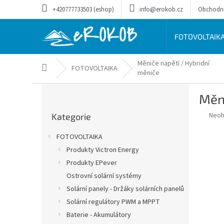
Přejít
+420777733503 (eshop)
info@erokob.cz
Obchodn
na
obsah
FOTOVOLTAIK
Měniče napětí / Hybridní
Domů
FOTOVOLTAIKA
měniče
P
Měn
o
Přeskočit
s
Prům
Neo
Kategorie
kategorie
t
hodn
r
prod
FOTOVOLTAIKA
a
je
Produkty Victron Energy
0,0
n
z
Produkty EPever
n
5
í
Ostrovní solární systémy
hvěz
p
Solární panely - Držáky solárních panelů
a
Solární regulátory PWM a MPPT
n
Baterie - Akumulátory
e