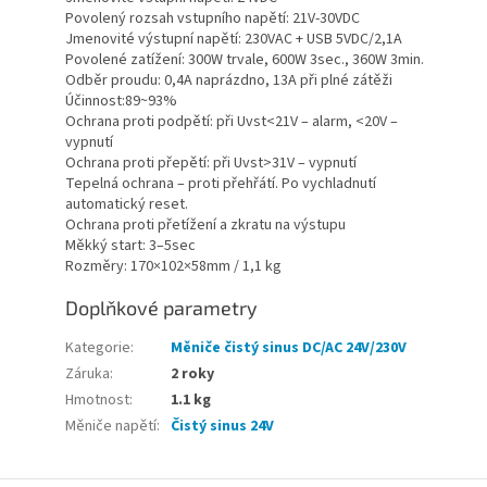
Povolený rozsah vstupního napětí: 21V-30VDC
Jmenovité výstupní napětí: 230VAC + USB 5VDC/2,1A
Povolené zatížení: 300W trvale, 600W 3sec., 360W 3min.
Odběr proudu: 0,4A naprázdno, 13A při plné zátěži
Účinnost:89~93%
Ochrana proti podpětí: při Uvst<21V – alarm, <20V –
vypnutí
Ochrana proti přepětí: při Uvst>31V – vypnutí
Tepelná ochrana – proti přehřátí. Po vychladnutí
automatický reset.
Ochrana proti přetížení a zkratu na výstupu
Měkký start: 3–5sec
Rozměry: 170×102×58mm / 1,1 kg
Doplňkové parametry
Kategorie
:
Měniče čistý sinus DC/AC 24V/230V
Záruka
:
2 roky
Hmotnost
:
1.1 kg
Měniče napětí
:
Čistý sinus 24V