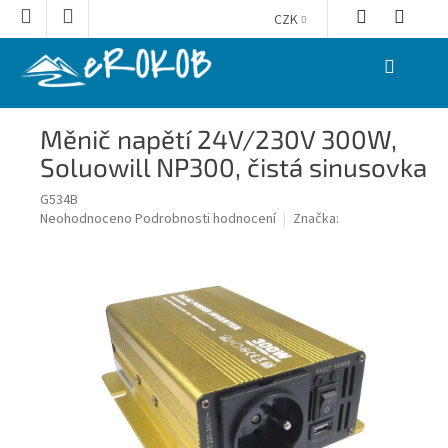
Přejít
CZK
na
obsah
NÁKUPNÍ
KOŠÍK
Měnič napětí 24V/230V 300W,
Soluowill NP300, čistá sinusovka
G534B
Průměrné
Neohodnoceno
Podrobnosti hodnocení
Značka:
hodnocení
produktu
je
0,0
z
5
hvězdiček.