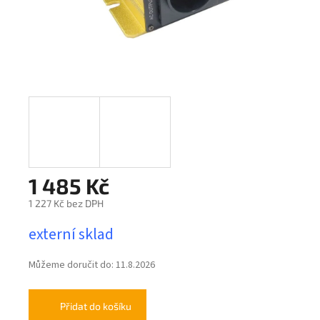
1 485 Kč
1 227 Kč bez DPH
Měrná
externí sklad
cena:
Můžeme doručit do:
11.8.2026
Přidat do košíku