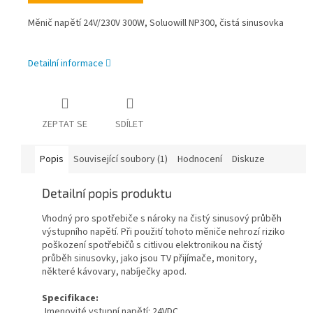
Měnič napětí 24V/230V 300W, Soluowill NP300, čistá sinusovka
Detailní informace
ZEPTAT SE
SDÍLET
Popis
Související soubory (1)
Hodnocení
Diskuze
Detailní popis produktu
Vhodný pro spotřebiče s nároky na čistý sinusový průběh
výstupního napětí. Při použití tohoto měniče nehrozí riziko
poškození spotřebičů s citlivou elektronikou na čistý
průběh sinusovky, jako jsou TV přijímače, monitory,
některé kávovary, nabíječky apod.
Specifikace:
Jmenovité vstupní napětí: 24VDC