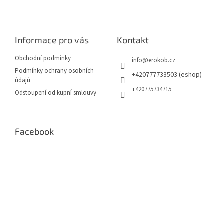
Z
á
p
a
Informace pro vás
Kontakt
t
í
Obchodní podmínky
info
@
erokob.cz
Podmínky ochrany osobních
+420777733503 (eshop)
údajů
+420775734715
Odstoupení od kupní smlouvy
Facebook