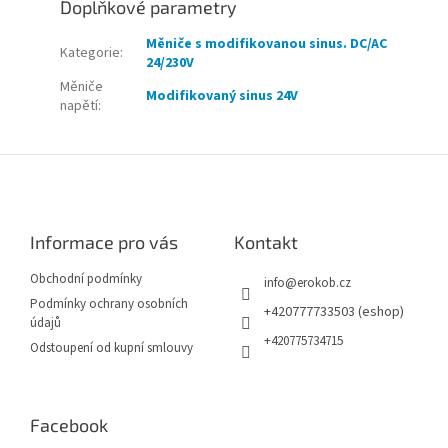
Doplňkové parametry
Měniče s modifikovanou sinus. DC/AC
Kategorie
:
24/230V
Měniče
Modifikovaný sinus 24V
napětí
:
Z
á
p
a
Informace pro vás
Kontakt
t
í
Obchodní podmínky
info
@
erokob.cz
Podmínky ochrany osobních
+420777733503 (eshop)
údajů
+420775734715
Odstoupení od kupní smlouvy
Facebook