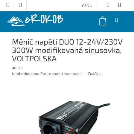
Přejít
CZK
na
obsah
NÁKUPNÍ
KOŠÍK
Měnič napětí DUO 12-24V/230V
300W modifikovaná sinusovka,
VOLTPOLSKA
40170
Průměrné
Neohodnoceno
Podrobnosti hodnocení
Značka:
hodnocení
produktu
je
0,0
z
5
hvězdiček.