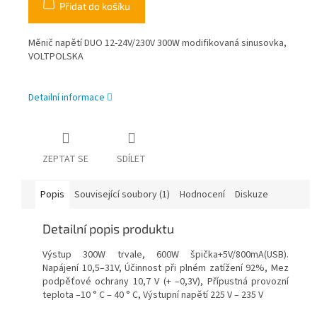
Přidat do košíku
Měnič napětí DUO 12-24V/230V 300W modifikovaná sinusovka,
VOLTPOLSKA
Detailní informace
ZEPTAT SE
SDÍLET
Popis
Související soubory (1)
Hodnocení
Diskuze
Detailní popis produktu
Výstup 300W trvale, 600W špička+5V/800mA(­USB).
Napájení 10,5–31V, Účinnost při plném zatížení 92%, Mez
podpěťové ochrany 10,7 V (+ –0,3V), Přípustná provozní
teplota –10 ° C – 40 ° C, Výstupní napětí 225 V – 235 V