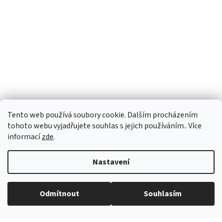
Tento web používá soubory cookie. Dalším procházením
tohoto webu vyjadřujete souhlas s jejich používáním.. Více
informací
zde
.
Nastavení
Vytvořil Shoptet
Odmítnout
Souhlasím
Copyright 2026
eROKOB
. Všechna práva vyhrazena.
Grafický návrh vytvořil a na Shoptet implementoval
Tomáš Hlad
&