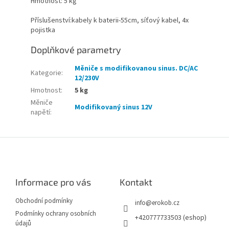
Hmotnost: 5 kg
Příslušenství:kabely k baterii-55cm, síťový kabel, 4x
pojistka
Doplňkové parametry
Měniče s modifikovanou sinus. DC/AC
Kategorie
:
12/230V
Hmotnost
:
5 kg
Měniče
Modifikovaný sinus 12V
napětí
:
Z
á
p
a
Informace pro vás
Kontakt
t
í
Obchodní podmínky
info
@
erokob.cz
Podmínky ochrany osobních
+420777733503 (eshop)
údajů