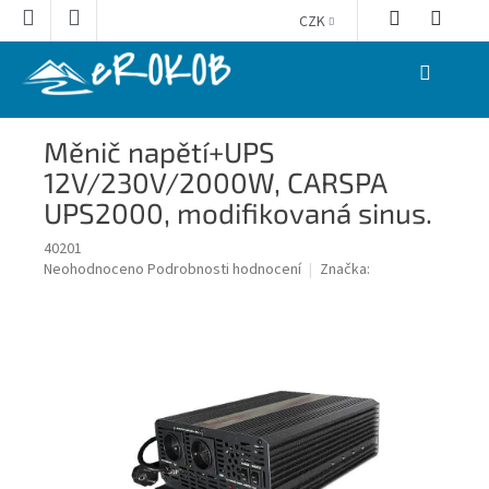
Přejít
CZK
na
obsah
NÁKUPNÍ
KOŠÍK
Měnič napětí+UPS
12V/230V/2000W, CARSPA
UPS2000, modifikovaná sinus.
40201
Průměrné
Neohodnoceno
Podrobnosti hodnocení
Značka:
hodnocení
produktu
je
0,0
z
5
hvězdiček.