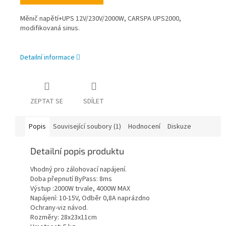
Měnič napětí+UPS 12V/230V/2000W, CARSPA UPS2000,
modifikovaná sinus.
Detailní informace
ZEPTAT SE
SDÍLET
Popis
Související soubory (1)
Hodnocení
Diskuze
Detailní popis produktu
Vhodný pro zálohovací napájení.
Doba přepnutí ByPass: 8ms
Výstup :2000W trvale, 4000W MAX
Napájení: 10-15V, Odběr 0,8A naprázdno
Ochrany-viz návod.
Rozměry: 28x23x11cm