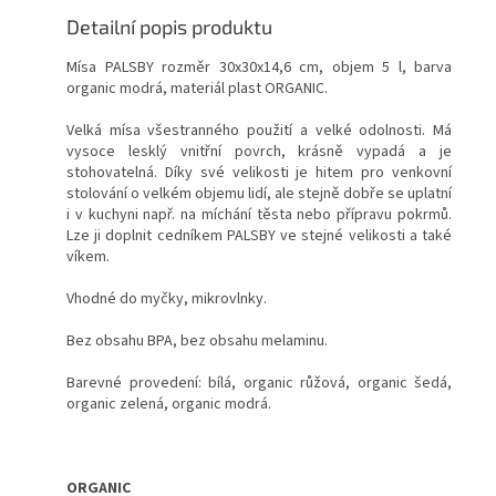
Detailní popis produktu
Mísa PALSBY rozměr 30x30x14,6 cm, objem 5 l, barva
organic modrá, materiál plast ORGANIC.
Velká mísa všestranného použití a velké odolnosti. Má
vysoce lesklý vnitřní povrch, krásně vypadá a je
stohovatelná.
Díky své velikosti je hitem pro venkovní
stolování o velkém objemu lidí, ale stejně dobře se uplatní
i v kuchyni např. na míchání těsta nebo přípravu pokrmů.
Lze ji doplnit cedníkem PALSBY ve stejné velikosti a také
víkem.
Vhodné do myčky, mikrovlnky.
Bez obsahu BPA, bez obsahu melaminu.
Barevné provedení: bílá, organic růžová, organic šedá,
organic zelená, organic modrá.
ORGANIC