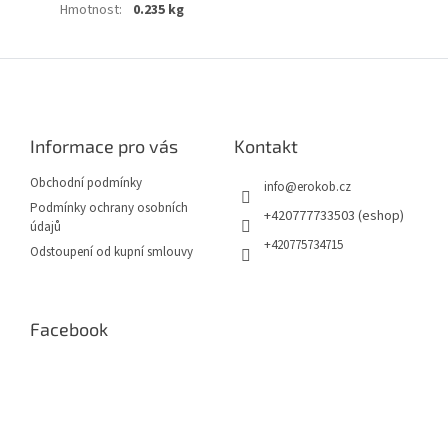
Hmotnost
:
0.235 kg
Z
á
p
a
Informace pro vás
Kontakt
t
í
Obchodní podmínky
info
@
erokob.cz
Podmínky ochrany osobních
+420777733503 (eshop)
údajů
+420775734715
Odstoupení od kupní smlouvy
Facebook