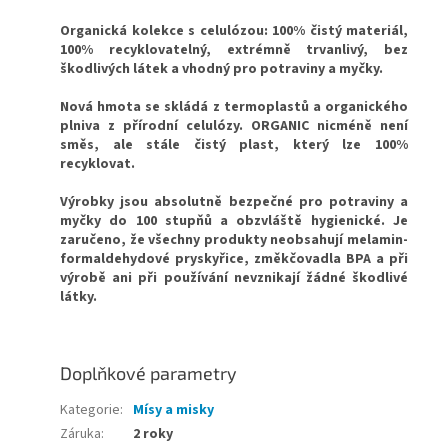
Organická kolekce s celulózou: 100% čistý materiál,
100% recyklovatelný, extrémně trvanlivý, bez
škodlivých látek a vhodný pro potraviny a myčky.
Nová hmota se skládá z termoplastů a organického
plniva z přírodní celulózy.
ORGANIC nicméně není
směs, ale stále čistý plast, který lze 100%
recyklovat.
Výrobky jsou absolutně bezpečné pro potraviny a
myčky do 100 stupňů a obzvláště hygienické. Je
zaručeno, že všechny produkty neobsahují melamin-
formaldehydové pryskyřice, změkčovadla BPA a při
výrobě ani při používání nevznikají žádné škodlivé
látky.
Doplňkové parametry
Kategorie
:
Mísy a misky
Záruka
:
2 roky