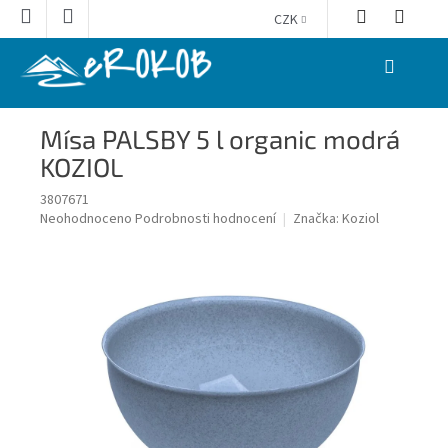
Přejít
CZK
na
obsah
NÁKUPNÍ
KOŠÍK
Mísa PALSBY 5 l organic modrá
KOZIOL
3807671
Průměrné
Neohodnoceno
Podrobnosti hodnocení
Značka:
Koziol
hodnocení
produktu
je
0,0
z
5
hvězdiček.