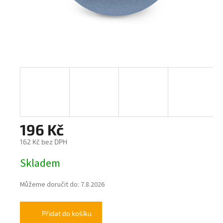
196 Kč
162 Kč bez DPH
Měrná
Skladem
cena:
Můžeme doručit do:
7.8.2026
Přidat do košíku