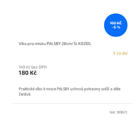
192 KČ
–6 %
Víko pro misku PALSBY 28cm/5l KOZIOL
5-10 dní
149 Kč bez DPH
180 Kč
Praktické víko k misce PALSBY uchová potraviny svěží a déle
čerstvé.
Kód:
3808671