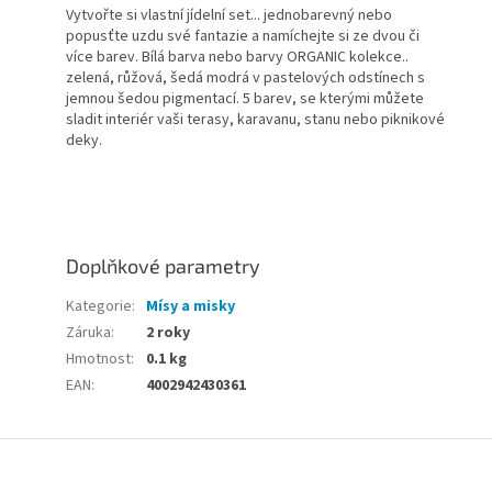
Vytvořte si vlastní jídelní set... jednobarevný nebo
popusťte uzdu své fantazie a namíchejte si ze dvou či
více barev. Bílá barva nebo barvy ORGANIC kolekce..
zelená, růžová, šedá modrá v pastelových odstínech s
jemnou šedou pigmentací. 5 barev, se kterými můžete
sladit interiér vaši terasy, karavanu, stanu nebo piknikové
deky.
Doplňkové parametry
Kategorie
:
Mísy a misky
Záruka
:
2 roky
Hmotnost
:
0.1 kg
EAN
:
4002942430361
Z
á