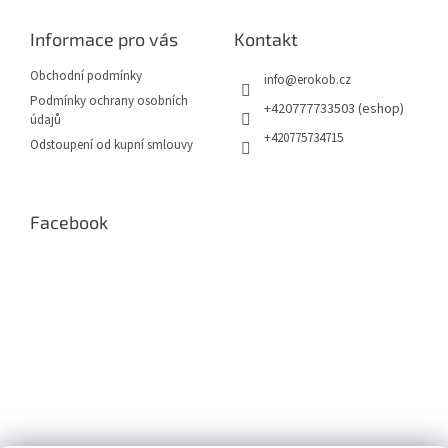
p
a
Informace pro vás
Kontakt
t
í
Obchodní podmínky
info
@
erokob.cz
Podmínky ochrany osobních
+420777733503 (eshop)
údajů
+420775734715
Odstoupení od kupní smlouvy
Facebook