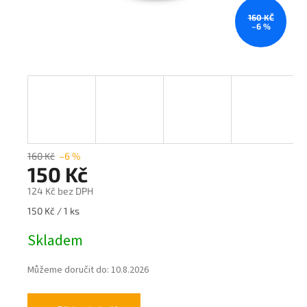
160 KČ
–6 %
160 Kč
–6 %
150 Kč
124 Kč bez DPH
Měrná
150 Kč / 1 ks
cena:
Skladem
Můžeme doručit do:
10.8.2026