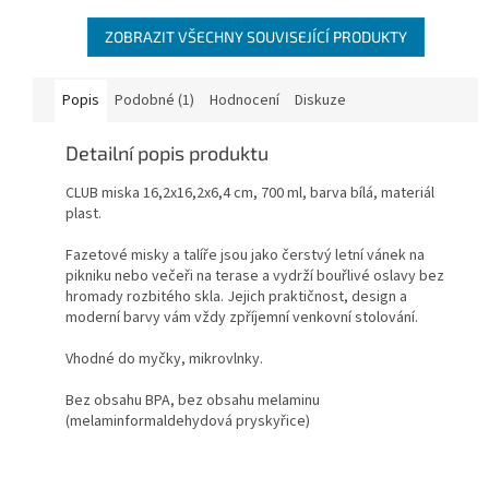
ZOBRAZIT VŠECHNY SOUVISEJÍCÍ PRODUKTY
Popis
Podobné (1)
Hodnocení
Diskuze
Detailní popis produktu
CLUB miska
16,2x16,2x6,4 cm, 700 ml, barva bílá, materiál
plast.
Fazetové misky a talíře jsou jako čerstvý letní vánek na
pikniku nebo večeři na terase a vydrží bouřlivé oslavy bez
hromady rozbitého skla. Jejich praktičnost, design a
moderní barvy vám vždy zpříjemní venkovní stolování.
Vhodné do myčky, mikrovlnky.
Bez obsahu BPA, bez obsahu melaminu
(melaminformaldehydová pryskyřice)