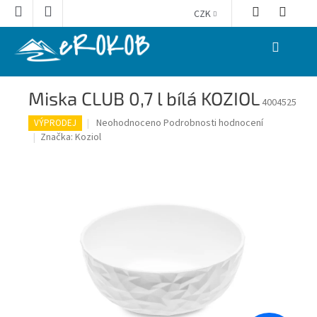
Přejít
CZK
na
obsah
NÁKUPNÍ
KOŠÍK
Miska CLUB 0,7 l bílá KOZIOL
4004525
Průměrné
Neohodnoceno
Podrobnosti hodnocení
VÝPRODEJ
hodnocení
Značka:
Koziol
produktu
je
0,0
z
5
hvězdiček.