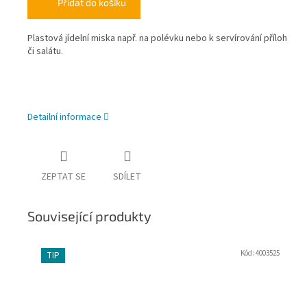
Přidat do košíku
Plastová jídelní miska např. na polévku nebo k servírování příloh
či salátu.
Detailní informace
ZEPTAT SE
SDÍLET
Související produkty
Kód:
4003525
TIP