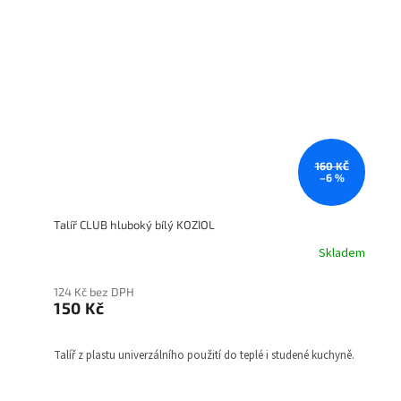
160 KČ
–6 %
Talíř CLUB hluboký bílý KOZIOL
Skladem
124 Kč bez DPH
150 Kč
Talíř z plastu univerzálního použití do teplé i studené kuchyně.