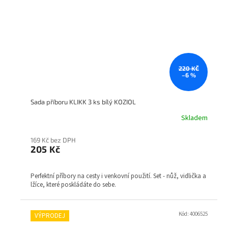
220 KČ
–6 %
Sada příboru KLIKK 3 ks bílý KOZIOL
Skladem
169 Kč bez DPH
205 Kč
Perfektní příbory na cesty i venkovní použití. Set - nůž, vidlička a
lžíce, které poskládáte do sebe.
Kód:
4006525
VÝPRODEJ