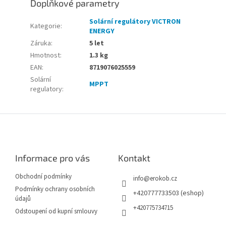
Doplňkové parametry
Solární regulátory VICTRON
Kategorie
:
ENERGY
Záruka
:
5 let
Hmotnost
:
1.3 kg
EAN
:
8719076025559
Solární
MPPT
regulatory
:
Z
á
p
a
Informace pro vás
Kontakt
t
í
Obchodní podmínky
info
@
erokob.cz
Podmínky ochrany osobních
+420777733503 (eshop)
údajů
+420775734715
Odstoupení od kupní smlouvy