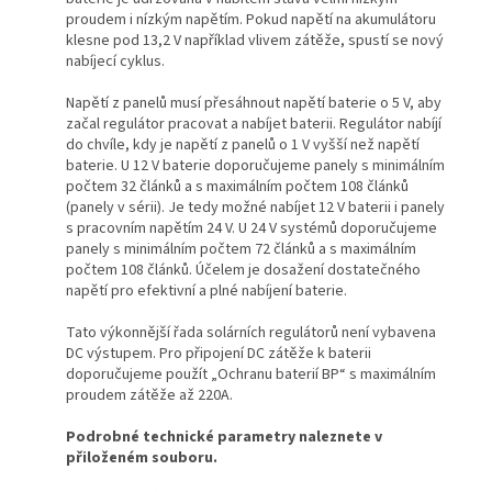
proudem i nízkým napětím. Pokud napětí na akumulátoru
klesne pod 13,2 V například vlivem zátěže, spustí se nový
nabíjecí cyklus.
Napětí z panelů musí přesáhnout napětí baterie o 5 V, aby
začal regulátor pracovat a nabíjet baterii. Regulátor nabíjí
do chvíle, kdy je napětí z panelů o 1 V vyšší než napětí
baterie. U 12 V baterie doporučujeme panely s minimálním
počtem 32 článků a s maximálním počtem 108 článků
(panely v sérii). Je tedy možné nabíjet 12 V baterii i panely
s pracovním napětím 24 V. U 24 V systémů doporučujeme
panely s minimálním počtem 72 článků a s maximálním
počtem 108 článků. Účelem je dosažení dostatečného
napětí pro efektivní a plné nabíjení baterie.
Tato výkonnější řada solárních regulátorů není vybavena
DC výstupem. Pro připojení DC zátěže k baterii
doporučujeme použít „Ochranu baterií BP“ s maximálním
proudem zátěže až 220A.
Podrobné technické parametry naleznete v
přiloženém souboru.