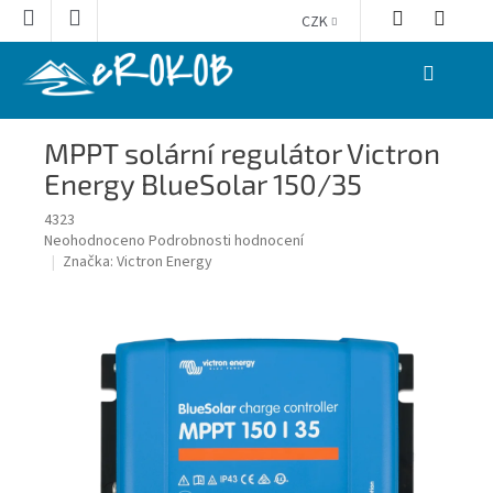
Přejít
CZK
na
obsah
NÁKUPNÍ
KOŠÍK
MPPT solární regulátor Victron
Energy BlueSolar 150/35
4323
Průměrné
Neohodnoceno
Podrobnosti hodnocení
hodnocení
Značka:
Victron Energy
produktu
je
0,0
z
5
hvězdiček.