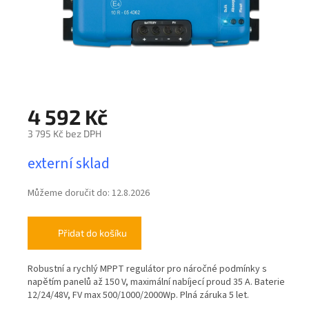
4 592 Kč
3 795 Kč bez DPH
Měrná
externí sklad
cena:
Můžeme doručit do:
12.8.2026
Přidat do košíku
Robustní a rychlý MPPT regulátor pro náročné podmínky s
napětím panelů až 150 V, maximální nabíjecí proud 35 A. Baterie
12/24/48V, FV max 500/1000/2000Wp. Plná záruka 5 let.