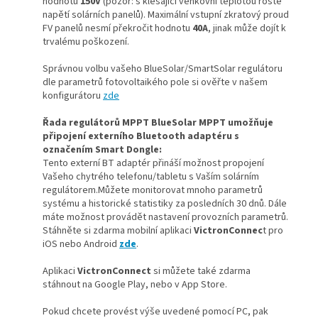
hodnotu
150V
(pozor: s klesající venkovní teplotou roste
napětí solárních panelů). Maximální vstupní zkratový proud
FV panelů nesmí překročit hodnotu
40A
, jinak může dojít k
trvalému poškození.
Správnou volbu vašeho BlueSolar/SmartSolar regulátoru
dle parametrů fotovoltaikého pole si ověřte v našem
konfigurátoru
zde
Řada regulátorů MPPT BlueSolar MPPT umožňuje
připojení externího Bluetooth adaptéru s
označením Smart Dongle:
Tento externí BT adaptér přináší možnost propojení
Vašeho chytrého telefonu/tabletu s Vaším solárním
regulátorem.Můžete monitorovat mnoho parametrů
systému a historické statistiky za posledních 30 dnů. Dále
máte možnost provádět nastavení provozních parametrů.
Stáhněte si zdarma mobilní aplikaci
VictronConnec
t pro
iOS nebo Android
zde
.
Aplikaci
VictronConnect
si můžete také zdarma
stáhnout na Google Play, nebo v App Store.
Pokud chcete provést výše uvedené pomocí PC, pak