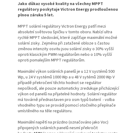
Jako důkaz vysoké kvality na všechny MPPT
regulátory poskytuje Victron Energy prodlouženou
plnou záruku 5 let.
MPPT solární regulátory Victron Energy patří mezi
absolutní světovou špičku v tomto oboru. Nabízí ultra
rychlé MPPT sledování, které zajišťuje maximální možné
solární zisky. Zejména při zatažené obloze s častou
změnou intenzity osvitu jsou solární zisky o 30% vyšší
oproti klasickým PWM regulátorům nebo o 10% vyšší
oproti pomalejším MPPT regulátorům.
Maximální výkon solárních panelů je u 12 V systémů 500
Wp, u 24 V systémů 1000 Wp a u 48 V sytémů 2000 Wp V
případě překročení těchto hodnot se regulátor
nepoškodí, ale pouze automaticky zredukuje přicházející
výkon od panelů na přijatelné hodnoty. Solární regulátor
má továrně přednastaven pro osm typů baterií - volba
vhodného typu se provádí pomocí otočného přepínače
umístěného na těle regulátoru.
Maximální napětí na prázdno (označováno jako Voc)
připojených solárních panelů nesmí překročit