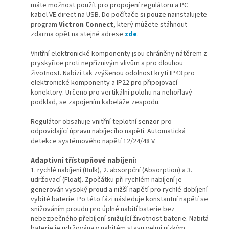
máte možnost použít pro propojení regulátoru a PC
kabel VE.direct na USB. Do počítače si pouze nainstalujete
program
Victron Connect
, který můžete stáhnout
zdarma opět na stejné adrese
zde
.
Vnitřní elektronické komponenty jsou chráněny nátěrem z
pryskyřice proti nepříznivým vlivům a pro dlouhou
životnost. Nabízí tak zvýšenou odolnost krytí IP43 pro
elektronické komponenty a IP22 pro připojovací
konektory. Určeno pro vertikální polohu na nehořlavý
podklad, se zapojením kabeláže zespodu.
Regulátor obsahuje vnitřní teplotní senzor pro
odpovídající úpravu nabíjecího napětí. Automatická
detekce systémového napětí 12/24/48 V.
Adaptivní třístupňové nabíjení:
1. rychlé nabíjení (Bulk), 2. absorpční (Absorption) a 3.
udržovací (Float). Zpočátku při rychlém nabíjení je
generován vysoký proud a nižší napětí pro rychlé dobíjení
vybité baterie. Po této fázi následuje konstantní napětí se
snižováním proudu pro úplné nabití baterie bez
nebezpečného přebíjení snižující životnost baterie. Nabitá
baterie je udržována v nabitém stavu velmi nízkým