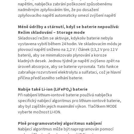
napětím, nabíječka zabrání poškození způsobenému
nadměrným zplyňováním tím, že po dosažení
zplyňovacího napětí automaticky omezí zvýšení napětí
Méně údržby a stárnutí, když se baterie nepoužívá:
Režim skladování – Storage mode
Skladovací režim se aktivuje, kdykoliv baterie nebyla
vystavena vybití během 24 hodin. Ve skladovacím módu je
plovoucí napětí sníženo na 2,2 V / článek (13,2 V pro 12 V
baterii), aby se minimalizovalo plynování a koroze
kladných desek. Jednou týdně je napětí zvýšeno zpět na
úroveň absorpce, aby se baterie vyrovnala. Tato funkce
zabraňuje rozvrstvení elektrolytu a sulfataci, což je hlavní
příčina předčasného selhání baterie.
Nabije také Li-ion (LiFePO₄) baterie
Při nabíjení lithium-iontové baterie používá nabíječka
specifický nabíjecí algoritmus pro lithium-iontové baterie,
aby byl zajištěn jejich maximální výkon. Tlačítkem MODE
vyberte možnost LI-ION.
Plně programovatelný algoritmus nabíjení
Nabíjecí algoritmus může být naprogramován pomocí