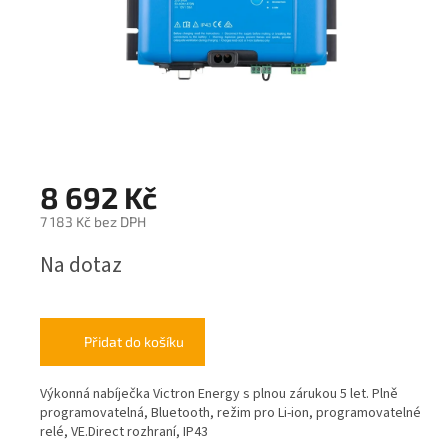
8 692 Kč
7 183 Kč bez DPH
Měrná
Na dotaz
cena:
Přidat do košíku
Výkonná nabíječka Victron Energy s plnou zárukou 5 let. Plně
programovatelná, Bluetooth, režim pro Li-ion, programovatelné
relé, VE.Direct rozhraní, IP43