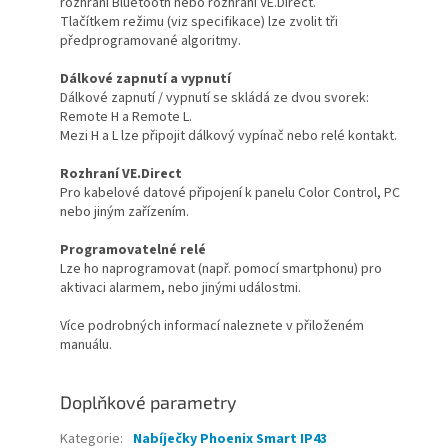
rozhraní Bluetooth nebo rozhraní VE.Direct.
Tlačítkem režimu (viz specifikace) lze zvolit tři
předprogramované algoritmy.
Dálkové zapnutí a vypnutí
Dálkové zapnutí / vypnutí se skládá ze dvou svorek:
Remote H a Remote L.
Mezi H a L lze připojit dálkový vypínač nebo relé kontakt.
Rozhraní VE.Direct
Pro kabelové datové připojení k panelu Color Control, PC
nebo jiným zařízením.
Programovatelné relé
Lze ho naprogramovat (např. pomocí smartphonu) pro
aktivaci alarmem, nebo jinými událostmi.
Více podrobných informací naleznete v přiloženém
manuálu.
Doplňkové parametry
Kategorie
:
Nabíječky Phoenix Smart IP43