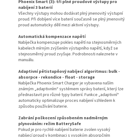
Phoenix Smart (3): tři plné proudové výstupy pro
nabíjení 3 baterií
Všechny výstupy mohou dodávat plný jmenovitý výstupní
proud. Při dobíjení více baterií současně se plný jmenovitý
proud automaticky dělí mezi aktivní výstupy.
Automatická kompenzace napětí
Nabíječka kompenzuje pokles napětí na stejnosměrných
kabelech mírným zvýšením výstupního napětí, když se
stejnosměrný proud zvyšuje. Podrobnosti naleznete v
manuálu.
Adaptivní pětistupňový nabíjecí algoritmus: bulk -
absorpce - rekondice - float - storage
Nabíječka Phoenix Smart Charger je vybavena naším
známým „adaptivním“ systémem správy baterií, který lze
přednastavit pro různé typy baterií. Funkce „adaptivní“
automaticky optimalizuje proces nabíjení vzhledem k
způsobu používání baterie.
Zabrání poškození způsobeném nadměrným
plynováním: režim BatterySafe
Pokud je pro rychlé nabíjení baterie zvolen vysoký
nabíjecí proud v kombinaci s vysokým absorpčním