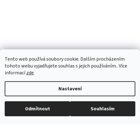
Tento web používá soubory cookie. Dalším procházením
tohoto webu vyjadřujete souhlas s jejich používáním.. Více
informací
zde
.
Nastavení
Vytvořil Shoptet
Odmítnout
Souhlasím
Copyright 2026
eROKOB
. Všechna práva vyhrazena.
Grafický návrh vytvořil a na Shoptet implementoval
Tomáš Hlad
&
Shopteťák.cz