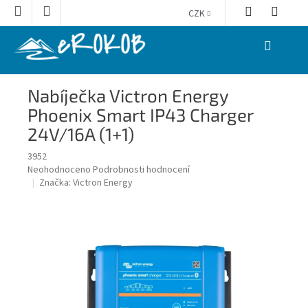
Přejít
CZK
na
obsah
NÁKUPNÍ
KOŠÍK
Nabíječka Victron Energy
Phoenix Smart IP43 Charger
24V/16A (1+1)
3952
Průměrné
Neohodnoceno
Podrobnosti hodnocení
hodnocení
Značka:
Victron Energy
produktu
je
0,0
z
5
hvězdiček.