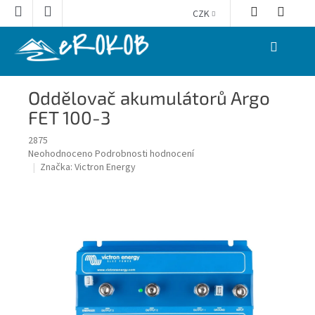
Přejít
CZK
na
obsah
NÁKUPNÍ
KOŠÍK
Oddělovač akumulátorů Argo
FET 100-3
2875
Průměrné
Neohodnoceno
Podrobnosti hodnocení
hodnocení
Značka:
Victron Energy
produktu
je
0,0
z
5
hvězdiček.