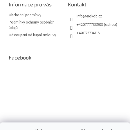
a
Informace pro vás
Kontakt
t
í
Obchodní podmínky
info
@
erokob.cz
Podmínky ochrany osobních
+420777733503 (eshop)
údajů
+420775734715
Odstoupení od kupní smlouvy
Facebook