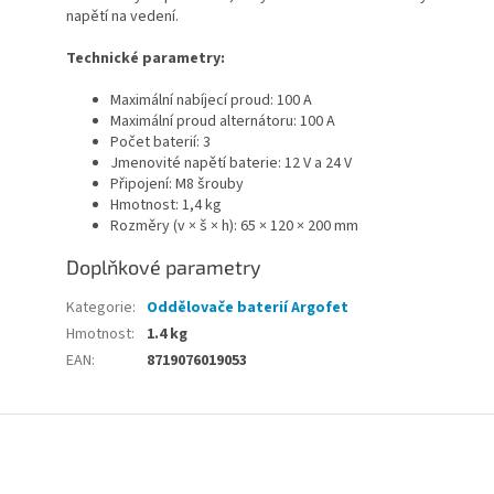
napětí na vedení.
Technické parametry:
Maximální nabíjecí proud: 100 A
Maximální proud alternátoru: 100 A
Počet baterií: 3
Jmenovité napětí baterie: 12 V a 24 V
Připojení: M8 šrouby
Hmotnost: 1,4 kg
Rozměry (v × š × h): 65 × 120 × 200 mm
Doplňkové parametry
Kategorie
:
Oddělovače baterií Argofet
Hmotnost
:
1.4 kg
EAN
:
8719076019053
Z
á
p