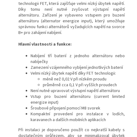
technologii FET, která zajišťuje velmi nízký úbytek napětí.
Díky tomu není nutné zvyšovat výstupní napětí
alternátoru. Zařízení je vybaveno vstupem pro buzení
alternátoru (alternator energize input), který umožňuje
správnou funkci alternátorů vyžadujících napětí na svorce
B+ pro zahájení nabíjení.
Hlavní vlastnosti a funkce:
Nabíjení tří baterií z jednoho alternátoru nebo
nabíječky
Zamezení vzájemného vybíjení jednotlivých baterií
Velmi nízký úbytek napětí díky FET technologii:
méně než 0,02 V při nízkém proudu
průměrně cca 0,1 V při vyšších proudech
Není nutné upravovat výstupní napětí alternátoru
Vstup pro buzení alternátoru (current limited
energize input)
Šroubové připojení pomocí M8 svorek
Kompaktní provedení pro instalace v lodích,
karavanech a dalších mobilních aplikacích
Při instalaci je doporučeno použít co nejkratší kabely s
dostatečným průřezem, aby se minimalizoval úbytek