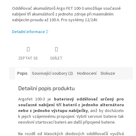
Oddělovač akumulátorů Argo FET 100-3 umožňuje současné
nabíjení tří akumulátorů z jednoho zdroje při maximálním
nabíjecím proudu až 100 A. Pro systémy 12/24V.
Detailní informace
ZEPTAT SE
SDÍLET
Popis
Související soubory (2)
Hodnocení
Diskuze
Detailní popis produktu
Argofet 100-3 je
bateriový oddělovač určený pro
současné nabíjení tří baterií z jednoho alternátoru
nebo z jednoho výstupu nabíječky
, aniž by docházelo
k jejich vzájemnému propojení. Vybití servisní baterie tak
neovlivní startovací baterii ani další připojené baterie.
Na rozdíl od klasických diodových oddělovačů využívá