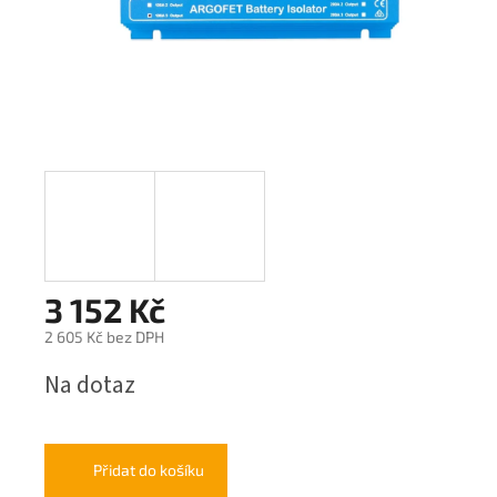
3 152 Kč
2 605 Kč bez DPH
Měrná
Na dotaz
cena:
Přidat do košíku