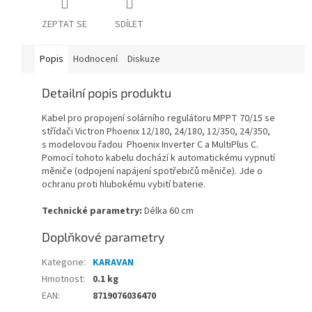
ZEPTAT SE
SDÍLET
Popis
Hodnocení
Diskuze
Detailní popis produktu
Kabel pro propojení solárního regulátoru MPPT 70/15 se
střídači Victron Phoenix 12/180, 24/180, 12/350, 24/350,
s modelovou řadou Phoenix Inverter C a MultiPlus C.
Pomocí tohoto kabelu dochází k automatickému vypnutí
měniče (odpojení napájení spotřebičů měniče). Jde o
ochranu proti hlubokému vybití baterie.
Technické parametry:
Délka 60 cm
Doplňkové parametry
Kategorie
:
KARAVAN
Hmotnost
:
0.1 kg
EAN
:
8719076036470