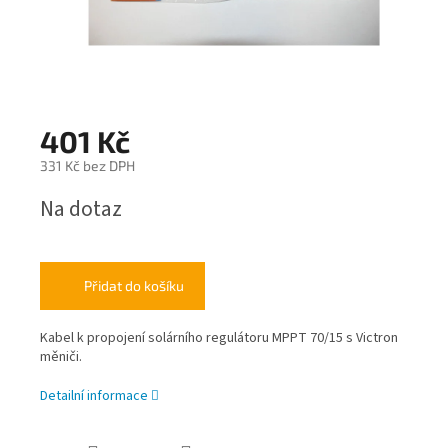
401 Kč
331 Kč bez DPH
Měrná
Na dotaz
cena:
Přidat do košíku
Kabel k propojení solárního regulátoru MPPT 70/15 s Victron
měniči.
Detailní informace