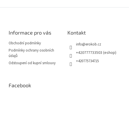
Z
á
p
a
Informace pro vás
Kontakt
t
í
Obchodní podmínky
info
@
erokob.cz
Podmínky ochrany osobních
+420777733503 (eshop)
údajů
+420775734715
Odstoupení od kupní smlouvy
Facebook