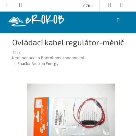
Přejít
CZK
na
obsah
NÁKUPNÍ
KOŠÍK
Ovládací kabel regulátor-měnič
3552
Průměrné
Neohodnoceno
Podrobnosti hodnocení
hodnocení
Značka:
Victron Energy
produktu
je
0,0
z
5
hvězdiček.