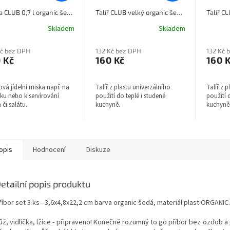
Miska CLUB 0,7 l organic šedá KOZIOL
Talíř CLUB velký organic šedá KOZIOL
Skladem
Skladem
Kč bez DPH
132 Kč bez DPH
132 Kč 
 Kč
160 Kč
160 
ová jídelní miska např. na
Talíř z plastu univerzálního
Talíř z 
ku nebo k servírování
použití do teplé i studené
použití 
h či salátu.
kuchyně.
kuchyn
opis
Hodnocení
Diskuze
etailní popis produktu
říbor set 3 ks - 3,6x4,8x22,2 cm barva organic šedá, materiál plast ORGANIC.
ůž, vidlička, lžíce - připraveno! Konečně rozumný to go příbor bez ozdob a 