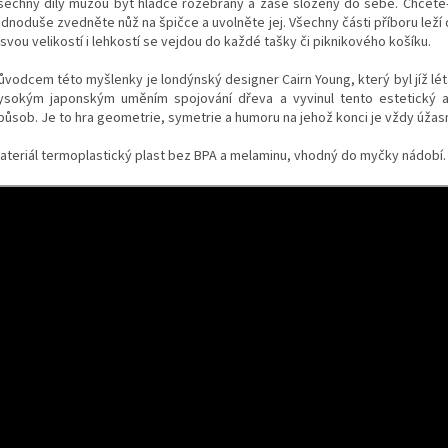
šechny díly můžou být hladce rozebrány a zase složeny do sebe. Chcete-li 
ednoduše zvedněte nůž na špičce a uvolněte jej. Všechny části příboru leží
 svou velikostí i lehkostí se vejdou do každé tašky či piknikového košíku.
ůvodcem této myšlenky je londýnský designer Cairn Young, který byl jíž lé
ysokým japonským uměním spojování dřeva a vyvinul tento estetický a 
působ. Je to hra geometrie, symetrie a humoru na jehož konci je vždy úžas
ateriál termoplastický plast bez BPA a melaminu, vhodný do myčky nádobí.