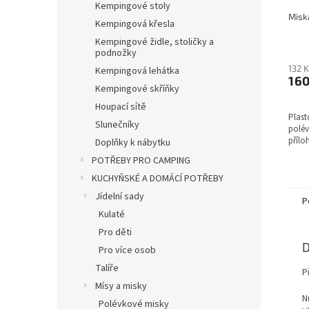
Kempingové stoly
Kempingová křesla
Kempingové židle, stoličky a
podnožky
132 
Kempingová lehátka
160
Kempingové skříňky
Houpací sítě
Plast
Slunečníky
polév
přílo
Doplňky k nábytku
POTŘEBY PRO CAMPING
KUCHYŇSKÉ A DOMÁCÍ POTŘEBY
Jídelní sady
P
Kulaté
Pro děti
D
Pro více osob
Talíře
P
Mísy a misky
N
Polévkové misky