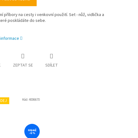
í příbory na cesty i venkovní použití. Set - nůž, vidlička a
které poskládáte do sebe.
í informace
K
ZEPTAT SE
SDÍLET
Kód:
4006670
DEJ
172 KČ
–6 %