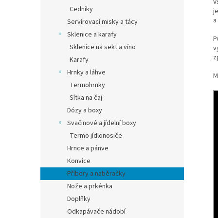
V
Cedníky
j
a
Servírovací misky a tácy
Sklenice a karafy
P
Sklenice na sekt a víno
v
z
Karafy
Hrnky a láhve
M
Termohrnky
Sítka na čaj
Dózy a boxy
Svačinové a jídelní boxy
Termo jídlonosiče
Hrnce a pánve
Konvice
Příbory a naběračky
Nože a prkénka
Doplňky
Odkapávače nádobí