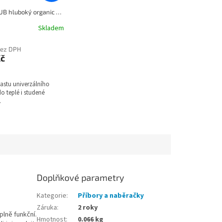
Talíř CLUB hluboký organic šedá KOZIOL
Skladem
bez DPH
Kč
plastu univerzálního
do teplé i studené
ě.
Doplňkové parametry
Kategorie
:
Příbory a naběračky
Záruka
:
2 roky
plně funkční.
Hmotnost
:
0.066 kg