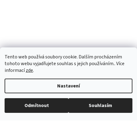
Tento web používá soubory cookie. Dalším procházením
tohoto webu vyjadřujete souhlas s jejich používáním.. Více
informací
zde
.
Nastavení
Vytvořil Shoptet
Odmítnout
Souhlasím
Copyright 2026
eROKOB
. Všechna práva vyhrazena.
Grafický návrh vytvořil a na Shoptet implementoval
Tomáš Hlad
&
Shopteťák.cz