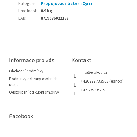
Kategorie
:
Propojovače baterií Cyrix
Hmotnost
:
0.9 kg
EAN
:
8719076022169
Z
á
p
a
Informace pro vás
Kontakt
t
í
Obchodní podmínky
info
@
erokob.cz
Podmínky ochrany osobních
+420777733503 (eshop)
údajů
+420775734715
Odstoupení od kupní smlouvy
Facebook