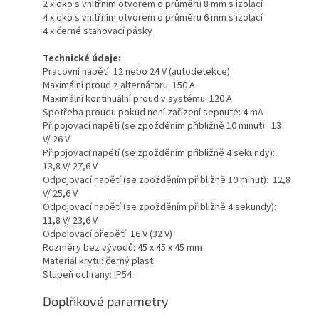
2 x oko s vnitřním otvorem o průměru 8 mm s izolací
4 x oko s vnitřním otvorem o průměru 6 mm s izolací
4 x černé stahovací pásky
Technické údaje:
Pracovní napětí: 12 nebo 24 V (autodetekce)
Maximální proud z alternátoru: 150 A
Maximální kontinuální proud v systému: 120 A
Spotřeba proudu pokud není zařízení sepnuté: 4 mA
Připojovací napětí (se zpožděním přibližně 10 minut): 13
V/ 26 V
Připojovací napětí (se zpožděním přibližně 4 sekundy):
13,8 V/ 27,6 V
Odpojovací napětí (se zpožděním přibližně 10 minut): 12,8
V/ 25,6 V
Odpojovací napětí (se zpožděním přibližně 4 sekundy):
11,8 V/ 23,6 V
Odpojovací přepětí: 16 V (32 V)
Rozměry bez vývodů: 45 x 45 x 45 mm
Materiál krytu: černý plast
Stupeň ochrany: IP54
Doplňkové parametry