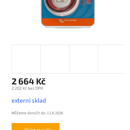
2 664 Kč
2 202 Kč bez DPH
Měrná
externí sklad
cena:
Můžeme doručit do:
12.8.2026
Přidat do košíku