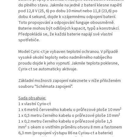
do plného stavu. Jakmile na jedné z baterií klesne napětí
pod 12,8 V (25, 6) po dobu 10 minut nebo 11,8 (23,6) po
dobu 4 sekund, dojde k vzájemnému odpojení baterií.
Toto propojování a odpojování funguje obousměrně.
Baterie mohou být odlišných kapacit, typů a konstrukcí.
Předpokládá se, že každá baterie napájí své vlastní
spotřebiče.
Model Cyric-ct je vybaven teplotní ochranou. V případě
vysoké okolní teploty nebo nadměrného nabíjecího
proudu dojde k jeho vypnutí. Jakmile teplota poklesne,
Cyrix-ct se automaticky aktivuje.
Základní možnosti zapojení naleznete v níže přiloženém
souboru "Schémata zapojení".
Sada obsahuje:
1 x vlastní Cyrix-ct
2
1 x 6 metrů červeného kabelu o průřezové ploše 10 mm
2
1 x 0,5 metru černého kabelu o průřezové ploše 10 mm
1 x 0,2 metru černého kabelu o průřezové ploše 1,5
2
mm
s okem o vnitřním průměru otvoru 8 mm a fastonem
6,3 mm (propojení výstupu 86 na Cyrixu-ct a baterie)