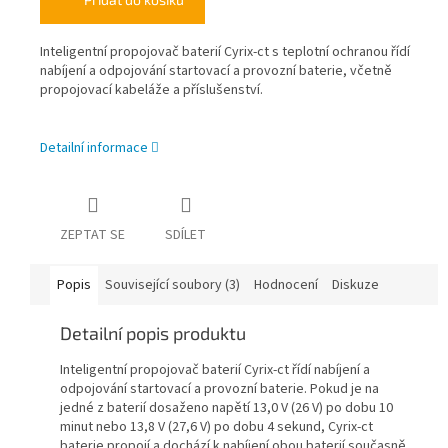
Inteligentní propojovač baterií Cyrix-ct s teplotní ochranou řídí
nabíjení a odpojování startovací a provozní baterie, včetně
propojovací kabeláže a příslušenství.
Detailní informace
ZEPTAT SE
SDÍLET
Popis
Související soubory (3)
Hodnocení
Diskuze
Detailní popis produktu
Inteligentní propojovač baterií Cyrix-ct řídí nabíjení a
odpojování startovací a provozní baterie. Pokud je na
jedné z baterií dosaženo napětí 13,0 V (26 V) po dobu 10
minut nebo 13,8 V (27,6 V) po dobu 4 sekund, Cyrix-ct
baterie propojí a dochází k nabíjení obou baterií současně