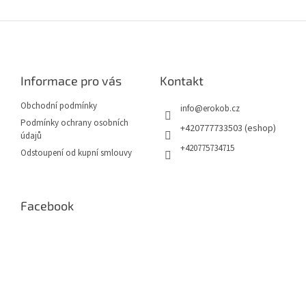
Z
á
p
a
Informace pro vás
Kontakt
t
í
Obchodní podmínky
info
@
erokob.cz
Podmínky ochrany osobních
+420777733503 (eshop)
údajů
+420775734715
Odstoupení od kupní smlouvy
Facebook