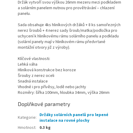
Držák vytvoří svou výškou 26mm mezeru mezi podkladem
a solárním panelem nutnou pro provětrávání – chlazení
panelu.
Sada obsahuje 4ks hliníkových držáků + 8 ks samořezných
nerez šroubů + 4 nerez sady šroub/matka/podložka pro
uchycení k hliníkovému rámu solárního panelu a podkladu
(solární panely mají v hliníkovém rámu předvrtané
montážní otvory již z výroby).
Klíčové vlastnosti:
Lehká váha
Hliníková konstrukce bez koroze
Šrouby z nerez oceli
Snadná instalace
Vhodné i pro přívěsy, lodě nebo jachty
Rozměry: šířka 100mm, hloubka 34mm, výška 26mm
Doplňkové parametry
Držáky solárních panelů pro lepené
Kategorie
:
instalace na rovné plochy
Hmotnost
:
0.3 kg