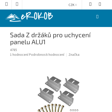
Přejít
CZK
na
obsah
NÁKUPNÍ
KOŠÍK
Sada Z držáků pro uchycení
panelu ALU1
4785
Průměrné
1 hodnocení
Podrobnosti hodnocení
Značka:
hodnocení
produktu
je
5,0
z
5
hvězdiček.