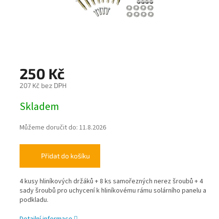
250 Kč
207 Kč bez DPH
Měrná
Skladem
cena:
Můžeme doručit do:
11.8.2026
Přidat do košíku
4 kusy hliníkových držáků + 8 ks samořezných nerez šroubů + 4
sady šroubů pro uchycení k hliníkovému rámu solárního panelu a
podkladu.