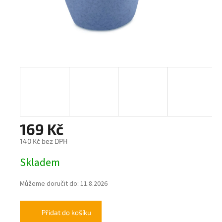
169 Kč
140 Kč bez DPH
Měrná
Skladem
cena:
Můžeme doručit do:
11.8.2026
Přidat do košíku