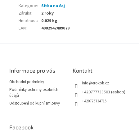
Kategorie
:
Sítka na čaj
Záruka
:
2 roky
Hmotnost
:
0.029 kg
EAN
:
4002942489079
Z
á
p
a
Informace pro vás
Kontakt
t
í
Obchodní podmínky
info
@
erokob.cz
Podmínky ochrany osobních
+420777733503 (eshop)
údajů
+420775734715
Odstoupení od kupní smlouvy
Facebook