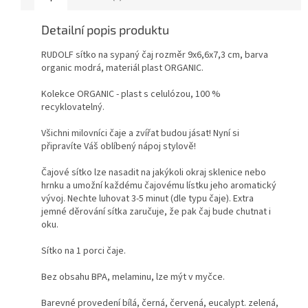
Detailní popis produktu
RUDOLF sítko na sypaný čaj rozměr 9x6,6x7,3 cm, barva
organic modrá, materiál plast ORGANIC.
Kolekce ORGANIC - plast s celulózou, 100 %
recyklovatelný.
Všichni milovníci čaje a zvířat budou jásat! Nyní si
připravíte Váš oblíbený nápoj stylově!
Čajové sítko lze nasadit na jakýkoli okraj sklenice nebo
hrnku a umožní každému čajovému lístku jeho aromatický
vývoj. Nechte luhovat 3-5 minut (dle typu čaje). Extra
jemné děrování sítka zaručuje, že pak čaj bude chutnat i
oku.
Sítko na 1 porci čaje.
Bez obsahu BPA, melaminu, lze mýt v myčce.
Barevné provedení bílá, černá, červená, eucalypt. zelená,