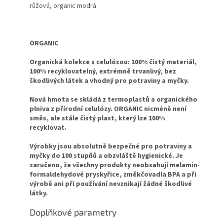
růžová, organic modrá
ORGANIC
Organická kolekce s celulózou: 100% čistý materiál,
100% recyklovatelný, extrémně trvanlivý, bez
škodlivých látek a vhodný pro potraviny a myčky.
Nová hmota se skládá z termoplastů a organického
plniva z přírodní celulózy.
ORGANIC nicméně není
směs, ale stále čistý plast, který lze 100%
recyklovat.
Výrobky jsou absolutně bezpečné pro potraviny a
myčky do 100 stupňů a obzvláště hygienické. Je
zaručeno, že všechny produkty neobsahují melamin-
formaldehydové pryskyřice, změkčovadla BPA a při
výrobě ani při používání nevznikají žádné škodlivé
látky.
Doplňkové parametry