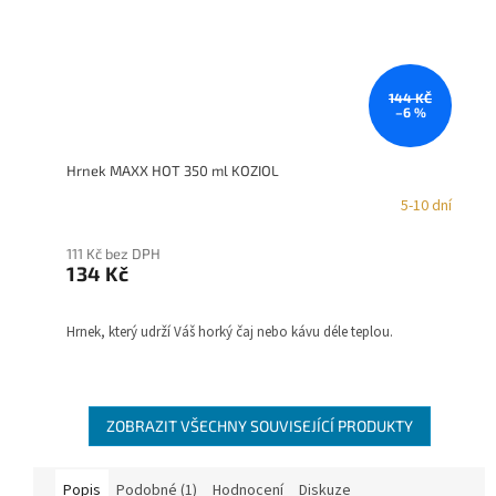
144 KČ
–6 %
Hrnek MAXX HOT 350 ml KOZIOL
5-10 dní
111 Kč bez DPH
134 Kč
Hrnek, který udrží Váš horký čaj nebo kávu déle teplou.
ZOBRAZIT VŠECHNY SOUVISEJÍCÍ PRODUKTY
Popis
Podobné (1)
Hodnocení
Diskuze