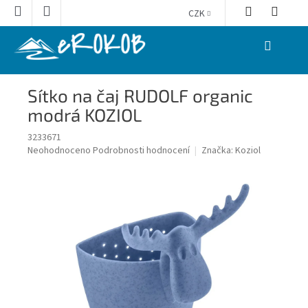
Přejít
CZK
na
obsah
NÁKUPNÍ
KOŠÍK
Sítko na čaj RUDOLF organic
modrá KOZIOL
3233671
Průměrné
Neohodnoceno
Podrobnosti hodnocení
Značka:
Koziol
hodnocení
produktu
je
0,0
z
5
hvězdiček.