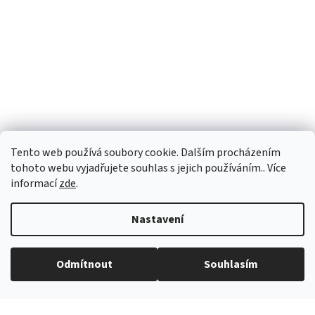
Tento web používá soubory cookie. Dalším procházením
tohoto webu vyjadřujete souhlas s jejich používáním.. Více
informací
zde
.
Nastavení
Vytvořil Shoptet
Odmítnout
Souhlasím
Copyright 2026
eROKOB
. Všechna práva vyhrazena.
Grafický návrh vytvořil a na Shoptet implementoval
Tomáš Hlad
&
Shopteťák.cz