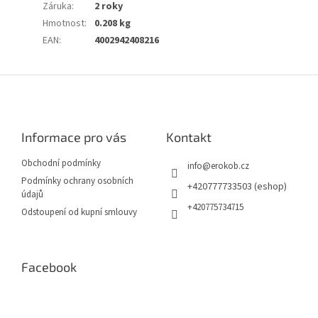
Záruka
:
2 roky
Hmotnost
:
0.208 kg
EAN
:
4002942408216
Z
á
p
a
Informace pro vás
Kontakt
t
í
Obchodní podmínky
info
@
erokob.cz
Podmínky ochrany osobních
+420777733503 (eshop)
údajů
+420775734715
Odstoupení od kupní smlouvy
Facebook