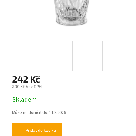
242 Kč
200 Kč bez DPH
Měrná
Skladem
cena:
Můžeme doručit do:
11.8.2026
Přidat do košíku