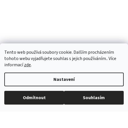
Tento web používá soubory cookie. Dalším procházením
tohoto webu vyjadřujete souhlas s jejich používáním.. Více
informací
zde
.
Nastavení
Vytvořil Shoptet
Odmítnout
Souhlasím
Copyright 2026
eROKOB
. Všechna práva vyhrazena.
Grafický návrh vytvořil a na Shoptet implementoval
Tomáš Hlad
&
Shopteťák.cz