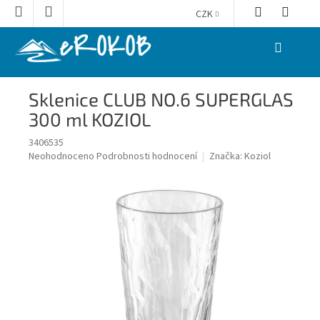
Přejít
CZK
na
obsah
NÁKUPNÍ
KOŠÍK
Sklenice CLUB NO.6 SUPERGLAS
300 ml KOZIOL
3406535
Průměrné
Neohodnoceno
Podrobnosti hodnocení
Značka:
Koziol
hodnocení
produktu
je
0,0
z
5
hvězdiček.