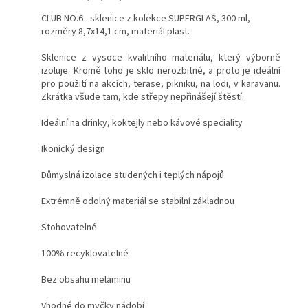
CLUB NO.6 - sklenice z kolekce SUPERGLAS, 300 ml,
rozměry 8,7x14,1 cm, materiál plast.
Sklenice z vysoce kvalitního materiálu, který výborně
izoluje. Kromě toho je sklo nerozbitné, a proto je ideální
pro použití na akcích, terase, pikniku, na lodi, v karavanu.
Zkrátka všude tam, kde střepy nepřinášejí štěstí.
Ideální na drinky, koktejly nebo kávové speciality
Ikonický design
Důmyslná izolace studených i teplých nápojů
Extrémně odolný materiál se stabilní základnou
Stohovatelné
100% recyklovatelné
Bez obsahu melaminu
Vhodné do myčky nádobí