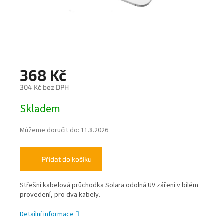
368 Kč
304 Kč bez DPH
Měrná
Skladem
cena:
Můžeme doručit do:
11.8.2026
Přidat do košíku
Střešní kabelová průchodka Solara odolná UV záření v bílém
provedení, pro dva kabely.
Detailní informace