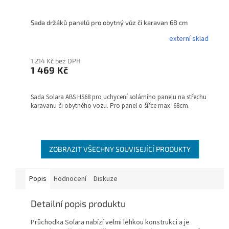
Sada držáků panelů pro obytný vůz či karavan 68 cm
externí sklad
1 214 Kč bez DPH
1 469 Kč
Sada Solara ABS HS68 pro uchycení solárního panelu na střechu
karavanu či obytného vozu. Pro panel o šířce max. 68cm.
ZOBRAZIT VŠECHNY SOUVISEJÍCÍ PRODUKTY
Popis
Hodnocení
Diskuze
Detailní popis produktu
Průchodka Solara nabízí velmi lehkou konstrukci a je