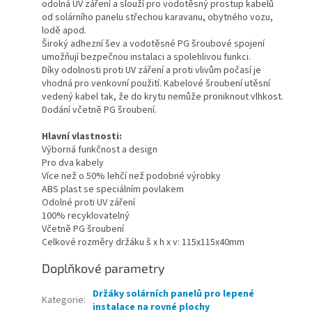
odolná UV záření a slouží pro vodotěsný prostup kabelů
od solárního panelu střechou karavanu, obytného vozu,
lodě apod.
Široký adhezní šev a vodotěsné PG šroubové spojení
umožňují bezpečnou instalaci a spolehlivou funkci.
Díky odolnosti proti UV záření a proti vlivům počasí je
vhodná pro venkovní použití. Kabelové šroubení utěsní
vedený kabel tak, že do krytu nemůže proniknout vlhkost.
Dodání včetně PG šroubení.
Hlavní vlastnosti:
Výborná funkčnost a design
Pro dva kabely
Více než o 50% lehčí než podobné výrobky
ABS plast se speciálním povlakem
Odolné proti UV záření
100% recyklovatelný
Včetně PG šroubení
Celkové rozměry držáku š x h x v: 115x115x40mm
Doplňkové parametry
Držáky solárních panelů pro lepené
Kategorie
:
instalace na rovné plochy