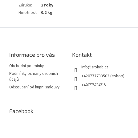
Záruka
:
2 roky
Hmotnost
:
0.2 kg
Z
á
p
a
Informace pro vás
Kontakt
t
í
Obchodní podmínky
info
@
erokob.cz
Podmínky ochrany osobních
+420777733503 (eshop)
údajů
+420775734715
Odstoupení od kupní smlouvy
Facebook