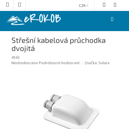
Přejít
CZK
na
obsah
NÁKUPNÍ
KOŠÍK
Střešní kabelová průchodka
dvojitá
4543
Průměrné
Neohodnoceno
Podrobnosti hodnocení
Značka:
Solara
hodnocení
produktu
je
0,0
z
5
hvězdiček.