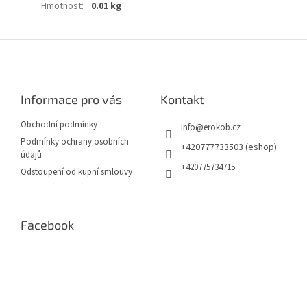
Hmotnost
:
0.01 kg
Z
á
p
a
Informace pro vás
Kontakt
t
í
Obchodní podmínky
info
@
erokob.cz
Podmínky ochrany osobních
+420777733503 (eshop)
údajů
+420775734715
Odstoupení od kupní smlouvy
Facebook