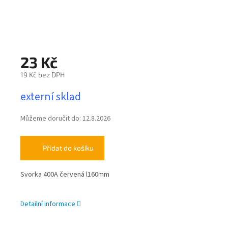
23 Kč
19 Kč bez DPH
Měrná
externí sklad
cena:
Můžeme doručit do:
12.8.2026
Přidat do košíku
Svorka 400A červená l160mm
Detailní informace