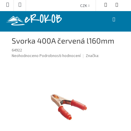
Přejít
CZK
na
obsah
NÁKUPNÍ
KOŠÍK
Svorka 400A červená l160mm
64922
Průměrné
Neohodnoceno
Podrobnosti hodnocení
Značka:
hodnocení
produktu
je
0,0
z
5
hvězdiček.