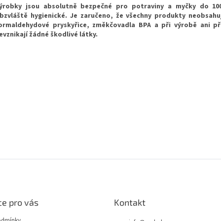
ýrobky jsou absolutně bezpečné pro potraviny a myčky do 10
bzvláště hygienické. Je zaručeno, že všechny produkty neobsahu
ormaldehydové pryskyřice, změkčovadla BPA a při výrobě ani př
evznikají žádné škodlivé látky.
e pro vás
Kontakt
odmínky