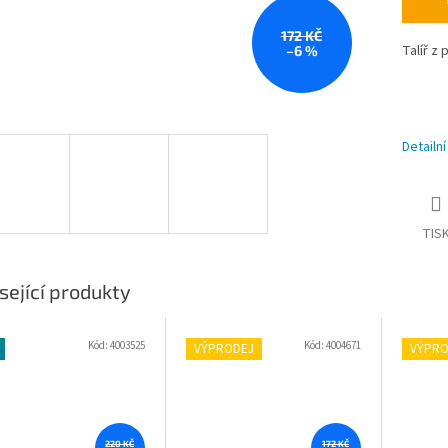
172 KČ
Talíř z 
–6 %
Detailn
TIS
sející produkty
Kód:
4003525
Kód:
4004671
VÝPRODEJ
VÝPRO
220 KČ
172 KČ