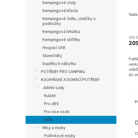
Kempingové stoly
Kempingová křesla
Kempingové židle, stoličky a
podnožky
Kempingová lehátka
169 
Kempingové skříňky
205
Houpací sítě
Slunečníky
Perfe
Doplňky k nábytku
venko
vidli
POTŘEBY PRO CAMPING
do se
KUCHYŇSKÉ A DOMÁCÍ POTŘEBY
Jídelní sady
Kulaté
P
Pro děti
Pro více osob
Talíře
D
Mísy a misky
C
Polévkové misky