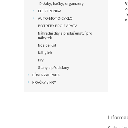
V
Držáky, háčky, organizéry
o
ELEKTRONIKA
f
AUTO-MOTO-CYKLO
n
POTŘEBY PRO ZVÍŘATA
Náhradní díly a příslušenství pro
nábytek
Nosiče Kol
Nábytek
Hry
Stany a předstany
DŮM A ZAHRADA
HRAČKY a HRY
Z
á
p
a
Informac
t
í
Obchodní p