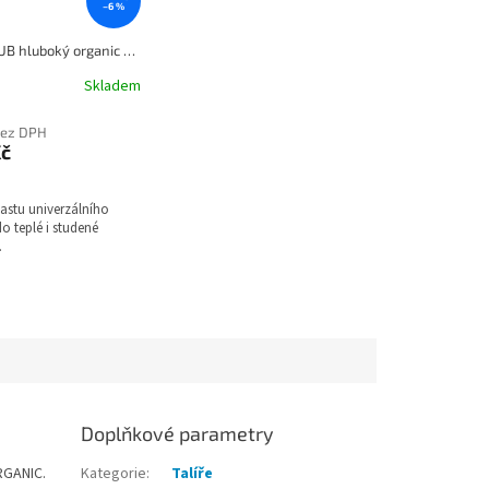
–6 %
Talíř CLUB hluboký organic modrá KOZIOL
Skladem
bez DPH
Kč
plastu univerzálního
do teplé i studené
ě.
Doplňkové parametry
RGANIC.
Kategorie
:
Talíře