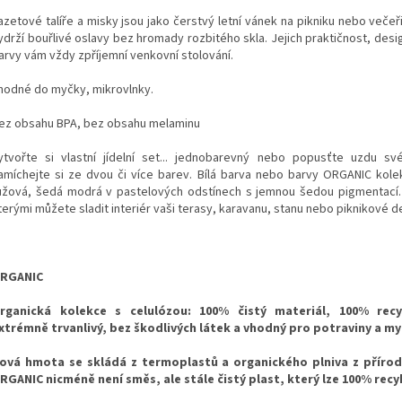
azetové talíře a misky jsou jako čerstvý letní vánek na pikniku nebo večeř
ydrží bouřlivé oslavy bez hromady rozbitého skla. Jejich praktičnost, des
arvy vám vždy zpříjemní venkovní stolování.
hodné do myčky, mikrovlnky.
ez obsahu BPA, bez obsahu melaminu
ytvořte si vlastní jídelní set... jednobarevný nebo popusťte uzdu sv
amíchejte si ze dvou či více barev. Bílá barva nebo barvy ORGANIC kolek
ůžová, šedá modrá v pastelových odstínech s jemnou šedou pigmentací.
terými můžete sladit interiér vaši terasy, karavanu, stanu nebo piknikové 
RGANIC
rganická kolekce s celulózou: 100% čistý materiál, 100% recy
xtrémně trvanlivý, bez škodlivých látek a vhodný pro potraviny a m
ová hmota se skládá z termoplastů a organického plniva z přírodn
RGANIC nicméně není směs, ale stále čistý plast, který lze 100% recy