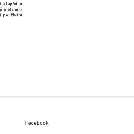
0 stupňů a
jí melamin-
i používání
Facebook