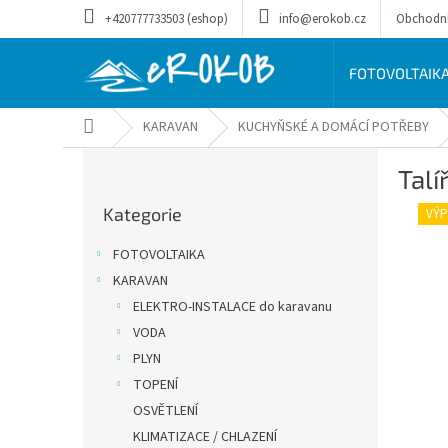
Přejít
+420777733503 (eshop)
info@erokob.cz
Obchodn
na
obsah
FOTOVOLTAIK
Domů
KARAVAN
KUCHYŇSKÉ A DOMÁCÍ POTŘEBY
P
Talí
o
Přeskočit
s
Kategorie
kategorie
VÝ
t
r
FOTOVOLTAIKA
a
KARAVAN
n
ELEKTRO-INSTALACE do karavanu
n
í
VODA
p
PLYN
a
TOPENÍ
n
OSVĚTLENÍ
e
KLIMATIZACE / CHLAZENÍ
l