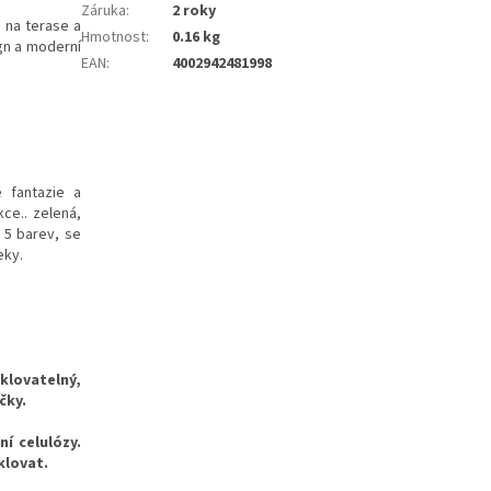
Záruka
:
2 roky
i na terase a
Hmotnost
:
0.16 kg
ign a moderní
EAN
:
4002942481998
é fantazie a
ce.. zelená,
 5 barev, se
deky.
klovatelný,
yčky.
í celulózy.
klovat.