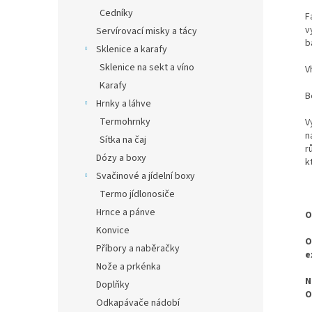
Cedníky
F
v
Servírovací misky a tácy
b
Sklenice a karafy
Sklenice na sekt a víno
V
Karafy
B
Hrnky a láhve
Termohrnky
V
n
Sítka na čaj
r
Dózy a boxy
k
Svačinové a jídelní boxy
Termo jídlonosiče
Hrnce a pánve
O
Konvice
O
Příbory a naběračky
e
Nože a prkénka
N
Doplňky
O
Odkapávače nádobí