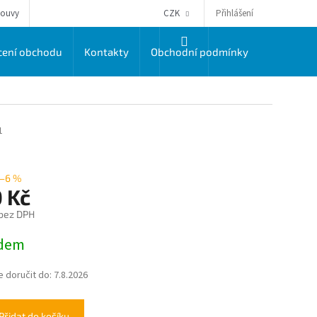
Přihlášení
louvy
CZK
NÁKUPNÍ
ení obchodu
Kontakty
Obchodní podmínky
Dodací a 
KOŠÍK
1
–6 %
 Kč
 bez DPH
dem
doručit do:
7.8.2026
Přidat do košíku