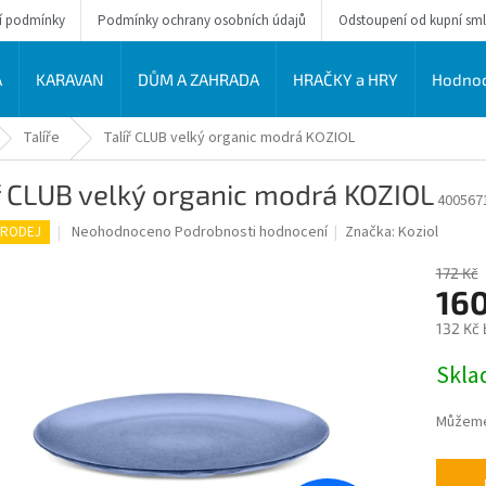
í podmínky
Podmínky ochrany osobních údajů
Odstoupení od kupní sm
A
KARAVAN
DŮM A ZAHRADA
HRAČKY a HRY
Hodnoc
Talíře
Talíř CLUB velký organic modrá KOZIOL
ř CLUB velký organic modrá KOZIOL
400567
Průměrné
Neohodnoceno
Podrobnosti hodnocení
Značka:
Koziol
PRODEJ
hodnocení
produktu
172 Kč
je
160
0,0
132 Kč
z
5
Měrná
Skla
hvězdiček.
cena:
Můžeme 