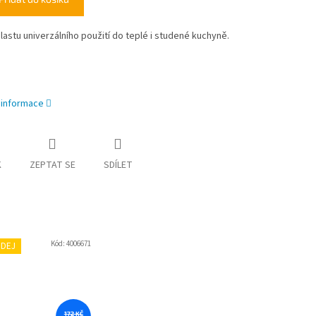
plastu univerzálního použití do teplé i studené kuchyně.
í informace
K
ZEPTAT SE
SDÍLET
Kód:
4006671
DEJ
172 KČ