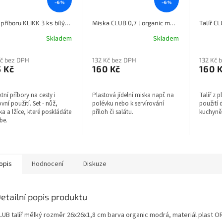
–6 %
–6 %
Sada příboru KLIKK 3 ks bílý KOZIOL
Miska CLUB 0,7 l organic modrá KOZIOL
Skladem
Skladem
Kč bez DPH
132 Kč bez DPH
132 Kč 
 Kč
160 Kč
160 
ktní příbory na cesty i
Plastová jídelní miska např. na
Talíř z 
vní použití. Set - nůž,
polévku nebo k servírování
použití 
čka a lžíce, které poskládáte
příloh či salátu.
kuchyn
be.
opis
Hodnocení
Diskuze
etailní popis produktu
LUB talíř mělký
rozměr 26x26x1,8 cm barva organic modrá, materiál plast O