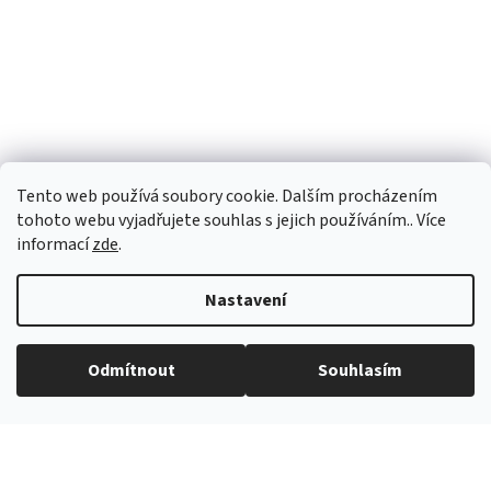
Tento web používá soubory cookie. Dalším procházením
tohoto webu vyjadřujete souhlas s jejich používáním.. Více
informací
zde
.
Nastavení
Vytvořil Shoptet
Odmítnout
Souhlasím
Copyright 2026
eROKOB
. Všechna práva vyhrazena.
Grafický návrh vytvořil a na Shoptet implementoval
Tomáš Hlad
&
Shopteťák.cz