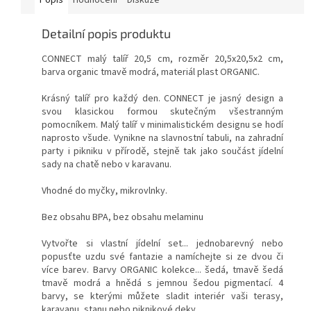
Detailní popis produktu
CONNECT malý talíř 20,5 cm, rozměr 20,5x20,5x2 cm,
barva organic tmavě modrá, materiál plast ORGANIC.
Krásný talíř pro každý den. CONNECT je jasný design a
svou klasickou formou skutečným všestranným
pomocníkem. Malý
talíř v minimalistickém designu se hodí
naprosto všude. Vynikne na slavnostní tabuli, na zahradní
party i pikniku v přírodě, stejně tak jako součást jídelní
sady na chatě nebo v karavanu.
Vhodné do myčky, mikrovlnky.
Bez obsahu BPA, bez obsahu melaminu
Vytvořte si vlastní jídelní set... jednobarevný nebo
popusťte uzdu své fantazie a namíchejte si ze dvou či
více barev. Barvy ORGANIC kolekce... šedá, tmavě šedá
tmavě modrá a hnědá s jemnou šedou pigmentací. 4
barvy, se kterými můžete sladit interiér vaši terasy,
karavanu, stanu nebo piknikové deky.