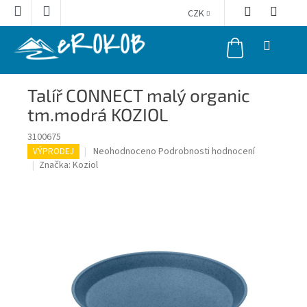
Přejít
CZK
na
obsah
NÁKUPNÍ
KOŠÍK
Talíř CONNECT malý organic
tm.modrá KOZIOL
3100675
Průměrné
Neohodnoceno
Podrobnosti hodnocení
VÝPRODEJ
hodnocení
Značka:
Koziol
produktu
je
0,0
z
5
hvězdiček.