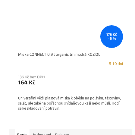
176 KČ
–6 %
Miska CONNECT 0,9 l organic tm.modrá KOZIOL
5-10 dní
136 Kč bez DPH
164 Kč
Univerzální větší plastová miska k obědu na polévku, těstoviny,
salát, ale také na pořádnou snídaňovou kaši nebo müsli. Hodí
se ke skladování potravin.
Popis
Hodnocení
Diskuze