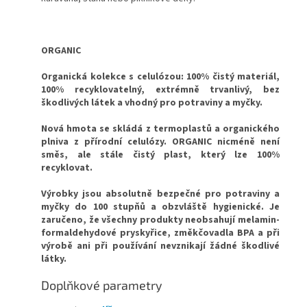
ORGANIC
Organická kolekce s celulózou: 100% čistý materiál,
100% recyklovatelný, extrémně trvanlivý, bez
škodlivých látek a vhodný pro potraviny a myčky.
Nová hmota se skládá z termoplastů a organického
plniva z přírodní celulózy.
ORGANIC nicméně není
směs, ale stále čistý plast, který lze 100%
recyklovat.
Výrobky jsou absolutně bezpečné pro potraviny a
myčky do 100 stupňů a obzvláště hygienické. Je
zaručeno, že všechny produkty neobsahují melamin-
formaldehydové pryskyřice, změkčovadla BPA a při
výrobě ani při používání nevznikají žádné škodlivé
látky.
Doplňkové parametry