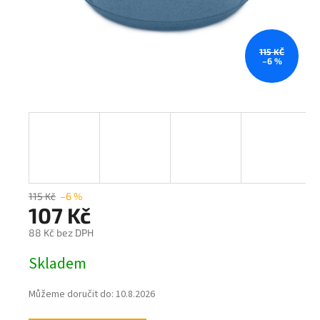
115 KČ
–6 %
115 Kč
–6 %
107 Kč
88 Kč bez DPH
Měrná
Skladem
cena:
Můžeme doručit do:
10.8.2026