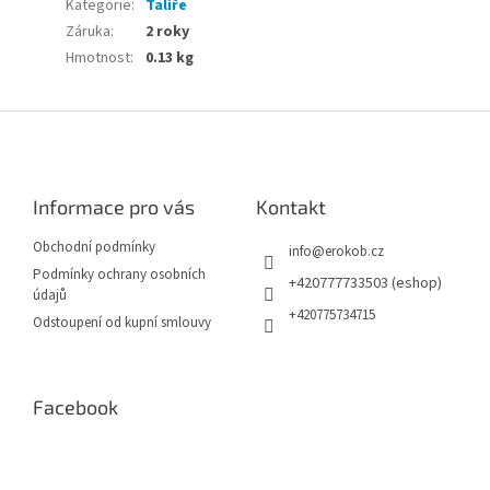
Kategorie
:
Talíře
Záruka
:
2 roky
Hmotnost
:
0.13 kg
Z
á
p
a
Informace pro vás
Kontakt
t
í
Obchodní podmínky
info
@
erokob.cz
Podmínky ochrany osobních
+420777733503 (eshop)
údajů
+420775734715
Odstoupení od kupní smlouvy
Facebook