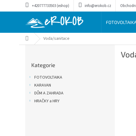
Přejít
+420777733503 (eshop)
info@erokob.cz
Obchodn
na
obsah
FOTOVOLTAIK
Domů
Voda/sanitace
P
Vod
o
Přeskočit
s
Kategorie
kategorie
t
r
FOTOVOLTAIKA
a
KARAVAN
n
DŮM A ZAHRADA
n
í
HRAČKY a HRY
p
a
n
e
l