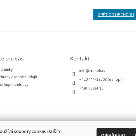
ZPĚT DO OBCHODU
e pro vás
Kontakt
odmínky
info
@
erokob.cz
hrany osobních údajů
+420777733503 (eshop)
od kupní smlouvy
+420775734715
užívá soubory cookie. Dalším
Odmítnout