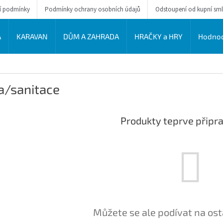
í podmínky
Podmínky ochrany osobních údajů
Odstoupení od kupní sm
A
KARAVAN
DŮM A ZAHRADA
HRAČKY a HRY
Hodnoc
a/sanitace
Produkty teprve připr
Můžete se ale podívat na ost