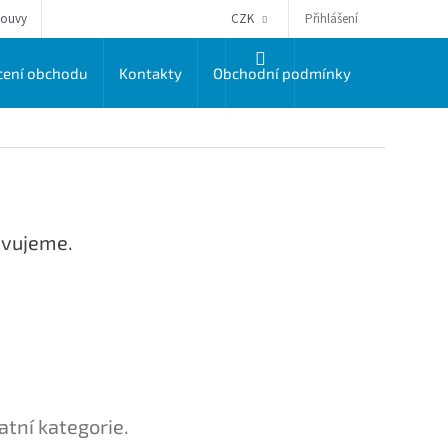
Přihlášení
louvy
CZK
NÁKUPNÍ
ení obchodu
Kontakty
Obchodní podmínky
Dodací a 
KOŠÍK
avujeme.
atní kategorie.