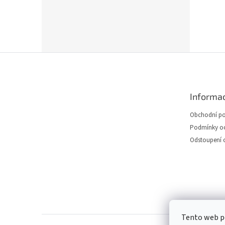
Z
á
p
a
Informac
t
í
Obchodní p
Podmínky oc
Odstoupení 
Tento web po