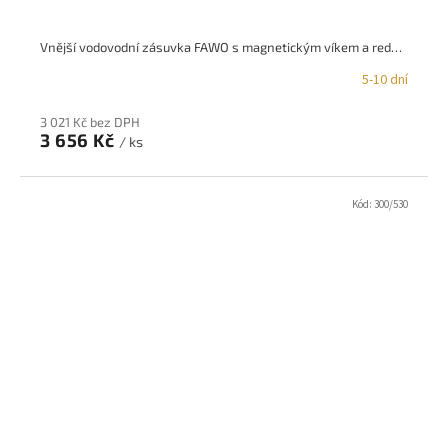
Vnější vodovodní zásuvka FAWO s magnetickým víkem a redukčním ventilem
5-10 dní
3 021 Kč bez DPH
3 656 Kč
/ ks
Kód:
300/530