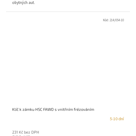
obytných aut.
Kód:
214/054-10
Klíč k zámku HSC FAWO s vnitřním frézováním
5-10 dní
231 Kč bez DPH