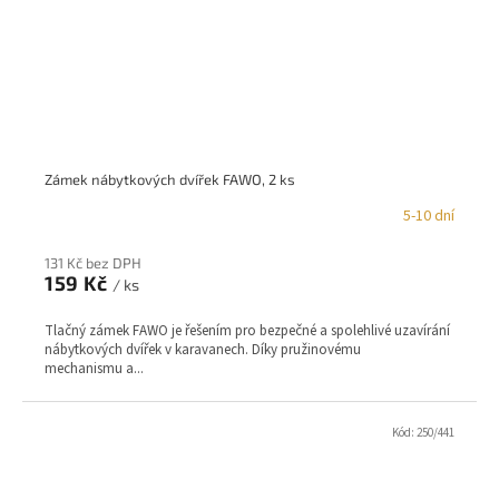
Zámek nábytkových dvířek FAWO, 2 ks
5-10 dní
131 Kč bez DPH
159 Kč
/ ks
Tlačný zámek FAWO je řešením pro bezpečné a spolehlivé uzavírání
nábytkových dvířek v karavanech. Díky pružinovému
mechanismu a...
Kód:
250/441