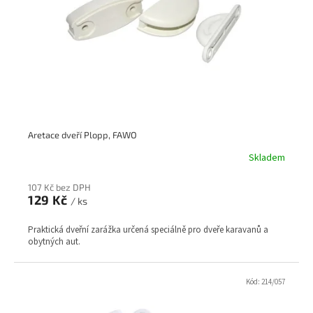
r
t
o
ů
d
u
k
t
ů
Aretace dveří Plopp, FAWO
Skladem
107 Kč bez DPH
129 Kč
/ ks
Praktická dveřní zarážka určená speciálně pro dveře karavanů a
obytných aut.
Kód:
214/057