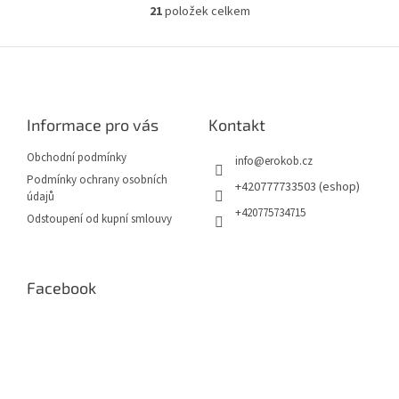
21
položek celkem
O
v
l
Z
á
á
d
p
a
a
c
Informace pro vás
Kontakt
t
í
í
p
Obchodní podmínky
info
@
erokob.cz
r
Podmínky ochrany osobních
v
+420777733503 (eshop)
údajů
k
+420775734715
Odstoupení od kupní smlouvy
y
v
ý
p
Facebook
i
s
u