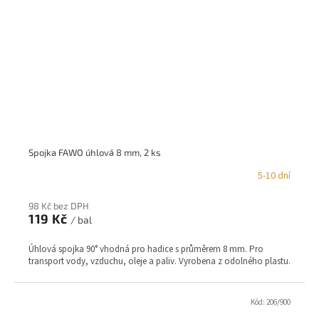
Spojka FAWO úhlová 8 mm, 2 ks
5-10 dní
98 Kč bez DPH
119 Kč
/ bal
Úhlová spojka 90° vhodná pro hadice s průměrem 8 mm. Pro
transport vody, vzduchu, oleje a paliv. Vyrobena z odolného plastu.
Kód:
206/900