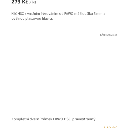
279 Kč
/ ks
Klíč HSC s vnitřním frézováním od FAWO má tloušťku 3 mm a
oválnou plastovou hlavici.
Kód:
R467400
Kompletní dveřní zámek FAWO HSC, pravostranný