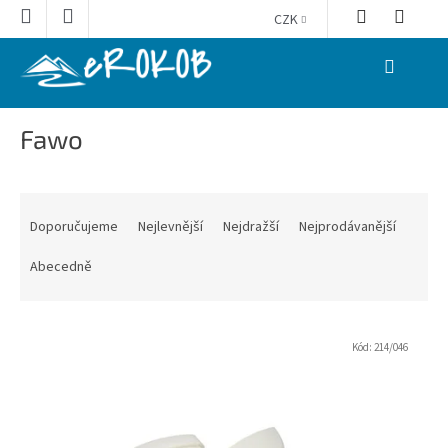
Přejít
CZK
na
obsah
NÁKUPNÍ
KOŠÍK
Fawo
Ř
a
Doporučujeme
Nejlevnější
Nejdražší
Nejprodávanější
z
e
Abecedně
n
í
V
p
ý
Kód:
214/046
r
p
o
i
d
s
u
p
k