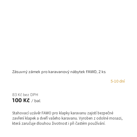
Zásuvný zámek pro karavanový nábytek FAWO, 2 ks
5-10 dní
83 Kč bez DPH
100 Kč
/ bal
Stahovací uzávěr FAWO pro klapky karavanu zajistí bezpečné
zavření klapek a dveří vašeho karavanu. Vyroben z odolné mosazi,
která zaručuje dlouhou životnost i při častém používání.