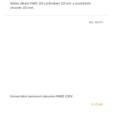
Střešní větrání FAWO 103 s průměrem 210 mm a montážním
otvorem 103 mm.
Kód:
320/973
Univerzální venkovní zásuvka FAWO 230V
5-10 dní