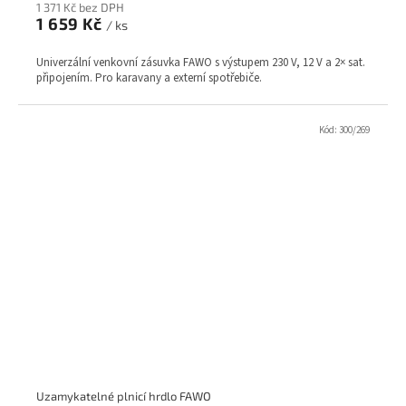
1 371 Kč bez DPH
1 659 Kč
/ ks
Univerzální venkovní zásuvka FAWO s výstupem 230 V, 12 V a 2× sat.
připojením. Pro karavany a externí spotřebiče.
Kód:
300/269
Uzamykatelné plnicí hrdlo FAWO