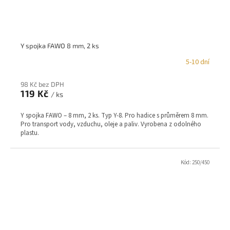
Y spojka FAWO 8 mm, 2 ks
5-10 dní
98 Kč bez DPH
119 Kč
/ ks
Y spojka FAWO – 8 mm, 2 ks. Typ Y-8. Pro hadice s průměrem 8 mm.
Pro transport vody, vzduchu, oleje a paliv. Vyrobena z odolného
plastu.
Kód:
250/450