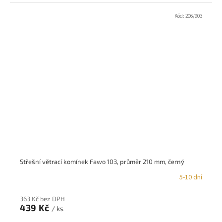
Kód:
206/903
Střešní větrací komínek Fawo 103, průměr 210 mm, černý
5-10 dní
363 Kč bez DPH
439 Kč
/ ks