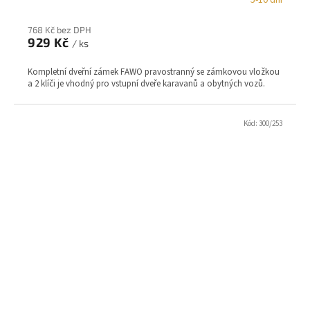
5-10 dní
768 Kč bez DPH
929 Kč
/ ks
Kompletní dveřní zámek FAWO pravostranný se zámkovou vložkou
a 2 klíči je vhodný pro vstupní dveře karavanů a obytných vozů.
Kód:
300/253