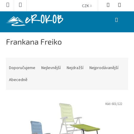
Přejít
CZK
na
obsah
NÁKUPNÍ
KOŠÍK
Frankana Freiko
Ř
a
Doporučujeme
Nejlevnější
Nejdražší
Nejprodávanější
z
e
Abecedně
n
í
V
p
ý
Kód:
601/122
r
p
o
i
d
s
u
p
k