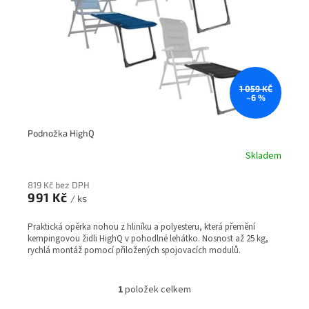
r
t
o
ů
d
u
k
t
1 059 KČ
–6 %
ů
Podnožka HighQ
Skladem
819 Kč bez DPH
991 Kč
/ ks
Praktická opěrka nohou z hliníku a polyesteru, která přemění
kempingovou židli HighQ v pohodlné lehátko. Nosnost až 25 kg,
rychlá montáž pomocí přiložených spojovacích modulů.
1
položek celkem
O
v