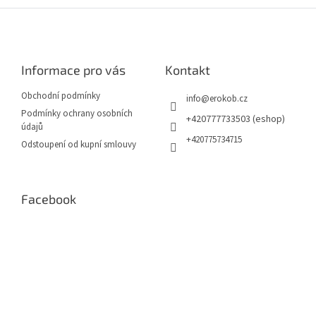
l
Z
á
á
d
p
a
a
c
Informace pro vás
Kontakt
t
í
í
p
Obchodní podmínky
info
@
erokob.cz
r
Podmínky ochrany osobních
v
+420777733503 (eshop)
údajů
k
+420775734715
Odstoupení od kupní smlouvy
y
v
ý
p
Facebook
i
s
u