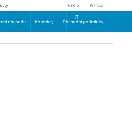
Přihlášení
louvy
CZK
NÁKUPNÍ
ení obchodu
Kontakty
Obchodní podmínky
Dodací a 
KOŠÍK