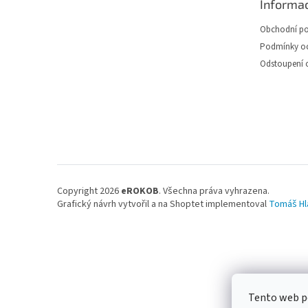
Informac
t
í
Obchodní p
Podmínky oc
Odstoupení 
Copyright 2026
eROKOB
. Všechna práva vyhrazena.
Grafický návrh vytvořil a na Shoptet implementoval
Tomáš Hl
Tento web po