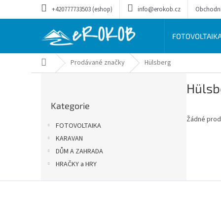
Přejít
+420777733503 (eshop)
info@erokob.cz
Obchodn
na
obsah
FOTOVOLTAIK
Domů
Prodávané značky
Hülsberg
P
Hülsb
o
Přeskočit
s
Kategorie
kategorie
t
Žádné prod
r
FOTOVOLTAIKA
a
KARAVAN
n
DŮM A ZAHRADA
n
í
HRAČKY a HRY
p
Z
a
á
n
p
e
a
l