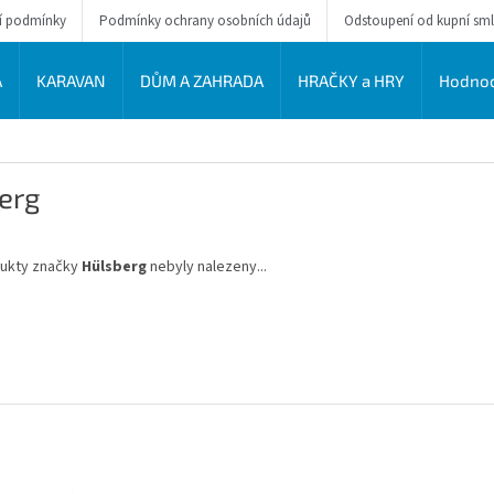
í podmínky
Podmínky ochrany osobních údajů
Odstoupení od kupní sm
A
KARAVAN
DŮM A ZAHRADA
HRAČKY a HRY
Hodnoc
erg
ukty značky
Hülsberg
nebyly nalezeny...