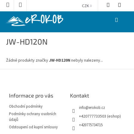
Přejít
CZK
na
obsah
NÁKUPNÍ
KOŠÍK
JW-HD120N
Žádné produkty značky
JW-HD120N
nebyly nalezeny...
Z
á
p
a
Informace pro vás
Kontakt
t
í
Obchodní podmínky
info
@
erokob.cz
Podmínky ochrany osobních
+420777733503 (eshop)
údajů
+420775734715
Odstoupení od kupní smlouvy